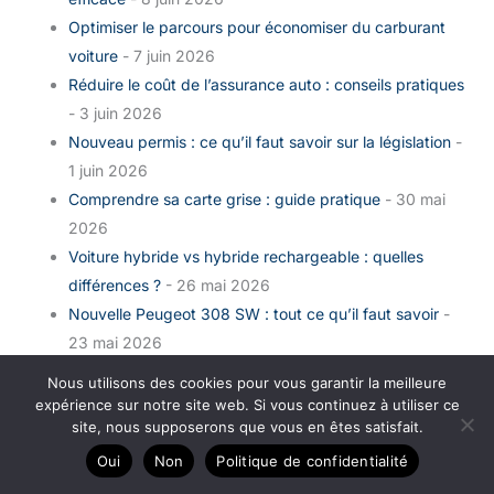
Optimiser le parcours pour économiser du carburant
voiture
- 7 juin 2026
Réduire le coût de l’assurance auto : conseils pratiques
- 3 juin 2026
Nouveau permis : ce qu’il faut savoir sur la législation
-
1 juin 2026
Comprendre sa carte grise : guide pratique
- 30 mai
2026
Voiture hybride vs hybride rechargeable : quelles
différences ?
- 26 mai 2026
Nouvelle Peugeot 308 SW : tout ce qu’il faut savoir
-
23 mai 2026
Comment choisir une voiture hybride d’occasion pas
Nous utilisons des cookies pour vous garantir la meilleure
chère ?
- 21 mai 2026
expérience sur notre site web. Si vous continuez à utiliser ce
site, nous supposerons que vous en êtes satisfait.
10 vérifications essentielles avant de partir en vacances
- 20 mai 2026
Oui
Non
Politique de confidentialité
Quelle voiture acheter pour partir en vacances ?
- 17