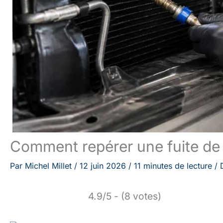
Comment repérer une fuite de 
Par
Michel Millet
/
12 juin 2026
/
11 minutes de lecture
/
4.9/5 - (8 votes)