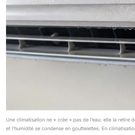
Une climatisation ne « crée » pas de l’eau: elle la retire d
et l’humidité se condense en gouttelettes. En climatisati