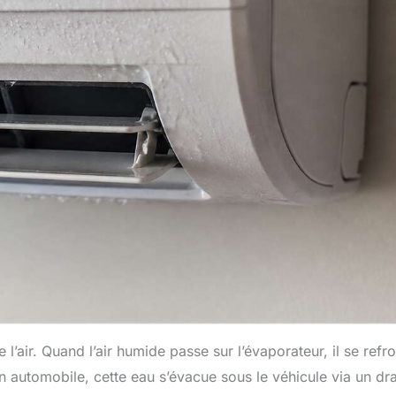
e l’air. Quand l’air humide passe sur l’évaporateur, il se refro
on automobile, cette eau s’évacue sous le véhicule via un dra