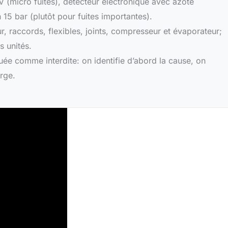
V (micro fuites), détecteur électronique avec azote
n 15 bar (plutôt pour fuites importantes).
r, raccords, flexibles, joints, compresseur et évaporateur;
s unités.
uée comme interdite: on identifie d’abord la cause, on
arge.