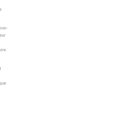
s
sous-
eur
oire
t
sque