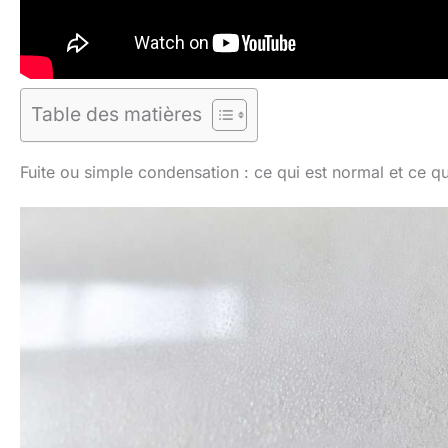
Table des matières
Fuite ou simple condensation : ce qui est normal et ce qui