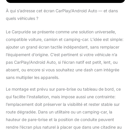
stationnement en
marche arrière, les vues
À qui s’adresse cet écran CarPlay/Android Auto — et dans
avant et arrière
quels véhicules ?
s'affichent
simultanément pour
Le Carpuride se présente comme une solution universelle,
plus de sécurité et de
compatible voiture, camion et camping-car. L’idée est simple:
facilité. En cas de
problème de connexion
ajouter un grand écran tactile indépendant, sans remplacer
sous Android 16,
l’équipement d’origine. C’est pertinent si votre véhicule n’a
veuillez mettre à jour
pas CarPlay/Android Auto, si l’écran natif est petit, lent, ou
l'application SuperLink
absent, ou encore si vous souhaitez une dash cam intégrée
sur votre téléphone et
votre appareil vers la
sans multiplier les appareils.
dernière version pour
Le montage est prévu sur pare-brise ou tableau de bord, ce
une compatibilité
optimale. 【Caméra de
qui facilite l’installation, mais impose aussi une contrainte:
tableau de bord double
l’emplacement doit préserver la visibilité et rester stable sur
4K】Les caméras de
route dégradée. Dans un utilitaire ou un camping-car, la
tableau de bord de
hauteur de pare-brise et la position de conduite peuvent
voiture peuvent
capturer des images
rendre l’écran plus naturel à placer que dans une citadine au