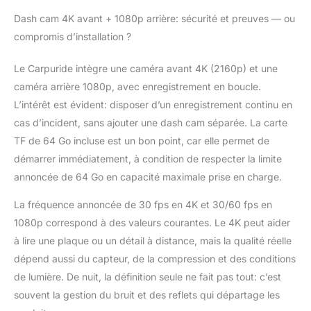
navigation GPS en
Dash cam 4K avant + 1080p arrière: sécurité et preuves — ou
temps réel sur l'écran
compromis d’installation ?
Apple CarPlay de
CARPURIDE, qui
Le Carpuride intègre une caméra avant 4K (2160p) et une
agrandit les détails de
la carte pour une
caméra arrière 1080p, avec enregistrement en boucle.
meilleure visibilité.
L’intérêt est évident: disposer d’un enregistrement continu en
Utilisez des
cas d’incident, sans ajouter une dash cam séparée. La carte
applications populaires
TF de 64 Go incluse est un bon point, car elle permet de
comme Google Maps
démarrer immédiatement, à condition de respecter la limite
et Waze directement
depuis le tableau de
annoncée de 64 Go en capacité maximale prise en charge.
bord de votre voiture,
vous assurant d'être
La fréquence annoncée de 30 fps en 4K et 30/60 fps en
toujours sur la bonne
1080p correspond à des valeurs courantes. Le 4K peut aider
voie sans avoir besoin
à lire une plaque ou un détail à distance, mais la qualité réelle
de mises à jour
dépend aussi du capteur, de la compression et des conditions
constantes. De plus,
l'écran IPS HD de 10,26
de lumière. De nuit, la définition seule ne fait pas tout: c’est
pouces offre une vue
souvent la gestion du bruit et des reflets qui départage les
claire et intuitive,