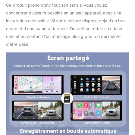
Ce produit prend donc tout son sens si vous voulez
Siri ou Google
Assistant, telles que «
concentrer plusieurs besoins en un seul appareil, avec une
écouter de la musique
installation accessible. Si votre voiture dispose déjà d’un bon
», « passer des appels
écran et d’une caméra de recul, l’intérêt se réduit à la dash
téléphoniques » et plus
cam et au confort d’un affichage plus grand, ce qui mérite
encore, le tout sans
lever le petit doigt.
d’être pesé.
【Prise en charge de la
caméra arrière et
options de
personnalisation】Le
système stéréo CarPlay
de Carpuride de 10.26
pouces comprend une
prise jack de 2,5 mm
pour une caméra de
recul et un câble de 6
mètres qui affiche
automatiquement le
flux de la caméra lors
de la marche arrière.