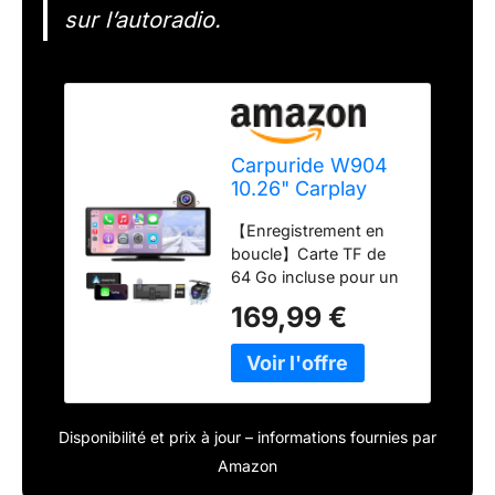
sur l’autoradio.
Carpuride W904
10.26" Carplay
sans Fil et Android
【Enregistrement en
Auto avec Dash
boucle】Carte TF de
Cam
64 Go incluse pour un
enregistrement en
169,99 €
boucle continu. Activez
le mode caméra
embarquée, visionnez
et lisez les vidéos sur
votre téléphone et
Disponibilité et prix à jour – informations fournies par
ajustez les paramètres
d'enregistrement. Lors
Amazon
des manœuvres de