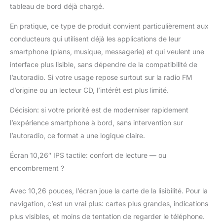
claires dans des
tableau de bord déjà chargé.
conditions de faible
luminosité pendant la
En pratique, ce type de produit convient particulièrement aux
journée ou la nuit. Il
conducteurs qui utilisent déjà les applications de leur
dispose également
smartphone (plans, musique, messagerie) et qui veulent une
d'un objectif grand
interface plus lisible, sans dépendre de la compatibilité de
angle et d'une fonction
d'enregistrement en
l’autoradio. Si votre usage repose surtout sur la radio FM
boucle, et vous pouvez
d’origine ou un lecteur CD, l’intérêt est plus limité.
régler l'angle de la
caméra verticalement
Décision: si votre priorité est de moderniser rapidement
ou pivoter à 350° pour
l’expérience smartphone à bord, sans intervention sur
s'adapter à votre
l’autoradio, ce format a une logique claire.
voiture et à votre
installation. Vous
Écran 10,26″ IPS tactile: confort de lecture — ou
pouvez même faire
encombrement ?
pivoter la caméra avant
pour enregistrer à
l'intérieur de la voiture,
Avec 10,26 pouces, l’écran joue la carte de la lisibilité. Pour la
ce qui est
navigation, c’est un vrai plus: cartes plus grandes, indications
particulièrement adapté
plus visibles, et moins de tentation de regarder le téléphone.
aux familles avec de