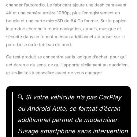
changer l’autoradio. Le fabricant ajoute une dash cam avant
4K et une caméra arrière 1080p, plus l’enregistrement en
boucle et une carte microSD de 64 Go fournie. Sur le papier,
le produit cherche à réunir navigation, appels, musique et
sécurité dans un format « écran additionnel » à poser sur le
pare-brise ou le tableau de bord.
Ce test produit se concentre sur la logique d’achat: pour qui
cet écran a du sens, ce qu’il apporte réellement au quotidien,
et les limites à connaître avant de vous engager.
🔍
Si votre véhicule n’a pas CarPlay
ou Android Auto, ce format d’écran
additionnel permet de moderniser
l’usage smartphone sans intervention