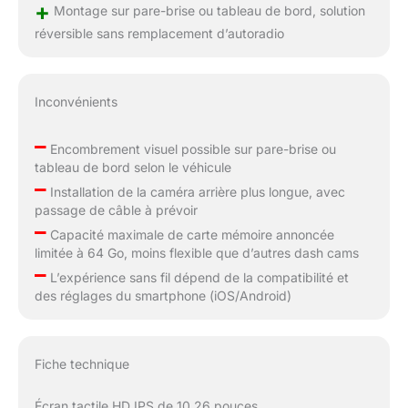
exceptionnellement
+
Montage sur pare-brise ou tableau de bord, solution
polyvalent, alimenté par
réversible sans remplacement d’autoradio
un connecteur Type-C
5 V 2,5 A via l'allume-
cigare ou un chargeur
USB haute vitesse.
Inconvénients
Pour éviter que l'écran
CarPlay ne s'éteigne en
–
Encombrement visuel possible sur pare-brise ou
raison d'une
tableau de bord selon le véhicule
alimentation
–
Installation de la caméra arrière plus longue, avec
insuffisante, assurez-
passage de câble à prévoir
vous que le courant est
–
Capacité maximale de carte mémoire annoncée
d'au moins 5 V 2,5 A/5
limitée à 64 Go, moins flexible que d’autres dash cams
V 3 A. Conçu pour
–
fonctionner dans une
L’expérience sans fil dépend de la compatibilité et
plage de tension de 12
des réglages du smartphone (iOS/Android)
à 24 V, il est compatible
avec presque toutes
les voitures, camping-
Fiche technique
cars, SUV,
camionnettes et
Écran tactile HD IPS de 10,26 pouces
camions, quelle que