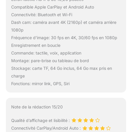
soit leur marque, leur
Compatible Apple CarPlay et Android Auto
modèle ou leur année.
Connectivité: Bluetooth et Wi-Fi
【Remarque】 Carte TF
Dash cam: caméra avant 4K (2160p) et caméra arrière
: les cartes TF sont
1080p
spécifiquement
destinées au stockage
Fréquence d’image: 30 fps en 4K, 30/60 fps en 1080p
des données de
Enregistrement en boucle
l'appareil photo.
Commande: tactile, voix, application
Impossible de lire de la
Montage: pare-brise ou tableau de bord
musique, des vidéos
ou tout autre fichier
Stockage: carte TF, 64 Go inclus, 64 Go max pris en
directement à partir
charge
d'une carte TF sur
Fonctions: mirror link, GPS, Siri
votre appareil.
Alimentation : Type-C 5
V 2 A (Remarque :
assurez-vous d'utiliser
Note de la rédaction 15/20
le chargeur de voiture
Carpuride d'origine,
Qualité d’affichage et lisibilité :
sinon cela affectera les
Connectivité CarPlay/Android Auto :
performances de