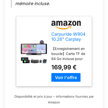
mémoire incluse.
Carpuride W904
10.26" Carplay
sans Fil et
【Enregistrement en
Android Auto
boucle】Carte TF de
avec Dash Cam
64 Go incluse pour
un enregistrement en
169,99 €
boucle continu.
Activez le mode
caméra embarquée,
visionnez et lisez les
vidéos sur votre
téléphone et ajustez
Disponibilité et prix à jour – informations fournies par
les paramètres
Amazon
d'enregistrement.