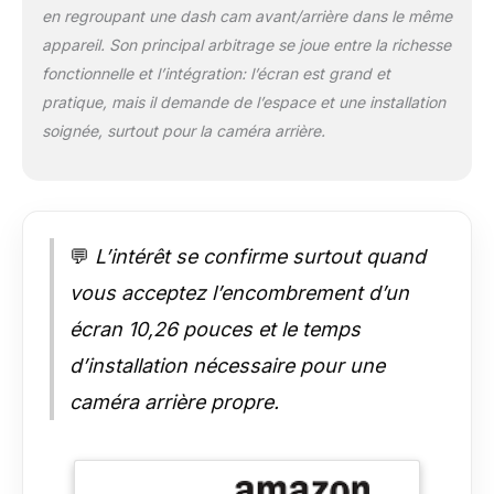
en regroupant une dash cam avant/arrière dans le même
de bord de voiture
peuvent capturer des
appareil. Son principal arbitrage se joue entre la richesse
images claires dans
fonctionnelle et l’intégration: l’écran est grand et
des conditions de
pratique, mais il demande de l’espace et une installation
faible luminosité
soignée, surtout pour la caméra arrière.
pendant la journée
ou la nuit. Il dispose
également d'un
objectif grand angle
et d'une fonction
d'enregistrement en
💬
L’intérêt se confirme surtout quand
boucle, et vous
vous acceptez l’encombrement d’un
pouvez régler l'angle
de la caméra
écran 10,26 pouces et le temps
verticalement ou
d’installation nécessaire pour une
pivoter à 350° pour
s'adapter à votre
caméra arrière propre.
voiture et à votre
installation. Vous
pouvez même faire
pivoter la caméra