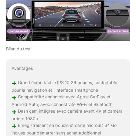
Nous proposons
également une
personnalisation
gratuite des câbles de
caméra plus longs.
Personnalisez
davantage votre
expérience avec des
Bilan du test
logos et des écrans de
coffre personnalisables
: définissez le logo de
Avantages
votre coffre pour qu'il
corresponde à votre
+
Grand écran tactile IPS 10,26 pouces, confortable
modèle de voiture ou
pour la navigation et l’interface smartphone
affichez une photo de
+
Compatibilité annoncée avec Apple CarPlay et
famille chérie.
Android Auto, avec connectivité Wi-Fi et Bluetooth
【Compatibilité
+
Dash cam intégrée avec caméra avant 4K et caméra
universelle】Le
système stéréo de
arrière 1080p
+
voiture CARPURIDE de
Enregistrement en boucle et carte microSD 64 Go
10,26 pouces est
incluse pour démarrer sans achat additionnel