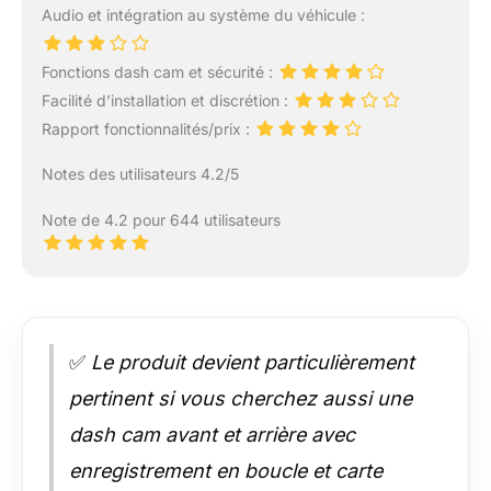
transmission FM.)
Audio et intégration au système du véhicule :
Réglage à 350 degrés :
veillez à ne pas
Fonctions dash cam et sécurité :
effectuer de gros
Facilité d’installation et discrétion :
réglages pour éviter
que le câble de
Rapport fonctionnalités/prix :
l'appareil photo ne se
Notes des utilisateurs 4.2/5
déconnecte ou ne se
desserre.
Note de 4.2 pour 644 utilisateurs
✅
Le produit devient particulièrement
pertinent si vous cherchez aussi une
dash cam avant et arrière avec
enregistrement en boucle et carte