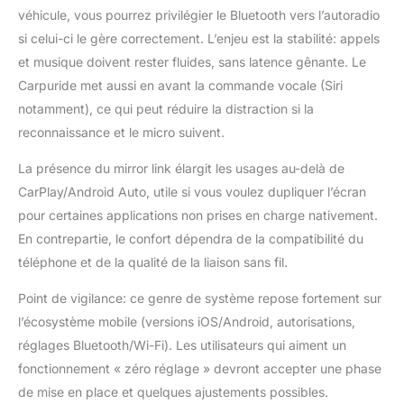
mettez toutes les
véhicule, vous pourrez privilégier le Bluetooth vers l’autoradio
meilleures
si celui-ci le gère correctement. L’enjeu est la stabilité: appels
fonctionnalités de votre
téléphone dans un
et musique doivent rester fluides, sans latence gênante. Le
écran tactile HD propre,
Carpuride met aussi en avant la commande vocale (Siri
sûr et facile à utiliser,
notamment), ce qui peut réduire la distraction si la
gérez sans fil la
reconnaissance et le micro suivent.
navigation GPS, la
messagerie, les appels
La présence du mirror link élargit les usages au-delà de
téléphoniques, la
CarPlay/Android Auto, utile si vous voulez dupliquer l’écran
musique Bluetooth, Siri.
Remarque : Compatible
pour certaines applications non prises en charge nativement.
avec iOS 6 et supérieur,
En contrepartie, le confort dépendra de la compatibilité du
Android 11 et supérieur.
téléphone et de la qualité de la liaison sans fil.
Non compatible avec
les téléphones
Point de vigilance: ce genre de système repose fortement sur
fonctionnant sous
l’écosystème mobile (versions iOS/Android, autorisations,
HarmonyOS. 【
réglages Bluetooth/Wi-Fi). Les utilisateurs qui aiment un
Navigation
cartographique en
fonctionnement « zéro réglage » devront accepter une phase
temps réel 】 Faites
de mise en place et quelques ajustements possibles.
l'expérience de la