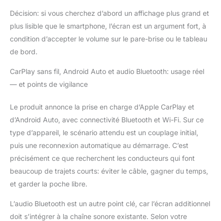
en ligne. Vous pouvez
Décision: si vous cherchez d’abord un affichage plus grand et
également choisir le
plus lisible que le smartphone, l’écran est un argument fort, à
meilleur audio que
vous aimez parmi
condition d’accepter le volume sur le pare-brise ou le tableau
l'audio BT, les haut-
de bord.
parleurs locaux, la radio
FM et AUX (3,5 mm), la
CarPlay sans fil, Android Auto et audio Bluetooth: usage réel
sortie audio CarPlay
— et points de vigilance
vous apportera une
expérience auditive
Le produit annonce la prise en charge d’Apple CarPlay et
merveilleuse.
d’Android Auto, avec connectivité Bluetooth et Wi-Fi. Sur ce
【Intégration
transparente avec
type d’appareil, le scénario attendu est un couplage initial,
smartphone
puis une reconnexion automatique au démarrage. C’est
(IOS/Android)】
précisément ce que recherchent les conducteurs qui font
Autoradio portable
beaucoup de trajets courts: éviter le câble, gagner du temps,
CARPURIDE 10,26"
compatible avec
et garder la poche libre.
Carplay et Android
Auto. Après la
L’audio Bluetooth est un autre point clé, car l’écran additionnel
connexion sans fil,
doit s’intégrer à la chaîne sonore existante. Selon votre