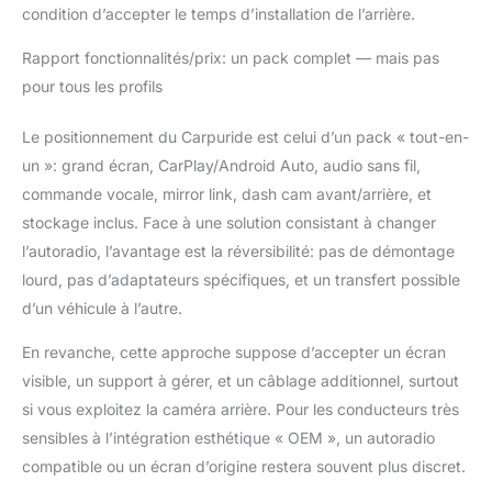
fonction de la
condition d’accepter le temps d’installation de l’arrière.
luminosité ambiante.
Vous pouvez définir
Rapport fonctionnalités/prix: un pack complet — mais pas
une plage
pour tous les profils
personnalisée de 0% à
100% pour limiter le
Le positionnement du Carpuride est celui d’un pack « tout-en-
réglage automatique de
un »: grand écran, CarPlay/Android Auto, audio sans fil,
la luminosité.
【Contrôle vocal
commande vocale, mirror link, dash cam avant/arrière, et
intelligent avec Siri et
stockage inclus. Face à une solution consistant à changer
Google Assistant】
l’autoradio, l’avantage est la réversibilité: pas de démontage
Améliorez votre
lourd, pas d’adaptateurs spécifiques, et un transfert possible
expérience de conduite
avec l'écran Carpuride
d’un véhicule à l’autre.
Apple CarPlay, doté
d'une technologie de
En revanche, cette approche suppose d’accepter un écran
microphone clair
visible, un support à gérer, et un câblage additionnel, surtout
intégrée pour les
si vous exploitez la caméra arrière. Pour les conducteurs très
appels téléphoniques
sensibles à l’intégration esthétique « OEM », un autoradio
mains libres. Envoyez
compatible ou un écran d’origine restera souvent plus discret.
sans effort des
commandes vocales à