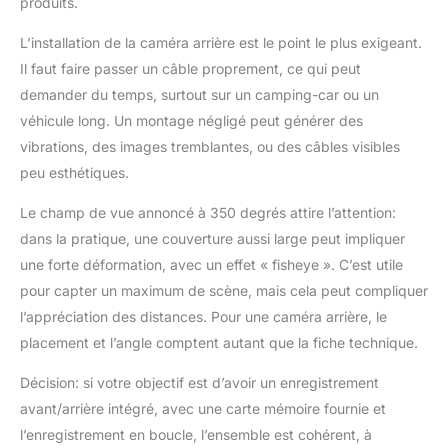
produits.
améliorant votre
expérience de
L’installation de la caméra arrière est le point le plus exigeant.
conduite. 【 Écran
Il faut faire passer un câble proprement, ce qui peut
antireflet et conception
demander du temps, surtout sur un camping-car ou un
de lumière de capteur
】 L'écran entier de
véhicule long. Un montage négligé peut générer des
l'appareil CARPURDIE,
vibrations, des images tremblantes, ou des câbles visibles
y compris le noir
peu esthétiques.
bordure, mesure 10.26
pouces (la taille de
Le champ de vue annoncé à 350 degrés attire l’attention:
l'écran intérieur est de
dans la pratique, une couverture aussi large peut impliquer
9,3 pouces). Le
moniteur capacitif HD
une forte déformation, avec un effet « fisheye ». C’est utile
tactile antireflet dispose
pour capter un maximum de scène, mais cela peut compliquer
d'une résolution de
l’appréciation des distances. Pour une caméra arrière, le
1600x600 pour une
placement et l’angle comptent autant que la fiche technique.
visualisation intuitive et
un toucher réactif. Et
Décision: si votre objectif est d’avoir un enregistrement
ajuste
avant/arrière intégré, avec une carte mémoire fournie et
automatiquement la
luminosité de l'écran en
l’enregistrement en boucle, l’ensemble est cohérent, à