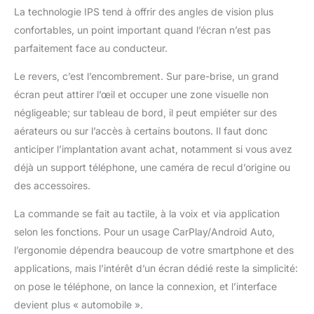
La technologie IPS tend à offrir des angles de vision plus
jeunes enfants pour
observer facilement les
confortables, un point important quand l’écran n’est pas
enfants sur le siège
parfaitement face au conducteur.
arrière. 【2 voies Mirror
Link & 4 sorties audio】
Le revers, c’est l’encombrement. Sur pare-brise, un grand
1. Fonction de mise en
écran peut attirer l’œil et occuper une zone visuelle non
miroir via Airplay
négligeable; sur tableau de bord, il peut empiéter sur des
(uniquement pour
aérateurs ou sur l’accès à certains boutons. Il faut donc
iPhone) ; 2. Fonction
de mise en miroir via
anticiper l’implantation avant achat, notamment si vous avez
Super Link
déjà un support téléphone, une caméra de recul d’origine ou
(IOS/Android). Mettez
des accessoires.
en miroir sans effort
l'audio, les vidéos, les
La commande se fait au tactile, à la voix et via application
jeux et les applications
selon les fonctions. Pour un usage CarPlay/Android Auto,
de votre smartphone
directement sur l'écran
l’ergonomie dépendra beaucoup de votre smartphone et des
CarPlay de votre
applications, mais l’intérêt d’un écran dédié reste la simplicité:
voiture. Profitez du
on pose le téléphone, on lance la connexion, et l’interface
partage d'écran et de la
devient plus « automobile ».
visualisation de vidéos