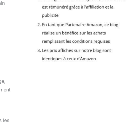
ain
ge,
ement
s les