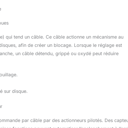
e
oues
le) qui tend un câble. Ce câble actionne un mécanisme au
disques, afin de créer un blocage. Lorsque le réglage est
 revanche, un câble détendu, grippé ou oxydé peut réduire
uillage.
 sur disque.
ur
commande par câble par des actionneurs pilotés. Des capte