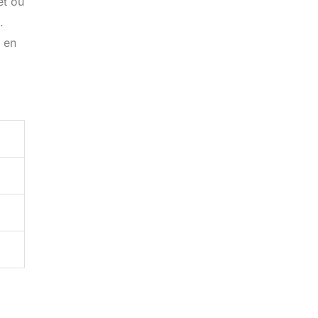
êt ou
.
 en