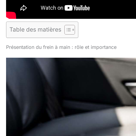
Table des matières
Présentation du frein à main : rôle et importance