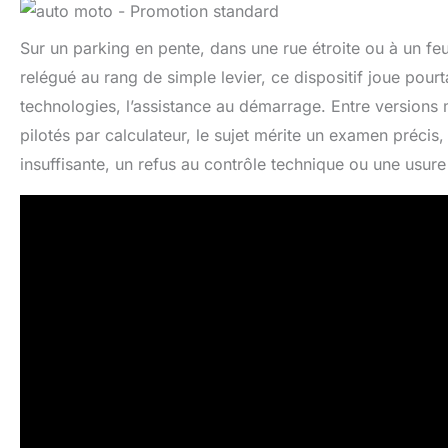
Sur un parking en pente, dans une rue étroite ou à un feu 
relégué au rang de simple levier, ce dispositif joue pourta
technologies, l’assistance au démarrage. Entre versions
pilotés par calculateur, le sujet mérite un examen précis
insuffisante, un refus au contrôle technique ou une usur