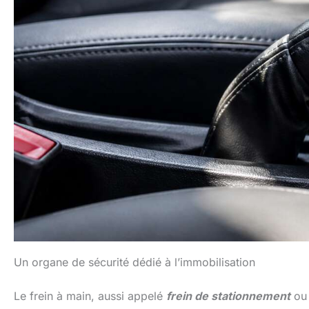
Un organe de sécurité dédié à l’immobilisation
Le frein à main, aussi appelé
frein de stationnement
ou 