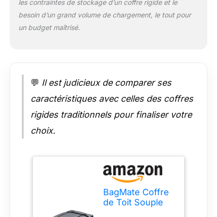
UNIVERSELLE
les contraintes de stockage d’un coffre rigide et le
SÉCURISÉE :
besoin d’un grand volume de chargement, le tout pour
Montage rapide sans
un budget maîtrisé.
barres de toit requis.
Compatible avec
tous types de
véhicules (SUV,
Berlines, Citadines).
💬
Il est judicieux de comparer ses
Les 4 crochets de
fixation respectent
caractéristiques avec celles des coffres
l'intégrité des joints
de portière et le
rigides traditionnels pour finaliser votre
déploiement des
choix.
airbags. GARANTIE À
VIE & DURABILITÉ :
Une durabilité
exceptionnelle avec
une Garantie à Vie
sur les zips et
BagMate Coffre
boucles, 5 ans sur le
de Toit Souple
textile et 1 an sur les
540L – Sac de
défauts de