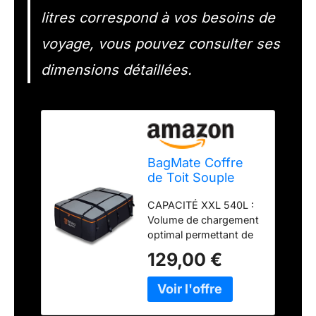
litres correspond à vos besoins de
voyage, vous pouvez consulter ses
dimensions détaillées.
BagMate Coffre
de Toit Souple
540L – Sac de Toit
CAPACITÉ XXL 540L :
Voiture 100%
Volume de chargement
Imperméable en
optimal permettant de
PVC 840D –
transporter jusqu'à 8
Installation avec
129,00 €
valises moyennes. Ce
ou sans Barres de
coffre de toit souple
Toit – Inclus Tapis
libère l'espace intérieur
de Protection & 4
pour un confort accru.
Crochets