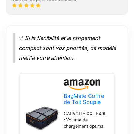
✅
Si la flexibilité et le rangement
compact sont vos priorités, ce modèle
mérite votre attention.
BagMate Coffre
de Toit Souple
540L – Sac de
CAPACITÉ XXL 540L
Toit Voiture
: Volume de
100%
chargement optimal
Imperméable en
permettant de
PVC 840D –