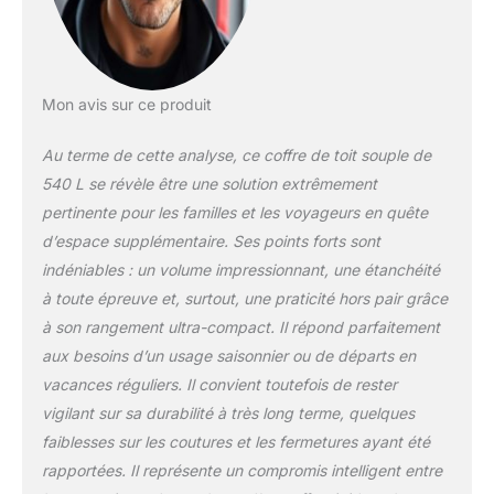
une isolation totale
contre la pluie
torrentielle, la neige et
la poussière pour un
transport sécurisé.
Mon avis sur ce produit
STABILITÉ &
AÉRODYNAMISME :
Au terme de cette analyse, ce coffre de toit souple de
Structure profilée
540 L se révèle être une solution extrêmement
pour minimiser la
pertinente pour les familles et les voyageurs en quête
prise au vent et les
nuisances sonores à
d’espace supplémentaire. Ses points forts sont
haute vitesse. Équipé
indéniables : un volume impressionnant, une étanchéité
de sangles
à toute épreuve et, surtout, une praticité hors pair grâce
renforcées et de
à son rangement ultra-compact. Il répond parfaitement
boucles UTX POM
aux besoins d’un usage saisonnier ou de départs en
haute performance
assurant la stabilité
vacances réguliers. Il convient toutefois de rester
du chargement,
vigilant sur sa durabilité à très long terme, quelques
même en cas de
faiblesses sur les coutures et les fermetures ayant été
freinage d'urgence.
rapportées. Il représente un compromis intelligent entre
INSTALLATION