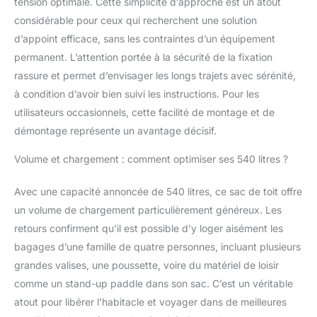
tension optimale. Cette simplicité d’approche est un atout
Structure profilée pour
minimiser la prise au
considérable pour ceux qui recherchent une solution
vent et les nuisances
d’appoint efficace, sans les contraintes d’un équipement
sonores à haute
permanent. L’attention portée à la sécurité de la fixation
vitesse. Équipé de
rassure et permet d’envisager les longs trajets avec sérénité,
sangles renforcées et
de boucles UTX POM
à condition d’avoir bien suivi les instructions. Pour les
haute performance
utilisateurs occasionnels, cette facilité de montage et de
assurant la stabilité du
démontage représente un avantage décisif.
chargement, même en
cas de freinage
Volume et chargement : comment optimiser ses 540 litres ?
d'urgence.
INSTALLATION
Avec une capacité annoncée de 540 litres, ce sac de toit offre
UNIVERSELLE
un volume de chargement particulièrement généreux. Les
SÉCURISÉE : Montage
rapide sans barres de
retours confirment qu’il est possible d’y loger aisément les
toit requis. Compatible
bagages d’une famille de quatre personnes, incluant plusieurs
avec tous types de
grandes valises, une poussette, voire du matériel de loisir
véhicules (SUV,
comme un stand-up paddle dans son sac. C’est un véritable
Berlines, Citadines).
Les 4 crochets de
atout pour libérer l’habitacle et voyager dans de meilleures
fixation respectent