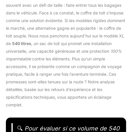
souvent avec un défi de taille : faire entrer tous les bagages
dans le véhicule. Face à ce constat, le coffre de toit s’impose
comme une solution évidente. Si les modèles rigides dominent
le marché, une alternative gagne en popularité : le coffre de
toit souple. Nous nous penchons aujourd’hui sur le modèle XL
de
540 litres
, un sac de toit qui promet une installation
universelle, une capacité généreuse et une protection
100%
imperméable
contre les éléments. Plus qu’un simple
accessoire, il se présente comme un compagnon de voyage
pratique, facile à ranger une fois l’aventure terminée. Ces
promesses sont-elles tenues sur la route ? Notre analyse
détaillée, basée sur les retours d’expérience et les
spécifications techniques, vous apportera un éclairage
complet.
🔍
Pour évaluer si ce volume de 540