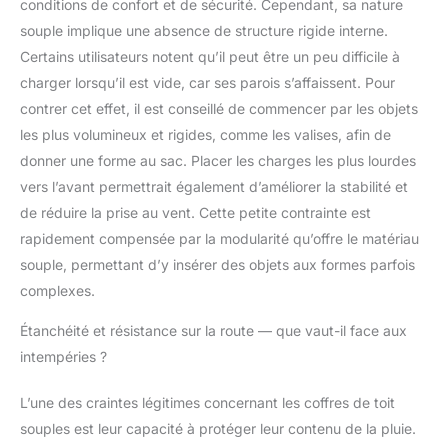
conditions de confort et de sécurité. Cependant, sa nature
l'intégrité des joints de
souple implique une absence de structure rigide interne.
portière et le
Certains utilisateurs notent qu’il peut être un peu difficile à
déploiement des
airbags. GARANTIE À
charger lorsqu’il est vide, car ses parois s’affaissent. Pour
VIE & DURABILITÉ :
contrer cet effet, il est conseillé de commencer par les objets
Une durabilité
les plus volumineux et rigides, comme les valises, afin de
exceptionnelle avec
donner une forme au sac. Placer les charges les plus lourdes
une Garantie à Vie sur
les zips et boucles, 5
vers l’avant permettrait également d’améliorer la stabilité et
ans sur le textile et 1 an
de réduire la prise au vent. Cette petite contrainte est
sur les défauts de
rapidement compensée par la modularité qu’offre le matériau
fabrication. Inclus : sac
souple, permettant d’y insérer des objets aux formes parfois
de rangement compact
pour un stockage
complexes.
facilité après usage.
Étanchéité et résistance sur la route — que vaut-il face aux
intempéries ?
L’une des craintes légitimes concernant les coffres de toit
souples est leur capacité à protéger leur contenu de la pluie.