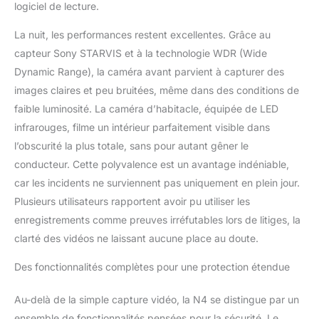
vitesse. Mises à jour du firmware. Si vous
logiciel de lecture.
enregistrez votre produit sur notre site
La nuit, les performances restent excellentes. Grâce au
officiel (www.vantrue.net), il peut étendre la
garantie à 18 mois. Remarque : Les
capteur Sony STARVIS et à la technologie WDR (Wide
dashcams VANTRUE ne prennent PAS en
Dynamic Range), la caméra avant parvient à capturer des
charge la charge rapide PD. Veuillez utiliser le
images claires et peu bruitées, même dans des conditions de
chargeur de voiture fourni.
faible luminosité. La caméra d’habitacle, équipée de LED
infrarouges, filme un intérieur parfaitement visible dans
l’obscurité la plus totale, sans pour autant gêner le
conducteur. Cette polyvalence est un avantage indéniable,
car les incidents ne surviennent pas uniquement en plein jour.
Plusieurs utilisateurs rapportent avoir pu utiliser les
enregistrements comme preuves irréfutables lors de litiges, la
clarté des vidéos ne laissant aucune place au doute.
Des fonctionnalités complètes pour une protection étendue
Au-delà de la simple capture vidéo, la N4 se distingue par un
ensemble de fonctionnalités pensées pour la sécurité. Le