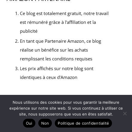
Nous utilisons des cookies pour vous garantir la meilleure
Copyright © 2026 Votre voiture - Partenaire Amazon
expérience sur notre site web. Si vous continuez à utiliser ce
Contact
site, nous supposerons que vous en êtes satisfait.
Mentions légales
Oui
Non
Politique de confidentialité
Politique de confidentialité