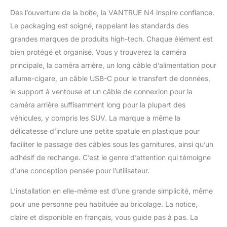
peut enregistrer de manière transparente 4K
seule, une capture claire des plaques
Dès l’ouverture de la boîte, la VANTRUE N4 inspire confiance.
d'immatriculation et des panneaux de
Le packaging est soigné, rappelant les standards des
signalisation. 【Vision Nocturne Infrarouge】
grandes marques de produits high-tech. Chaque élément est
Avec le capteur haute performance STARVIS,
bien protégé et organisé. Vous y trouverez la caméra
un objectif à 6G verres à ouverture F1.4
observant l'avant, un objectif à 6G F1.8
principale, la caméra arrière, un long câble d’alimentation pour
observant l'arrière, dashcam n4 est capable
allume-cigare, un câble USB-C pour le transfert de données,
d'augmenter l'exposition automatiquement
le support à ventouse et un câble de connexion pour la
dans des situations sombres; 4 lumières LED
caméra arrière suffisamment long pour la plupart des
IR, qui peuvent capturer avec précision le
conducteur et les passagers même lorsque
véhicules, y compris les SUV. La marque a même la
la cabine est complètement sombre. 【Mode
délicatesse d’inclure une petite spatule en plastique pour
Parking à Double Caméra 24H avec Audio】
faciliter le passage des câbles sous les garnitures, ainsi qu’un
En mode stationnement, une fois que la
adhésif de rechange. C’est le genre d’attention qui témoigne
caméra avant ou intérieure détecte un
d’une conception pensée pour l’utilisateur.
mouvement, les 3 caméras doivent être
automatiquement allumées et enregistrées
L’installation en elle-même est d’une grande simplicité, même
en même temps. Vous pouvez utiliser le kit
câble(ASIN: B08GX4S5ZS) pour fournir une
pour une personne peu habituée au bricolage. La notice,
alimentation stable à la caméra afin d'obtenir
claire et disponible en français, vous guide pas à pas. La
une protection contre les sous-tensions et