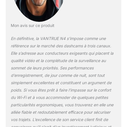
IR, qui peuvent capturer avec précision le
conducteur et les passagers même lorsque
la cabine est complètement sombre. 【Mode
Parking à Double Caméra 24H avec Audio】
En mode stationnement, une fois que la
Mon avis sur ce produit
caméra avant ou intérieure détecte un
mouvement, les 3 caméras doivent être
En définitive, la VANTRUE N4 s’impose comme une
automatiquement allumées et enregistrées
référence sur le marché des dashcams à trois canaux.
en même temps. Vous pouvez utiliser le kit
Elle s’adresse aux conducteurs exigeants qui placent la
câble(ASIN: B08GX4S5ZS) pour fournir une
qualité vidéo et la complétude de la surveillance au
alimentation stable à la caméra afin d'obtenir
une protection contre les sous-tensions et
sommet de leurs priorités. Ses performances
une surveillance 24 heures. L'excellent son
d’enregistrement, de jour comme de nuit, sont tout
du micro intégré peut fournir une preuve
simplement excellentes et constituent un argument de
parfaite et vous éloigner des conflits.
poids. Si vous êtes prêt à faire l’impasse sur le confort
【Super Condensateur et Résistant à la
Chaleur】 Cette caméra de tableau de bord
du Wi-Fi et à vous accommoder de quelques petites
alimentée par un super condensateur au lieu
particularités ergonomiques, vous trouverez en elle une
d'une batterie au lithium, conçue pour
alliée fiable et redoutablement efficace pour sécuriser
survivre à des conditions météorologiques
vos trajets. L’excellence de son service client finit de
extrêmes de -10° -70°C（14°F-158°F） idéal
pour les températures chaudes ou les zones
convaincre qu’il s’agit d’un investissement judicieux et