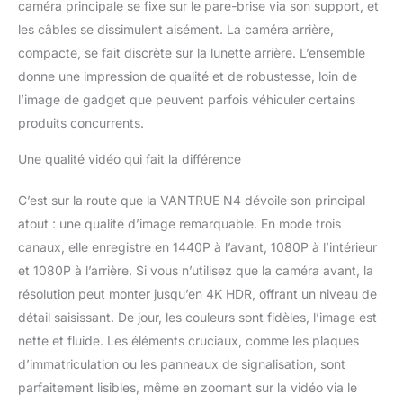
caméra principale se fixe sur le pare-brise via son support, et
une surveillance 24 heures. L'excellent son
les câbles se dissimulent aisément. La caméra arrière,
du micro intégré peut fournir une preuve
parfaite et vous éloigner des conflits.
compacte, se fait discrète sur la lunette arrière. L’ensemble
【Super Condensateur et Résistant à la
donne une impression de qualité et de robustesse, loin de
Chaleur】 Cette caméra de tableau de bord
l’image de gadget que peuvent parfois véhiculer certains
alimentée par un super condensateur au lieu
produits concurrents.
d'une batterie au lithium, conçue pour
survivre à des conditions météorologiques
Une qualité vidéo qui fait la différence
extrêmes de -10° -70°C（14°F-158°F） idéal
pour les températures chaudes ou les zones
C’est sur la route que la VANTRUE N4 dévoile son principal
extrêmement froides. Et cela donne
également une durée de vie plus longue que
atout : une qualité d’image remarquable. En mode trois
la dashcam à batterie lithium-ion.
canaux, elle enregistre en 1440P à l’avant, 1080P à l’intérieur
【Enregistre en Boucle Continue et Capteur
et 1080P à l’arrière. Si vous n’utilisez que la caméra avant, la
G et GPS】 L'enregistrement en boucle
résolution peut monter jusqu’en 4K HDR, offrant un niveau de
écrase auto la vidéo la plus ancienne lorsque
la carte SD est pleine. Et sensibilité variable
détail saisissant. De jour, les couleurs sont fidèles, l’image est
G-sensor verrouillant le clip vidéo actuel
nette et fluide. Les éléments cruciaux, comme les plaques
dans le dossier Événement. GPS en option
d’immatriculation ou les panneaux de signalisation, sont
(besoin d'acheter séparément B085XZVGF2)
parfaitement lisibles, même en zoomant sur la vidéo via le
pour suivre l'itinéraire, l'emplacement et la