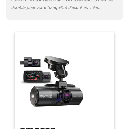
extrêmement froides. Et cela donne
durable pour votre tranquillité d’esprit au volant.
également une durée de vie plus longue que
la dashcam à batterie lithium-ion.
【Enregistre en Boucle Continue et Capteur
G et GPS】 L'enregistrement en boucle
écrase auto la vidéo la plus ancienne lorsque
la carte SD est pleine. Et sensibilité variable
G-sensor verrouillant le clip vidéo actuel
dans le dossier Événement. GPS en option
(besoin d'acheter séparément B085XZVGF2)
pour suivre l'itinéraire, l'emplacement et la
vitesse. Mises à jour du firmware. Si vous
enregistrez votre produit sur notre site
officiel (www.vantrue.net), il peut étendre la
garantie à 18 mois. Remarque : Les
dashcams VANTRUE ne prennent PAS en
charge la charge rapide PD. Veuillez utiliser le
chargeur de voiture fourni.