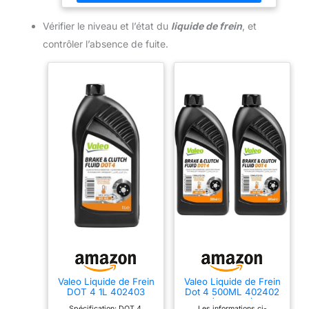
Kasten, VIVARO A Pritsche/Fahrgestell, VIVARO B Bus,
VIVARO B Kasten, VIVARO B Pritsche/Fahrgestell,
Vérifier le niveau et l’état du
liquide de frein
, et
RENAULT TRAFIC II Bus, TRAFIC II Kasten, TRAFIC II
Pritsche/Fahrgestell, TRAFIC III Bus, TRAFIC III Kasten,
contrôler l’absence de fuite.
TRAFIC III Pritsche/Fahrgestell
Valeo Liquide de Frein
Valeo Liquide de Frein
DOT 4 1L 402403
Dot 4 500ML 402402
(Lot de 2)
Spécification: DOT 4,
Les informations ci-