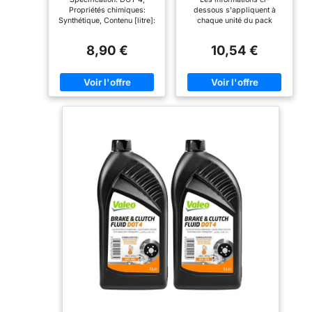
Propriétés chimiques:
dessous s'appliquent à
Synthétique, Contenu [litre]:
chaque unité du pack
1, Point d'ébullition à sec
Spécification: DOT 4,
[°C]: 245, Type
Propriétés chimiques:
8,90 €
10,54 €
d'emballage: Bouteille
Synthétique, Contenu [litre]:
Compatible: Le Liquide de
0,5, Point d'ébullition à sec
Frein DOT 4 de VALEO est
[°C]: 245, Type
recommandé pour les
d'emballage: Bouteille
véhicules avec ABS et ESP
Compatible: Le Liquide de
RÉSISTANCE OPTIMALE À
Frein DOT 4 de VALEO est
L'ÉBULLITION / VISCOSITÉ
recommandé pour les
OPTIMALE: valeurs
véhicules avec ABS et ESP
supérieures aux normes
RÉSISTANCE OPTIMALE À
Permet de MAINTENIR DES
L'ÉBULLITION / VISCOSITÉ
PERFORMANCES DE
OPTIMALE: valeurs
FREINAGE A HAUT NIVEAU
supérieures aux normes
tout en PROTEGEANT
Permet de MAINTENIR DES
EFFICACEMENT de la
PERFORMANCES DE
corrosion Valeo
FREINAGE A HAUT NIVEAU
recommande de tester
tout en PROTEGEANT
régulièrement la qualité du
EFFICACEMENT de la
liquide de frein de votre
corrosion Valeo
voiture et de le remplacer
recommande de tester
tous les 2 ans ou 30000
régulièrement la qualité du
kilomètres
liquide de frein de votre
voiture et de le remplacer
tous les 2 ans ou 30000
kilomètres