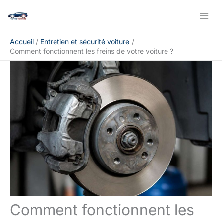
Aller
Rechercher
au
contenu
Accueil
Entretien et sécurité voiture
Comment fonctionnent les freins de votre voiture ?
Comment fonctionnent les