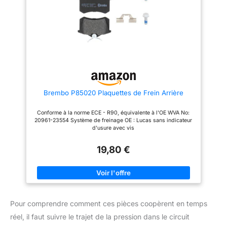
2008 I, 206 CC, 206
un entretien facile et rapide
Schrägheck, 206 Stufenheck,
Contenu de la livraison : 1 Jeu
206 SW, 207, 207
de 4 plaquettes de frein avant,
Kasten/Schrägheck, 207
boulons et 2 vis
Stufenheck,
Brembo P85020 Plaquettes de Frein Arrière
Conforme à la norme ECE - R90, équivalente à l'OE WVA No:
20961-23554 Système de freinage OE : Lucas sans indicateur
d'usure avec vis
19,80 €
Pour comprendre comment ces pièces coopèrent en temps
réel, il faut suivre le trajet de la pression dans le circuit