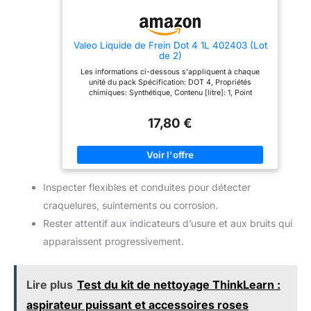
Valeo Liquide de Frein Dot 4 1L 402403 (Lot
de 2)
Les informations ci-dessous s'appliquent à chaque
unité du pack Spécification: DOT 4, Propriétés
chimiques: Synthétique, Contenu [litre]: 1, Point
d'ébullition à sec [°C]: 245, Type d'emballage: Bouteille
Compatible: Le Liquide de Frein DOT 4 de VALEO est
17,80 €
recommandé pour les véhicules avec ABS et ESP
RÉSISTANCE OPTIMALE À L'ÉBULLITION / VISCOSITÉ
OPTIMALE: valeurs supérieures aux normes Permet de
MAINTENIR DES PERFORMANCES DE FREINAGE A
HAUT NIVEAU tout en PROTEGEANT EFFICACEMENT de
la corrosion Valeo recommande de tester régulièrement
Inspecter flexibles et conduites pour détecter
la qualité du liquide de frein de votre voiture et de le
remplacer tous les 2 ans ou 30000 kilomètres
craquelures, suintements ou corrosion.
Rester attentif aux indicateurs d’usure et aux bruits qui
apparaissent progressivement.
Lire plus
Test du kit de nettoyage ThinkLearn :
aspirateur puissant et accessoires roses