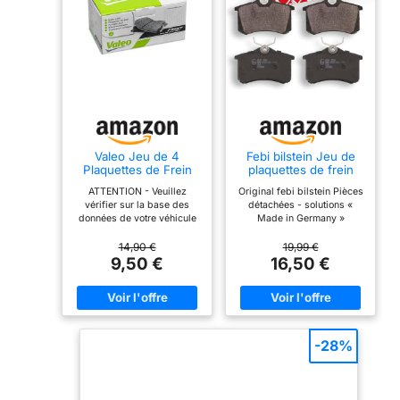
Valeo Jeu de 4
Febi bilstein Jeu de
Plaquettes de Frein
plaquettes de frein
Essential 301463,
16488
ATTENTION - Veuillez
Original febi bilstein Pièces
Essieu Arrière
vérifier sur la base des
détachées - solutions «
données de votre véhicule
Made in Germany »
si cette pièce de rechange
Longueur : 87 mm, largeur :
est compatible avec votre
52,9 mm, marque de
14,90 €
19,99 €
véhicule et tenez compte, le
certification : homologué
9,50 €
16,50 €
cas échéant, des
ECE R90, côté installation :
restrictions/critères
essieu arrière, épaisseur de
existants. COMPATIBLE
la garniture de friction (y
AVEC: AUDI A1 City Carver,
compris la plaque arrière) :
A1 Sportback, A2, A3, A3,
17 mm, poids : 0,88 kg,
A3, A3 Cabriolet, A3
contact d'avertissement
-28%
Sportback, A3 Sportback,
d'usure : sans contact
A4 B5, A4 B5 Avant, A4 B6,
d'avertissement d'usure
A4 B6 Avant, A4 B6
Numéros OE (à titre de
Cabriolet, A4 B7, A4 B7
comparaison uniquement) :