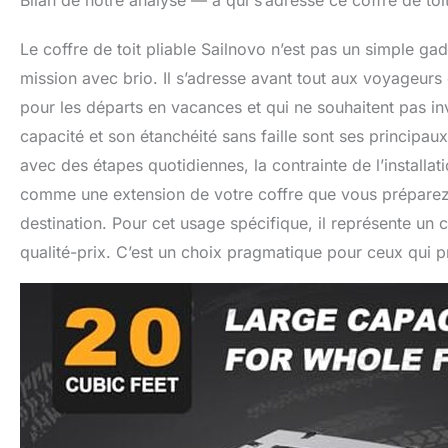
Bilan de notre analyse — à qui s’adresse ce coffre de toi
Le coffre de toit pliable Sailnovo n’est pas un simple ga
mission avec brio. Il s’adresse avant tout aux voyageurs
pour les départs en vacances et qui ne souhaitent pas in
capacité et son étanchéité sans faille sont ses principau
avec des étapes quotidiennes, la contrainte de l’installatio
comme une extension de votre coffre que vous préparez 
destination. Pour cet usage spécifique, il représente un 
qualité-prix. C’est un choix pragmatique pour ceux qui pri