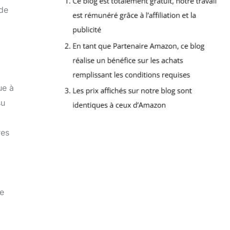
 de
ue à
su
res
le