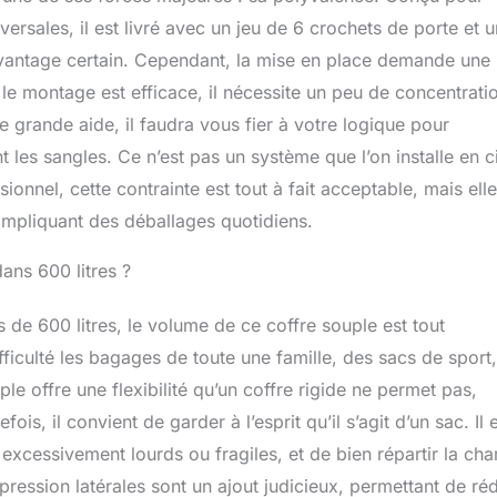
roposons un sac de rangement robuste (38 x 30 x 12 cm)
ersales, il est livré avec un jeu de 6 crochets de porte et u
nt et un transport faciles. Le design compact crée plus
 avantage certain. Cependant, la mise en place demande une
otre voiture. Durable et résistant aux intempéries : pour
 le montage est efficace, il nécessite un peu de concentrati
s les conditions météorologiques, ce coffre de toit pliable a
n ajoutant une fermeture éclair étanche, en allongeant les
 grande aide, il faudra vous fier à votre logique pour
 en tissu doublement renforcé. Ils gardent vos affaires au sec
t les sangles. Ce n’est pas un système que l’on installe en c
même en cas de forte pluie ou de neige.
nnel, cette contrainte est tout à fait acceptable, mais elle
 impliquant des déballages quotidiens.
ns 600 litres ?
de 600 litres, le volume de ce coffre souple est tout
ficulté les bagages de toute une famille, des sacs de sport
e offre une flexibilité qu’un coffre rigide ne permet pas,
s, il convient de garder à l’esprit qu’il s’agit d’un sac. Il 
xcessivement lourds ou fragiles, et de bien répartir la cha
pression latérales sont un ajout judicieux, permettant de ré