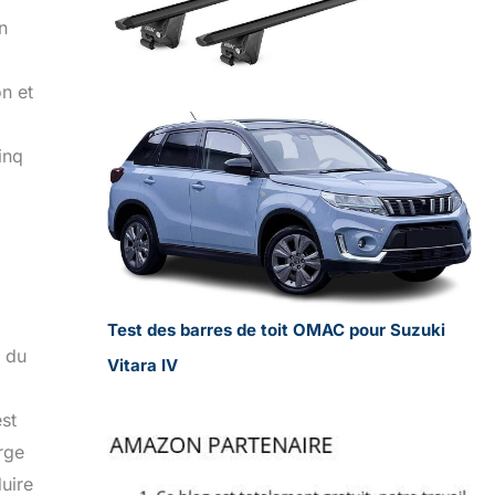
n
on et
inq
Test des barres de toit OMAC pour Suzuki
, du
Vitara IV
est
rge
duire