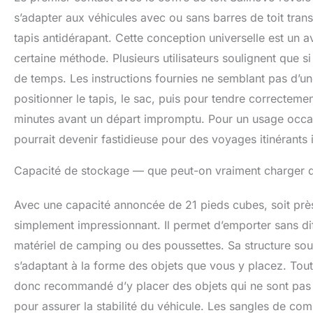
ranger. Nous p
s’adapter aux véhicules avec ou sans barres de toit transv
pour un rangeme
tapis antidérapant. Cette conception universelle est un
d'espace dans v
certaine méthode. Plusieurs utilisateurs soulignent que si
résister à toute
été amélioré : e
de temps. Les instructions fournies ne semblant pas d’une
rabats Velcro et
positionner le tapis, le sac, puis pour tendre correctemen
et en sécurité 
minutes avant un départ impromptu. Pour un usage occasio
pourrait devenir fastidieuse pour des voyages itinérants
Capacité de stockage — que peut-on vraiment charger da
Avec une capacité annoncée de 21 pieds cubes, soit près 
simplement impressionnant. Il permet d’emporter sans dif
matériel de camping ou des poussettes. Sa structure soupl
s’adaptant à la forme des objets que vous y placez. Toutefoi
donc recommandé d’y placer des objets qui ne sont pas e
pour assurer la stabilité du véhicule. Les sangles de com