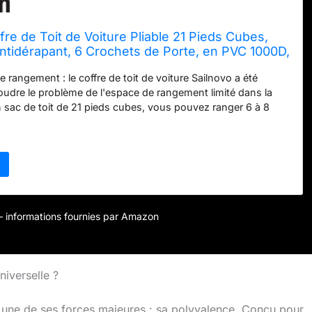
fre de Toit de Voiture Pliable 21 Pieds Cubes,
ntidérapant, 6 Crochets de Porte, en PVC 1000D,
 avec/sans Barre transversale, Coffre de Toit
 rangement : le coffre de toit de voiture Sailnovo a été
udre le problème de l'espace de rangement limité dans la
n sac de toit de 21 pieds cubes, vous pouvez ranger 6 à 8
ges, 4 tentes, 4 sacs de couchage et plus encore. Offre un
ment supplémentaire pour un long voyage, parfait pour les
amille et le camping. (100 x 80 x 51 cm) Ajustement universel
oit de voiture s'adapte à la plupart des voitures et peut être
ment et facilement en quelques minutes avec des rails latéraux
arres de toit ou des paniers. Si aucun d'entre eux n'est
s proposons 6 crochets de porte pour voitures avec ou sans
r – informations fournies par Amazon
Par rapport à d'autres produits qui sont fixés avec des
het de porte est plus sûr et empêche l'eau de pluie de
 voiture. Sûr et stable : avec 6 crochets de porte et 8 sangles
 coffre de toit pour voiture est solidement fixé tout au long du
niverselle ?
he la pluie de pénétrer dans la voiture. Un tapis
t prévenir efficacement les rayures sur le toit et les bruits
le une de ses forces majeures : sa polyvalence. Conçu pour
t la conduite. Portable : ce coffre de toit est léger et facile à