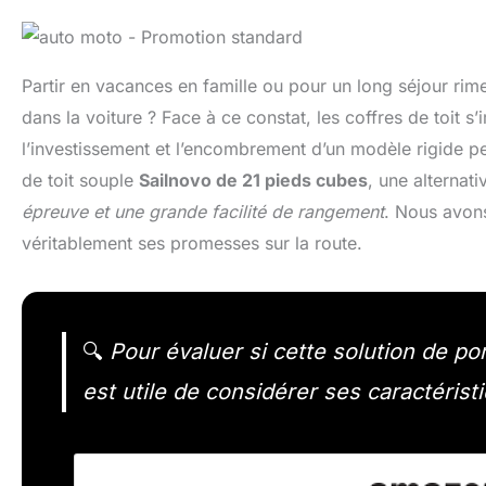
Partir en vacances en famille ou pour un long séjour rime
dans la voiture ? Face à ce constat, les coffres de toit
l’investissement et l’encombrement d’un modèle rigide peu
de toit souple
Sailnovo de 21 pieds cubes
, une alternat
épreuve et une grande facilité de rangement
. Nous avons
véritablement ses promesses sur la route.
🔍
Pour évaluer si cette solution de po
est utile de considérer ses caractéristi