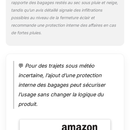
rapporte des bagages restés au sec sous pluie et neige,
poussière, de la pluie
et de la neige et
tandis qu’un avis détaillé signale des infiltrations
protège votre
possibles au niveau de la fermeture éclair et
propriété contre les
recommande une protection interne des affaires en cas
dommages. 【Le
de fortes pluies.
design le plus sûr】4
sangles réglables
renforcées, 2 sangles
longues extra
mobiles, 4 crochets
de porte, pour garder
💬
Pour des trajets sous météo
vos bagages en
incertaine, l’ajout d’une protection
place même sur les
autoroutes
interne des bagages peut sécuriser
cahoteuses. Lorsqu'il
l’usage sans changer la logique du
n'est pas utilisé, le
sac de toit peut être
produit.
placé dans le sac de
rangement, occupant
une très petite
surface. 【Garantie