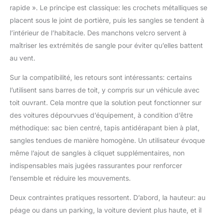
rapide ». Le principe est classique: les crochets métalliques se
n'hésitez pas à nous
contacter à tout
placent sous le joint de portière, puis les sangles se tendent à
moment. Notre équipe
l’intérieur de l’habitacle. Des manchons velcro servent à
dédiée s'engage à
maîtriser les extrémités de sangle pour éviter qu’elles battent
répondre rapidement à
au vent.
vos messages et à
vous fournir
Sur la compatibilité, les retours sont intéressants: certains
l'assistance
l’utilisent sans barres de toit, y compris sur un véhicule avec
personnalisée dont
vous avez besoin.
toit ouvrant. Cela montre que la solution peut fonctionner sur
Votre satisfaction est
des voitures dépourvues d’équipement, à condition d’être
notre priorité absolue.
méthodique: sac bien centré, tapis antidérapant bien à plat,
sangles tendues de manière homogène. Un utilisateur évoque
même l’ajout de sangles à cliquet supplémentaires, non
indispensables mais jugées rassurantes pour renforcer
l’ensemble et réduire les mouvements.
Deux contraintes pratiques ressortent. D’abord, la hauteur: au
péage ou dans un parking, la voiture devient plus haute, et il