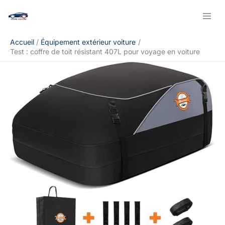
Aller
Rechercher
au
contenu
Accueil
Équipement extérieur voiture
Test : coffre de toit résistant 407L pour voyage en voiture