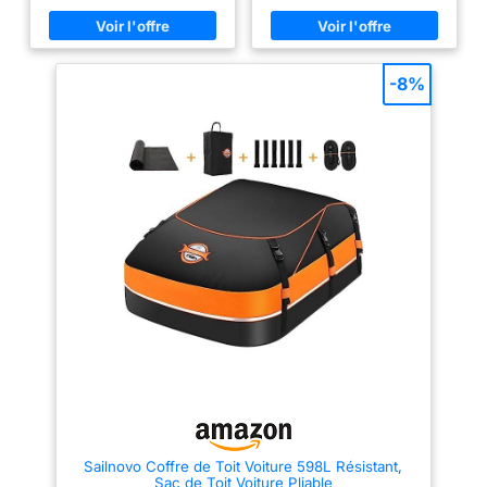
latérale: Le coffre de toit
de charge avec un volume de
vent et de la
dispose d'une ouverture en
320 litres, fabriqué en plastique
poussière, de la pluie
compas latérale pour faciliter le
PP résistant aux intempéries.
chargement et le déchargement
CONCEPTION
et de la neige et
de vos affaires Serrure
AÉRODYNAMIQUE : Réduit la
-8%
protège votre
centralisée en 2 points: La
consommation de carburant et
serrure centralisée en 2 points
assure une conduite plus
propriété contre les
assure la sécurité de vos biens
silencieuse grâce à sa forme
dommages. 【Le
pendant les trajets Montage
aérodynamique. Sécurité
design le plus sûr】4
rapide et efficace: Le montage
avancée : équipé d'un système
est rapide et facile grâce au
de verrouillage de sécurité avec
sangles réglables
serrage manuel de la fixation en
fermeture centralisée et
renforcées, 2 sangles
U, sans outils nécessaires
protection avant contre
Conçu pour réduire les
l'ouverture accidentelle.
longues extra
sifflements: Le design étudié du
Dimensions : couleur effet
mobiles, 4 crochets
coffre WABB M réduit les
carbone, poids d'environ 11,5
de porte, pour garder
sifflements lors des trajets,
kg, dimensions extérieures 132
pour un voyage plus paisible
x 77 x 34,5 cm et dimensions
vos bagages en
intérieures 123 x 67 x 33 cm,
place même sur les
avec ouverture à droite. Profil
maximal des barres de toit : 80
autoroutes
mm.
cahoteuses. Lorsqu'il
n'est pas utilisé, le
sac de toit peut être
placé dans le sac de
rangement, occupant
Sailnovo Coffre de Toit Voiture 598L Résistant,
une très petite
Sac de Toit Voiture Pliable