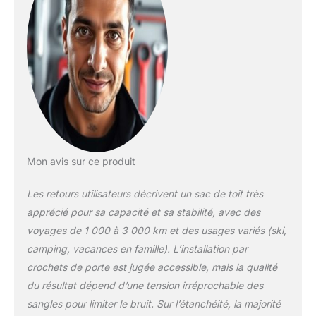
d'un modèle à deux
portes ou équipé de
portes coulissantes
ou d'un toit en verre
avant l'installation.
【Matériau
extrêmement
imperméable et
indéchirable】Le sac
de toit souple
Sailnovo est fabriqué
Mon avis sur ce produit
en tissu Oxford ultra-
résistant et renforcé
Les retours utilisateurs décrivent un sac de toit très
d'une doublure
apprécié pour sa capacité et sa stabilité, avec des
imperméable en PVC
voyages de 1 000 à 3 000 km et des usages variés (ski,
1000D de qualité
militaire à triple
camping, vacances en famille). L’installation par
couche. Sac de toit
crochets de porte est jugée accessible, mais la qualité
imperméable et
du résultat dépend d’une tension irréprochable des
durable. Protège du
sangles pour limiter le bruit. Sur l’étanchéité, la majorité
vent et de la