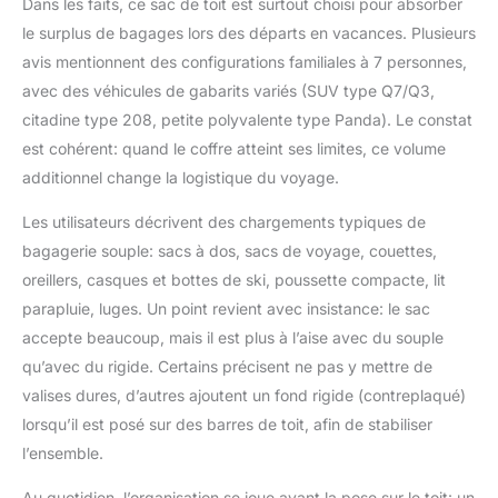
Dans les faits, ce sac de toit est surtout choisi pour absorber
pas d'un modèle à
le surplus de bagages lors des départs en vacances. Plusieurs
deux portes ou équipé
de portes coulissantes
avis mentionnent des configurations familiales à 7 personnes,
ou d'un toit en verre
avec des véhicules de gabarits variés (SUV type Q7/Q3,
avant l'installation.
citadine type 208, petite polyvalente type Panda). Le constat
【Matériau
est cohérent: quand le coffre atteint ses limites, ce volume
extrêmement
imperméable et
additionnel change la logistique du voyage.
indéchirable】Le sac de
Les utilisateurs décrivent des chargements typiques de
toit souple Sailnovo est
fabriqué en tissu
bagagerie souple: sacs à dos, sacs de voyage, couettes,
Oxford ultra-résistant
oreillers, casques et bottes de ski, poussette compacte, lit
et renforcé d'une
parapluie, luges. Un point revient avec insistance: le sac
doublure imperméable
accepte beaucoup, mais il est plus à l’aise avec du souple
en PVC 1000D de
qualité militaire à triple
qu’avec du rigide. Certains précisent ne pas y mettre de
couche. Sac de toit
valises dures, d’autres ajoutent un fond rigide (contreplaqué)
imperméable et
lorsqu’il est posé sur des barres de toit, afin de stabiliser
durable. Protège du
l’ensemble.
vent et de la poussière,
de la pluie et de la
Au quotidien, l’organisation se joue avant la pose sur le toit: un