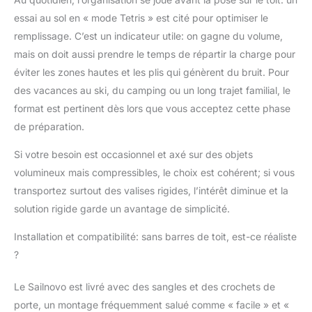
neige et protège votre
essai au sol en « mode Tetris » est cité pour optimiser le
propriété contre les
dommages. 【Le
remplissage. C’est un indicateur utile: on gagne du volume,
design le plus sûr】4
mais on doit aussi prendre le temps de répartir la charge pour
sangles réglables
éviter les zones hautes et les plis qui génèrent du bruit. Pour
renforcées, 2 sangles
des vacances au ski, du camping ou un long trajet familial, le
longues extra mobiles,
4 crochets de porte,
format est pertinent dès lors que vous acceptez cette phase
pour garder vos
de préparation.
bagages en place
même sur les
Si votre besoin est occasionnel et axé sur des objets
autoroutes
volumineux mais compressibles, le choix est cohérent; si vous
cahoteuses. Lorsqu'il
transportez surtout des valises rigides, l’intérêt diminue et la
n'est pas utilisé, le sac
de toit peut être placé
solution rigide garde un avantage de simplicité.
dans le sac de
Installation et compatibilité: sans barres de toit, est-ce réaliste
rangement, occupant
une très petite surface.
?
【Garantie de
satisfaction à 100%】
Le Sailnovo est livré avec des sangles et des crochets de
Pour toute question ou
porte, un montage fréquemment salué comme « facile » et «
préoccupation,