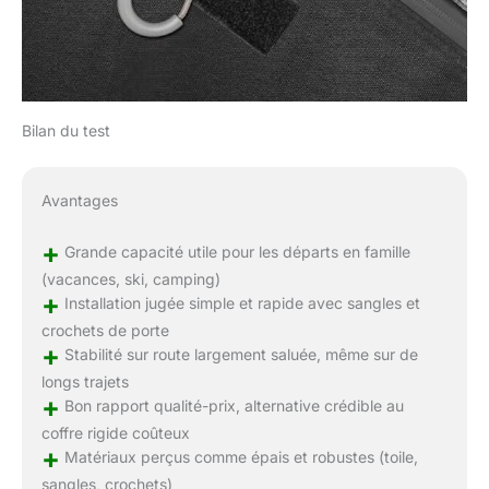
Bilan du test
Avantages
+
Grande capacité utile pour les départs en famille
(vacances, ski, camping)
+
Installation jugée simple et rapide avec sangles et
crochets de porte
+
Stabilité sur route largement saluée, même sur de
longs trajets
+
Bon rapport qualité-prix, alternative crédible au
coffre rigide coûteux
+
Matériaux perçus comme épais et robustes (toile,
sangles, crochets)