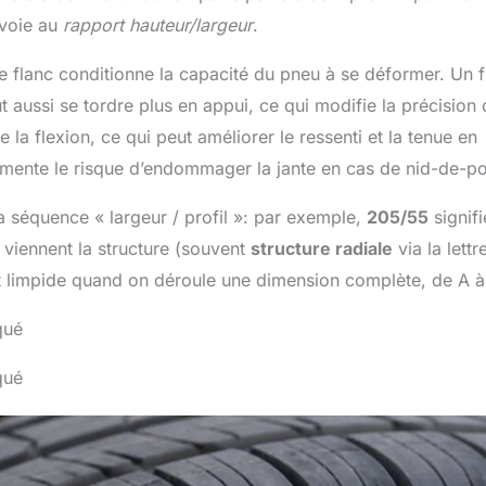
nvoie au
rapport hauteur/largeur
.
 flanc conditionne la capacité du pneu à se déformer. Un f
t aussi se tordre plus en appui, ce qui modifie la précision
ite la flexion, ce qui peut améliorer le ressenti et la tenue en
gmente le risque d’endommager la jante en cas de nid-de-po
la séquence « largeur / profil »: par exemple,
205/55
signifi
viennent la structure (souvent
structure radiale
via la lettr
t limpide quand on déroule une dimension complète, de A à
qué
qué