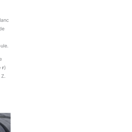
lanc
 de
ule.
e
e
r
)
 Z.