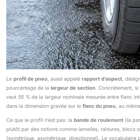
Le
profil de pneu
, aussi appelé
rapport d’aspect
, désig
pourcentage de la
largeur de section
. Concrètement, si 
vaut
55 %
de la largeur nominale mesurée entre flanc intér
dans la dimension gravée sur le
flanc du pneu
, au même 
Ce que le profil n’est pas: la
bande de roulement
(la par
plutôt par des notions comme lamelles, rainures, blocs o
(symétrique, asymétrique, directionnel). Le vocabulaire p