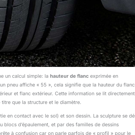
ne un calcul simple: la
hauteur de flanc
exprimée en
un pneu affiche « 55 », cela signifie que la hauteur du flanc
ieur et flanc extérieur. Cette information se lit directement
titre que la structure et le diamètre.
tie en contact avec le sol) et son dessin. La sculpture se dé
u blocs d’épaulement, et par des familles de dessins
rête à confusion car on parle parfois de « profil » pour le