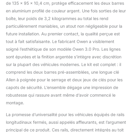
design aérodynamique
de 135 x 95 x 10,4 cm, protège efficacement les deux barres
minimise la résistance à
en aluminium profilé de couleur argent. Une fois sorties de leur
l'air et réduit la
boîte, leur poids de 3,2 kilogrammes au total les rend
consommation de
carburant, tout en
particulièrement maniables, un atout non négligeable pour la
transportant vos
future installation. Au premier contact, la qualité perçue est
bagages en toute
tout à fait satisfaisante. Le fabricant Owen a visiblement
sécurité. Construction
soigné l’esthétique de son modèle Owen 3.0 Pro. Les lignes
robuste : cette galerie de
toit est fabriquée avec
sont épurées et la finition argentée s’intègre avec discrétion
des matériaux de haute
sur la plupart des véhicules modernes. Le kit est complet : il
qualité et offre une
comprend les deux barres pré-assemblées, une longue clé
capacité de charge
Allen à poignée pour le serrage et deux jeux de clés pour les
impressionnante de 90
kg pour transporter votre
capots de sécurité. L’ensemble dégage une impression de
cargaison en toute
robustesse qui rassure avant même d’avoir commencé le
sécurité. Application
montage.
polyvalente : La galerie
de toit est universelle et
La promesse d’universalité pour les véhicules équipés de rails
s'adapte parfaitement
longitudinaux fermés, aussi appelés affleurants, est l’argument
aux rails fermés, ce qui
principal de ce produit. Ces rails, directement intégrés au toit
en fait la solution idéale