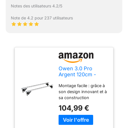
Notes des utilisateurs 4.2/5
Note de 4.2 pour 237 utilisateurs
Owen 3.0 Pro
Argent 120cm -
Barres de Toit
Montage facile : grâce à
universelles pour
son design innovant et à
Rails fermés &
sa construction
affleurants |
intelligente, cette galerie
Capacité de 90 kg |
104,99 €
de toit peut être installée
Montage en 2 Min |
sans effort en un rien de
Certifié TÜV |
temps - 2 minutes
Performance
seulement. Certificat