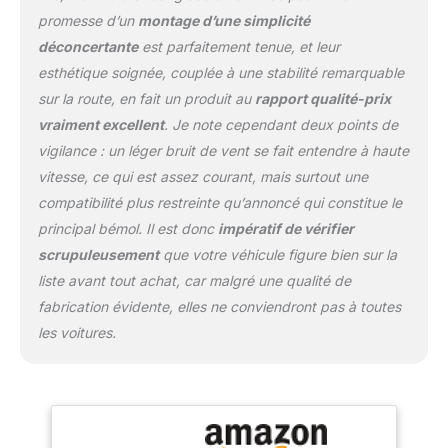
kg pour transporter votre
promesse d’un
montage d’une simplicité
cargaison en toute
déconcertante
est parfaitement tenue, et leur
sécurité. Application
esthétique soignée, couplée à une stabilité remarquable
polyvalente : La galerie
de toit est universelle et
sur la route, en fait un produit au
rapport qualité-prix
s'adapte parfaitement
vraiment excellent
. Je note cependant deux points de
aux rails fermés, ce qui
vigilance : un léger bruit de vent se fait entendre à haute
en fait la solution idéale
vitesse, ce qui est assez courant, mais surtout une
pour différents types de
véhicules.
compatibilité plus restreinte qu’annoncé qui constitue le
principal bémol. Il est donc
impératif de vérifier
scrupuleusement
que votre véhicule figure bien sur la
liste avant tout achat, car malgré une qualité de
fabrication évidente, elles ne conviendront pas à toutes
les voitures.