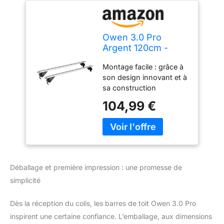
Owen 3.0 Pro
Argent 120cm -
Barres de Toit
Montage facile : grâce à
universelles pour
son design innovant et à
Rails fermés &
sa construction
affleurants |
intelligente, cette galerie
Capacité de 90 kg |
104,99 €
de toit peut être installée
Montage en 2 Min |
sans effort en un rien de
Certifié TÜV |
temps - 2 minutes
Performance
seulement. Certificat
supérieure pour
TÜV: avec la certification
Votre Voiture
TÜV et GS pour une
Déballage et première impression : une promesse de
sécurité et une qualité
simplicité
contrôlées, vous pouvez
partir en voyage avec un
maximum de confiance.
Dès la réception du colis, les barres de toit Owen 3.0 Pro
Aérodynamique : le
inspirent une certaine confiance. L’emballage, aux dimensions