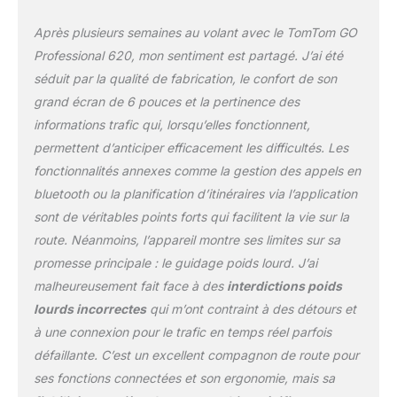
Professional; plus besoin
d'ordinateur Écran tactile
Après plusieurs semaines au volant avec le TomTom GO
6" avec fixation : installez
Professional 620, mon sentiment est partagé. J’ai été
d'un simple clic votre
séduit par la qualité de fabrication, le confort de son
GPS TomTom GO
grand écran de 6 pouces et la pertinence des
Professional sur sa
fixation, puis visualisez
informations trafic qui, lorsqu’elles fonctionnent,
les instructions sur
permettent d’anticiper efficacement les difficultés. Les
l'écran très lumineux,
fonctionnalités annexes comme la gestion des appels en
lisible en plein soleil
bluetooth ou la planification d’itinéraires via l’application
Appels mains-libres &
messages via Bluetooth :
sont de véritables points forts qui facilitent la vie sur la
synchronisez le
route. Néanmoins, l’appareil montre ses limites sur sa
téléphone et le GPS, pour
promesse principale : le guidage poids lourd. J’ai
une conduite plus sûre;
malheureusement fait face à des
interdictions poids
profitez du confort des
appels mains-libres et de
lourds incorrectes
qui m’ont contraint à des détours et
la lecture des messages
à une connexion pour le trafic en temps réel parfois
à voix haute
défaillante. C’est un excellent compagnon de route pour
ses fonctions connectées et son ergonomie, mais sa