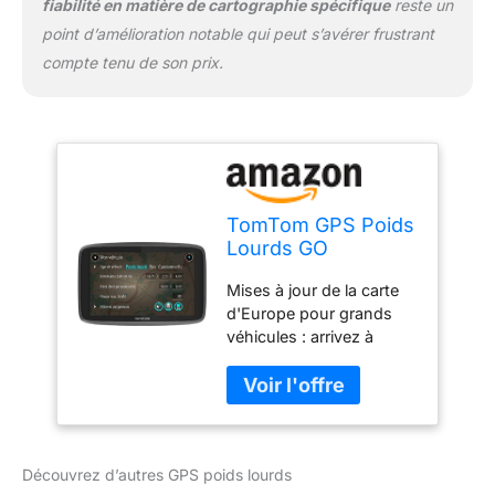
fiabilité en matière de cartographie spécifique
reste un
point d’amélioration notable qui peut s’avérer frustrant
compte tenu de son prix.
TomTom GPS Poids
Lourds GO
Professional 620 -
Mises à jour de la carte
6 pouces,
d'Europe pour grands
Cartographie
véhicules : arrivez à
Europe 49, Trafic
l'heure et détendu, grâce
via Smartphone
aux parcours adaptés
aux caractéristiques de
votre véhicule (taille,
poids, vitesse max,
Découvrez d’autres GPS poids lourds
marchandises) Service et