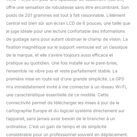
précises; soyez informé
offre une sensation de robustesse sans être encombrant. Son
en cas de bouchons,
pour savoir quand
poids de 201 grammes est tout à fait raisonnable. L’élément
ralentir et assurer votre
central est bien sûr son écran LCD de 6 pouces, une taille que
sécurité Mises à jour via
je juge idéale pour une lecture confortable des informations
Wi-Fi : grâce au Wi-Fi
de guidage sans pour autant obstruer le champ de vision. La
intégré, recevez
régulièrement les mises à
fixation magnétique sur le support ventouse est un classique
jour de la carte d'Europe
de la marque, et elle s’avère toujours aussi efficace et
et des services sur votre
pratique au quotidien. Une fois installé sur le pare-brise,
TomTom GO
l’ensemble ne vibre pas et reste parfaitement stable. La
Professional; plus besoin
première mise en route est d’une grande simplicité. Le GPS
d'ordinateur Écran tactile
6" avec fixation : installez
m’a immédiatement invité à me connecter à un réseau Wi-Fi,
d'un simple clic votre
une caractéristique essentielle de ce modèle. Cette
GPS TomTom GO
connectivité permet de télécharger les mises à jour de la
Professional sur sa
cartographie Europe et du logiciel système directement sur
fixation, puis visualisez
les instructions sur
l’appareil, sans jamais avoir besoin de le brancher à un
l'écran très lumineux,
ordinateur. C’est un gain de temps et de simplicité
lisible en plein soleil
considérable pour un professionnel souvent en déplacement.
Appels mains-libres &