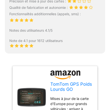
Précision et mise à jour des cartes :
Qualité de fabrication et autonomie :
Fonctionnalités additionnelles (appels, sms) :
Notes des utilisateurs 4.1/5
Note de 4.1 pour 1612 utilisateurs
TomTom GPS Poids
Lourds GO
Professional 620 -
Mises à jour de la carte
6 pouces,
d'Europe pour grands
Cartographie
véhicules : arrivez à
Europe 49, Trafic