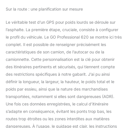
messages via Bluetooth :
Sur la route : une planification sur mesure
synchronisez le
téléphone et le GPS, pour
Le véritable test d’un GPS pour poids lourds se déroule sur
une conduite plus sûre;
l’asphalte. La première étape, cruciale, consiste à configurer
profitez du confort des
appels mains-libres et de
le profil du véhicule. Le GO Professional 620 se montre ici très
la lecture des messages
complet. Il est possible de renseigner précisément les
à voix haute
caractéristiques de son camion, de l’autocar ou de la
camionnette. Cette personnalisation est la clé pour obtenir
des itinéraires pertinents et sécurisés, qui tiennent compte
des restrictions spécifiques à notre gabarit. J’ai pu ainsi
définir la longueur, la largeur, la hauteur, le poids total et le
poids par essieu, ainsi que la nature des marchandises
transportées, notamment si elles sont dangereuses (ADR).
Une fois ces données enregistrées, le calcul d’itinéraire
s’adapte en conséquence, évitant les ponts trop bas, les
routes trop étroites ou les zones interdites aux matières
dangereuses. À l’usage, le guidage est clair, les instructions