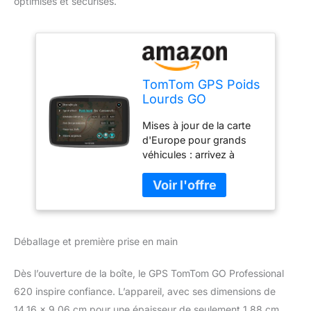
optimisés et sécurisés.
TomTom GPS Poids
Lourds GO
Professional 620 -
Mises à jour de la carte
6 pouces,
d'Europe pour grands
Cartographie
véhicules : arrivez à
Europe 49, Trafic
l'heure et détendu, grâce
via Smartphone
aux parcours adaptés
aux caractéristiques de
votre véhicule (taille,
poids, vitesse max,
Déballage et première prise en main
marchandises) Service et
infos trafic de pointe via
Bluetooth : évitez les
Dès l’ouverture de la boîte, le GPS TomTom GO Professional
bouchons et profitez
620 inspire confiance. L’appareil, avec ses dimensions de
d'heures d'arrivée
14,16 x 9,06 cm pour une épaisseur de seulement 1,88 cm,