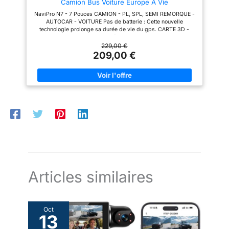
Camion Bus Voiture Europe A Vie
votre TomTom GO Professional
grâce à la connexion Wi-Fi
NaviPro N7 - 7 Pouces CAMION - PL, SPL, SEMI REMORQUE -
intégrée qui facilite l'installation
AUTOCAR - VOITURE Pas de batterie : Cette nouvelle
des mises à jour, sans avoir
technologie prolonge sa durée de vie du gps. CARTE 3D -
besoin d'un ordinateur.
EUROPE 48 Pays - Maroc Réglage de la hauteur, largeur,
longueur, Poids maximum autorisé, Poids réel, Avec ou sans
229,00 €
remorque, Nombres d’essieux, Chargement ADR (matière
209,00 €
dangereuse) Info Trafic via smartphone - Prix du carburant -
Multimedia – Audio, Video, Images YouTube Mises à jour via
Wi-Fi - Directement a partir de votre appareil - www.navipro-
france.com
Articles similaires
Oct
13