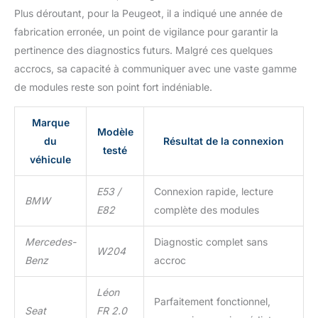
en allemand. Avec un
Plus déroutant, pour la Peugeot, il a indiqué une année de
écran de 4 pouces, les
fabrication erronée, un point de vigilance pour garantir la
erreurs sont faciles et
pertinence des diagnostics futurs. Malgré ces quelques
rapides à lire et à effacer.
accrocs, sa capacité à communiquer avec une vaste gamme
Autres langues du menu
: anglais, français,
de modules reste son point fort indéniable.
espagnol, néerlandais.
Grâce à des mises à jour
Marque
gratuites régulières, vous
Modèle
du
Résultat de la connexion
restez toujours à jour.
testé
Les mises à jour sont
véhicule
toujours disponibles sur
le côté du fabricant. La
E53 /
Connexion rapide, lecture
BMW
liste détaillée et la
E82
complète des modules
description de toutes les
fonctions peuvent être
Mercedes-
Diagnostic complet sans
demandées directement
W204
Benz
accroc
par le fabricant iCarsoft.
Léon
Parfaitement fonctionnel,
Seat
FR 2.0