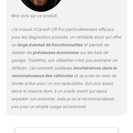
autonome et ne
nécessite pas d'outils, de
Mon avis sur ce produit
sources d'alimentation
externes, etc. Pour les
J’ai trouvé l’iCarsoft CR Pro particulièrement efficace
voitures des fabricants
suivants peuvent lire
pour les diagnostics poussés, un véritable atout qui offre
grâce aux données du
un
large éventail de fonctionnalités
et permet de
moteur CR Pro, données
réaliser de
précieuses économies
sur les frais de
de transmission, ABS,
garage. Toutefois, son utilisation n’est pas exempte de
airbag et autres appareils
de commande : Nissan,
défauts : j’ai constaté quelques
incohérences dans la
Infiniti, Toyota, Lexus,
reconnaissance des véhicules
et sa prise en main se
Scion, Honda, Isuzu,
révèle ardue pour un non-spécialiste. Son prix assez
Hyundai, Kia, Daewoo,
élevé le réserve donc à un public averti qui saura
Mazda, US Ford, Sprinter,
BMW, Mini, VW, Seat,
exploiter son potentiel, mais je ne le recommanderais
Skoda, Volvo, Porsche,
pas pour un simple usage occasionnel.
SAAB, EU US Ford,
Holden, AUS Ford,
Acura, Subara. u,
Mitsubishi Dacia,