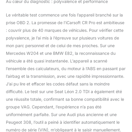
Au cœur du diagnostic : polyvalence et performance
de commande : Nissan,
Infiniti, Toyota, Lexus,
Le véritable test commence une fois l’appareil branché sur la
Scion, Honda, Isuzu,
prise OBD 2. La promesse de l’iCarsoft CR Pro est ambitieuse
Hyundai, Kia, Daewoo,
: couvrir plus de 40 marques de véhicules. Pour vérifier cette
Mazda, US Ford, Sprinter,
BMW, Mini, VW, Seat,
polyvalence, je l’ai mis à l’épreuve sur plusieurs voitures de
Skoda, Volvo, Porsche,
mon parc personnel et de celui de mes proches. Sur une
SAAB, EU US Ford,
Mercedes W204 et une BMW E82, la reconnaissance du
Holden, AUS Ford,
véhicule a été quasi instantanée. L’appareil a scanné
Acura, Subara. u,
Mitsubishi Dacia,
l’ensemble des calculateurs, du moteur à l’ABS en passant par
Renault, Fiat, GM,
l’airbag et la transmission, avec une rapidité impressionnante.
Chrysler, Mercedes-
J’ai pu lire et effacer les codes défaut sans la moindre
Benz, Citroen, Jaguar,
difficulté. Le test sur une Seat Léon 2.0 TDI a également été
Peugeot, Audi, Opel,
Land Rover, Smart,
une réussite totale, confirmant sa bonne compatibilité avec le
Suzuki, Vauxhall, Alfa
groupe VAG. Cependant, l’expérience n’a pas été
Romeo, Lancia. Manuel
uniformément parfaite. Sur une Audi plus ancienne et une
d'utilisation (français non
Peugeot 308, l’outil a peiné à identifier automatiquement le
garanti), langue du menu
et affichage des erreurs
numéro de série (VIN), m’obligeant à le saisir manuellement.