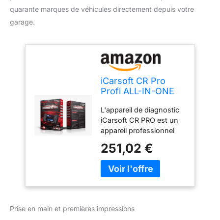
quarante marques de véhicules directement depuis votre
garage.
iCarsoft CR Pro
Profi ALL-IN-ONE
Appareil de
L'appareil de diagnostic
diagnostic plus de
iCarsoft CR PRO est un
40 marques de
appareil professionnel
véhicule OBD 2
tout-en-un universel
251,02 €
d'analyse et de
dépannage. L'appareil
prend en charge plus de
40 marques et modèles
de véhicules. L'appareil
est en mesure de lire les
Prise en main et premières impressions
éléments suivants :