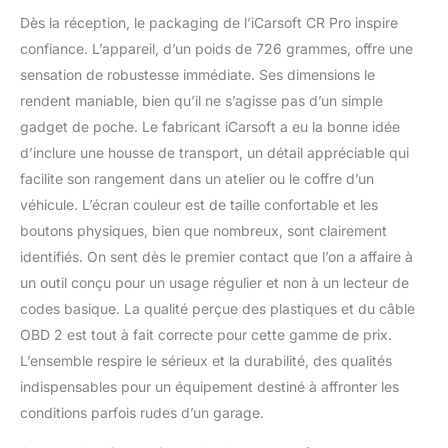
commande de moteur et
Dès la réception, le packaging de l’iCarsoft CR Pro inspire
de transmission, ABS,
airbag, verrouillage
confiance. L’appareil, d’un poids de 726 grammes, offre une
central, frein de
sensation de robustesse immédiate. Ses dimensions le
stationnement
rendent maniable, bien qu’il ne s’agisse pas d’un simple
électronique,
gadget de poche. Le fabricant iCarsoft a eu la bonne idée
réinitialisation du service
d’inclure une housse de transport, un détail appréciable qui
et bien plus encore.
Connexion facile de
facilite son rangement dans un atelier ou le coffre d’un
l'appareil grâce à la prise
véhicule. L’écran couleur est de taille confortable et les
OBD II. L'appareil
boutons physiques, bien que nombreux, sont clairement
fonctionne de manière
identifiés. On sent dès le premier contact que l’on a affaire à
autonome et ne
nécessite pas d'outils, de
un outil conçu pour un usage régulier et non à un lecteur de
sources d'alimentation
codes basique. La qualité perçue des plastiques et du câble
externes, etc. Pour les
OBD 2 est tout à fait correcte pour cette gamme de prix.
voitures des fabricants
L’ensemble respire le sérieux et la durabilité, des qualités
suivants peuvent lire
grâce aux données du
indispensables pour un équipement destiné à affronter les
moteur CR Pro, données
conditions parfois rudes d’un garage.
de transmission, ABS,
airbag et autres appareils