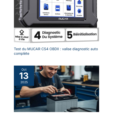
diagnostiquer les systèmes
non-OBDII (ex. : ABS, airbag,
SRS, etc.). Pour toute question
sur les fonctionnalités ou
l'utilisation avant/après l'achat,
contactez notre service client –
nous vous offrons un support
avant et après-vente sous 24
heures.
Test du MUCAR CS4 OBDII : valise diagnostic auto
complète
Oct
13
2025