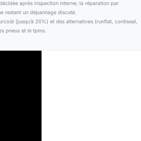
décidée après inspection interne; la réparation par
he restant un dépannage discuté.
rcoût (jusqu’à 20%) et des alternatives (runflat, contiseal,
des pneus et le tpms.