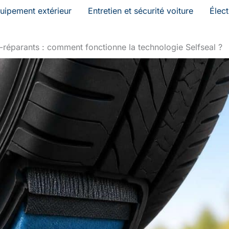
uipement extérieur
Entretien et sécurité voiture
Élec
-réparants : comment fonctionne la technologie Selfseal ?