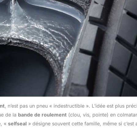
nt
, n’est pas un pneu « indestructible ». L’idée est plus préc
ue de la
bande de roulement
(clou, vis, pointe) en colmatan
e, «
selfseal
» désigne souvent cette famille, même si c’est 