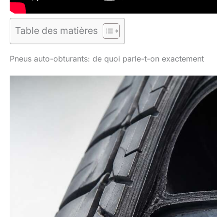
Table des matières
Pneus auto-obturants: de quoi parle-t-on exactement