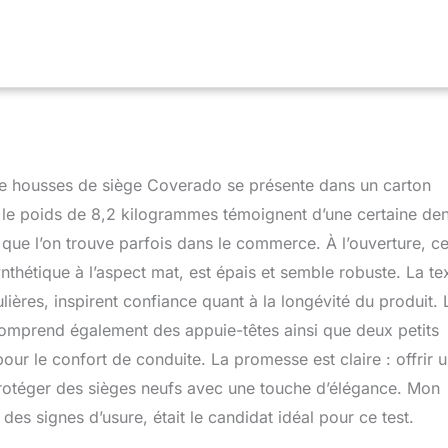
pour rester respirant, doux et doux au toucher, offrant un
ort pour votre conduite. 【SUPPORT LOMBAIRE】La
u support dorsal de voiture de conception ergonomique sur la
de la housse de siège s'adapte à votre courbe arrière complète,
rps le soutien qui lui manque. Il soulage efficacement la fatigue
TECTION COMPLÈTE】 Les housses de siège s'enroulent
r du siège pour une meilleure protection. Ils résistent à l'eau,
oils d'animaux ou aux rayons UV et sont fabriqués pour les
【Entretien facile】chaque lot comprend 2 housses de siège avant
 de housses de siège Coverado se présente dans un carton
iège arrière zippées. Avec des boucles à dégagement rapide,
sangles auto-agrippantes, ils peuvent être installés facilement.
le poids de 8,2 kilogrammes témoignent d’une certaine den
que l’on trouve parfois dans le commerce. À l’ouverture, ce
nthétique à l’aspect mat, est épais et semble robuste. La te
lières, inspirent confiance quant à la longévité du produit. 
 comprend également des appuie-têtes ainsi que deux petits
our le confort de conduite. La promesse est claire : offrir 
protéger des sièges neufs avec une touche d’élégance. Mon
des signes d’usure, était le candidat idéal pour ce test.