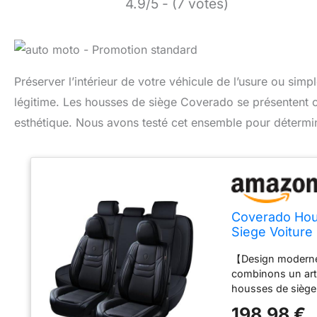
4.9/5 - (7 votes)
Préserver l’intérieur de votre véhicule de l’usure ou sim
légitime. Les housses de siège Coverado se présentent co
esthétique. Nous avons testé cet ensemble pour détermine
Coverado Hous
Siege Voiture
Ensembles de
【Design moderne】
Pick-up
combinons un art
housses de siège 
de voiture. 【Matér
198,98 €