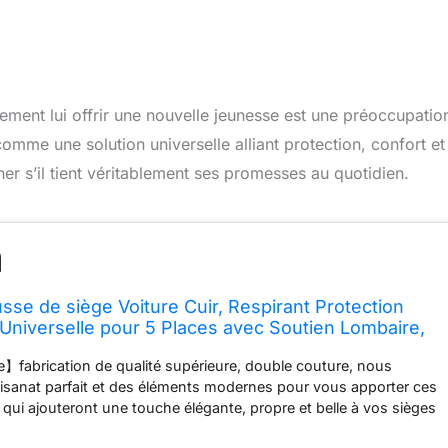
plement lui offrir une nouvelle jeunesse est une préoccupatio
mme une solution universelle alliant protection, confort et
r s’il tient véritablement ses promesses au quotidien.
se de siège Voiture Cuir, Respirant Protection
 Universelle pour 5 Places avec Soutien Lombaire,
 Housses de siège imperméable pour berline SUV
fabrication de qualité supérieure, double couture, nous
isanat parfait et des éléments modernes pour vous apporter ces
qui ajouteront une touche élégante, propre et belle à vos sièges
iau de qualité 】le cuir poreux est utilisé pour les centres des