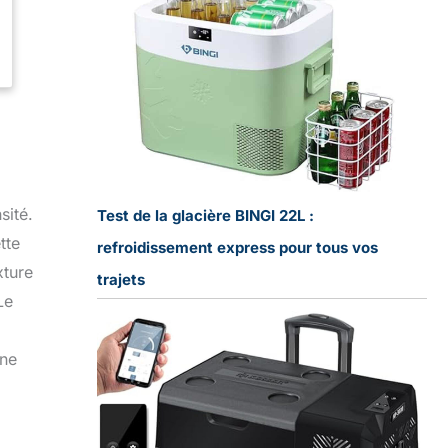
sité.
Test de la glacière BINGI 22L :
tte
refroidissement express pour tous vos
xture
trajets
Le
une