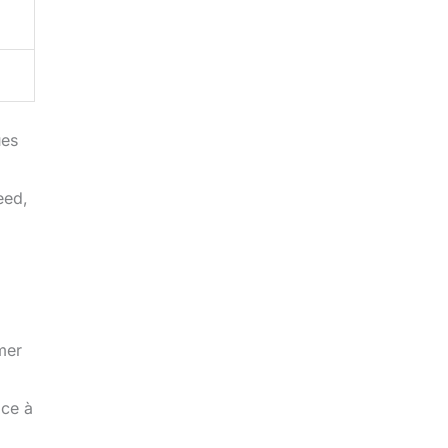
ues
eed,
rmer
ace à