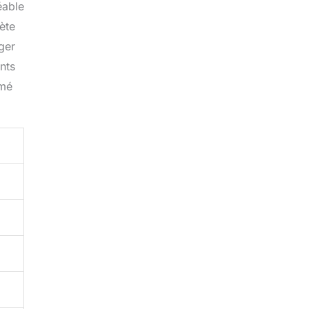
éable
lète
ager
nts
umé