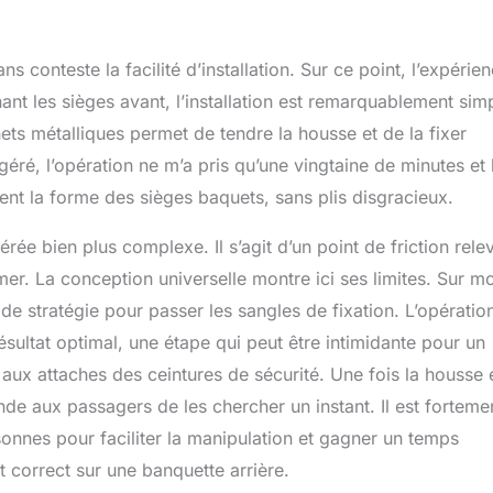
ns conteste la facilité d’installation. Sur ce point, l’expérie
t les sièges avant, l’installation est remarquablement sim
hets métalliques permet de tendre la housse et de la fixer
géré, l’opération ne m’a pris qu’une vingtaine de minutes et 
nt la forme des sièges baquets, sans plis disgracieux.
vérée bien plus complexe. Il s’agit d’un point de friction rele
mer. La conception universelle montre ici ses limites. Sur m
 de stratégie pour passer les sangles de fixation. L’opératio
sultat optimal, une étape qui peut être intimidante pour un
aux attaches des ceintures de sécurité. Une fois la housse 
de aux passagers de les chercher un instant. Il est forteme
sonnes pour faciliter la manipulation et gagner un temps
t correct sur une banquette arrière.