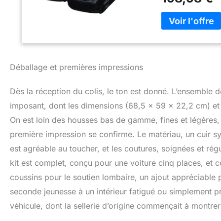
housses de siège 
maximum de conf
rationalisation d
zone de la taille 
fournit à votre co
au volant. 【PRO
parfaitement autou
Déballage et premières impressions
aux taches, aux p
années à venir. 
Dès la réception du colis, le ton est donné. L’ensemble
et 3 housses de s
une ceinture, des 
imposant, dont les dimensions (68,5 x 59 x 22,2 cm) et 
On est loin des housses bas de gamme, fines et légères, 
première impression se confirme. Le matériau, un cuir sy
est agréable au toucher, et les coutures, soignées et régu
kit est complet, conçu pour une voiture cinq places, et
coussins pour le soutien lombaire, un ajout appréciable p
seconde jeunesse à un intérieur fatigué ou simplement 
véhicule, dont la sellerie d’origine commençait à montrer 