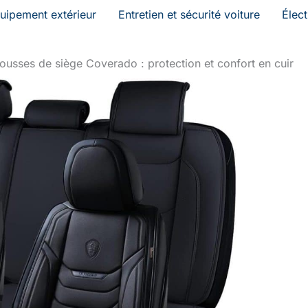
uipement extérieur
Entretien et sécurité voiture
Élec
ousses de siège Coverado : protection et confort en cuir