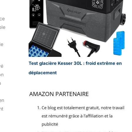
nce
ple
le
Test glacière Kesser 30L : froid extrême en
vé
déplacement
on
n
en
nt