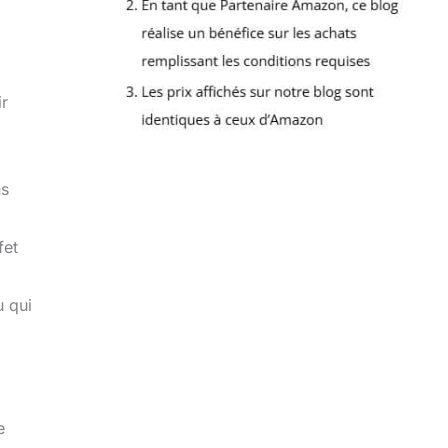
ir
ns
fet
u qui
e