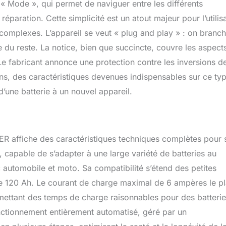
e, « Mode », qui permet de naviguer entre les différents
rie, la tension de charge, le courant, le pourcentage de puissance.
ration. Cette simplicité est un atout majeur pour l’utilis
électionner différents modes. Un accessoire d'urgence
 voiture : le chargeur de batterie portable fonctionne bien
complexes. L’appareil se veut « plug and play » : on branch
e batterie au plomb-acide, chargeur de batterie AGM, chargeur
e du reste. La notice, bien que succincte, couvre les aspect
harge profonde, chargeur de batterie automatique, chargeur de
 Le fabricant annonce une protection contre les inversions d
chargeur de batterie de bateau, etc. Il a un manuel en anglais et
 chargeur de batterie. Si vous avez des questions, veuillez nous
sions, des caractéristiques devenues indispensables sur ce ty
 moment, nous vous répondrons dans les plus brefs délais avec
d’une batterie à un nouvel appareil.
sfaisante. 🎁Joli cadeau de vacances pour Noël, Thanksgiving,
R affiche des caractéristiques techniques complètes pour 
, capable de s’adapter à une large variété de batteries au
c automobile et moto. Sa compatibilité s’étend des petites
e 120 Ah. Le courant de charge maximal de 6 ampères le p
ettant des temps de charge raisonnables pour des batteri
onctionnement entièrement automatisé, géré par un