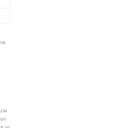
 ne
J’ai
ion
nt un