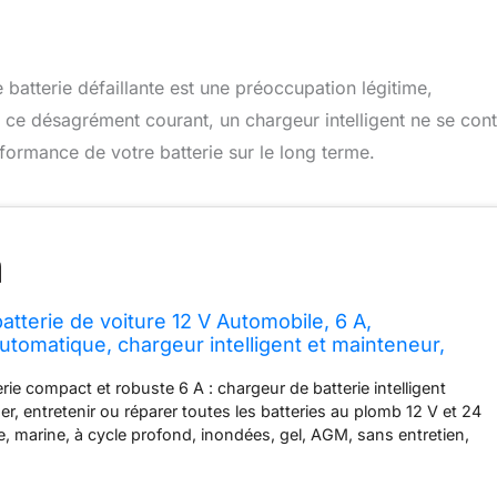
 batterie défaillante est une préoccupation légitime,
 ce désagrément courant, un chargeur intelligent ne se con
rformance de votre batterie sur le long terme.
tterie de voiture 12 V Automobile, 6 A,
utomatique, chargeur intelligent et mainteneur,
désulfateur de batterie de voiture pour voitures,
rie compact et robuste 6 A : chargeur de batterie intelligent
s,
r, entretenir ou réparer toutes les batteries au plomb 12 V et 24
, marine, à cycle profond, inondées, gel, AGM, sans entretien,
 dans voitures, camions, motos, tondeuses à gazon, VTT,
eurs, SUV bateau sport motomarine moteur à la traîne, etc.