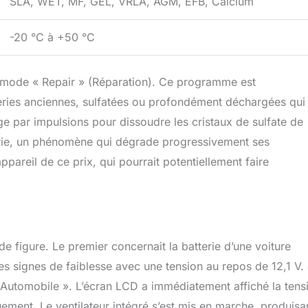
SLA, WET, MF, GEL, VRLA, AGM, EFB, Calcium
-20 °C à +50 °C
 le mode « Repair » (Réparation). Ce programme est
eries anciennes, sulfatées ou profondément déchargées qui
rge par impulsions pour dissoudre les cristaux de sulfate de
erie, un phénomène qui dégrade progressivement ses
areil de ce prix, qui pourrait potentiellement faire
 de figure. Le premier concernait la batterie d’une voiture
des signes de faiblesse avec une tension au repos de 12,1 V. 
 Automobile ». L’écran LCD a immédiatement affiché la tens
uement. Le ventilateur intégré s’est mis en marche, produisa