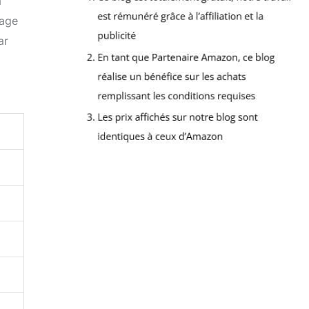
a
tage
ar