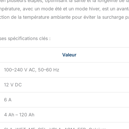
n plusieurs étapes, optimisant la santé et la longévité de l
mpérature, avec un mode été et un mode hiver, est un avan
ction de la température ambiante pour éviter la surcharge p
es spécifications clés :
Valeur
100–240 V AC, 50–60 Hz
12 V DC
6 A
4 Ah – 120 Ah