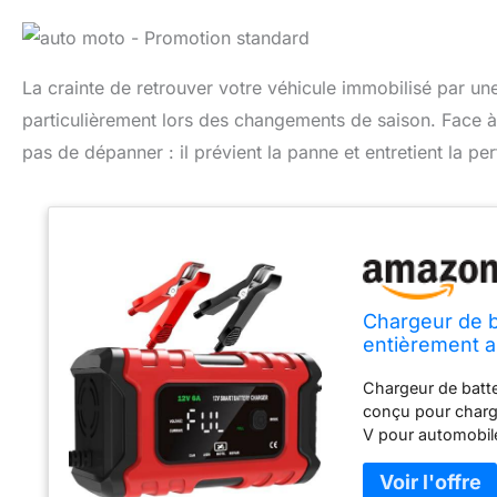
La crainte de retrouver votre véhicule immobilisé par une
particulièrement lors des changements de saison. Face à
pas de dépanner : il prévient la panne et entretient la pe
Chargeur de ba
entièrement a
réparation et 
Chargeur de batte
bateaux, moto
conçu pour charge
V pour automobile
humide, Cal, EFB
motoneiges, tract