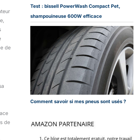
Test : bissell PowerWash Compact Pet,
ateur
shampouineuse 600W efficace
e,
s
e
pe de
sa
Comment savoir si mes pneus sont usés ?
lace
es de