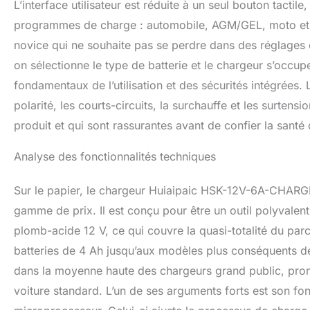
L’interface utilisateur est réduite à un seul bouton tactil
l'état de la batte
programmes de charge : automobile, AGM/GEL, moto et répa
Un bouton pour s
indispensable pour
novice qui ne souhaite pas se perdre dans des réglages 
comme chargeur d
on sélectionne le type de batterie et le chargeur s’occup
de batterie à déc
fondamentaux de l’utilisation et des sécurités intégrées.
batterie de moto, 
en français de ce
polarité, les courts-circuits, la surchauffe et les surten
contacter à tout
produit et qui sont rassurantes avant de confier la santé 
une solution sati
Nouvel An, etc.
Analyse des fonctionnalités techniques
Sur le papier, le chargeur Huiaipaic HSK-12V-6A-CHARGE
gamme de prix. Il est conçu pour être un outil polyvalent
plomb-acide 12 V, ce qui couvre la quasi-totalité du par
batteries de 4 Ah jusqu’aux modèles plus conséquents d
dans la moyenne haute des chargeurs grand public, prom
voiture standard. L’un de ses arguments forts est son f