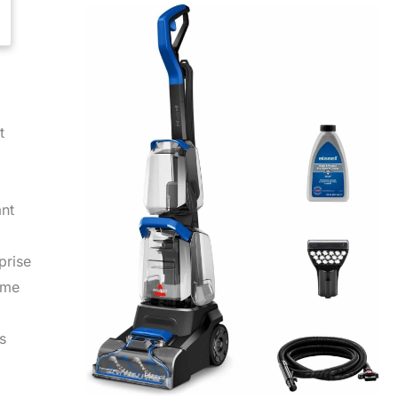
t
ant
prise
mme
s