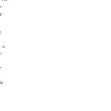
 »
ge.
e
 et
sé
e
té