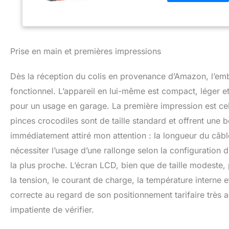
Chargeur de batter
batterie pratique
batterie, égaleme
batterie. La répa
des démarrages pl
Prise en main et premières impressions
toutes les batter
batterie de voitu
Dès la réception du colis en provenance d’Amazon, l’emb
: ① Mode voiture 
SLA/GEL/humide/M
fonctionnel. L’appareil en lui-même est compact, léger 
pour charger les 
pour un usage en garage. La première impression est celle d
moto, max 1,5 A)
pinces crocodiles sont de taille standard et offrent une 
pour réparer et st
sulfatées). Grand
immédiatement attiré mon attention : la longueur du câble
protège votre bat
nécessiter l’usage d’une rallonge selon la configuration
protection contre 
circuits, un matér
la plus proche. L’écran LCD, bien que de taille modeste,
pouvez laisser le 
la tension, le courant de charge, la température interne 
automatiquement 
correcte au regard de son positionnement tarifaire très 
charge visualisée :
batterie de voitur
impatiente de vérifier.
automatiquement la
stratification aci