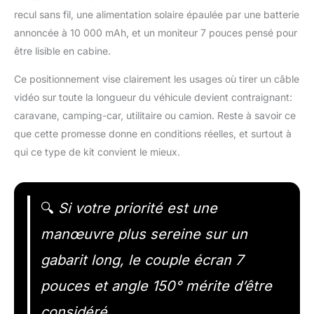
recul sans fil, une alimentation solaire épaulée par une batterie
annoncée à 10 000 mAh, et un moniteur 7 pouces pensé pour
être lisible en cabine.
Ce positionnement vise clairement les usages où tirer un câble
vidéo sur toute la longueur du véhicule devient contraignant:
caravane, camping-car, utilitaire ou camion. Reste à savoir ce
que cette promesse donne en conditions réelles, et surtout à
qui ce type de kit convient le mieux.
🔍
Si votre priorité est une
manœuvre plus sereine sur un
gabarit long, le couple écran 7
pouces et angle 150° mérite d’être
considéré.