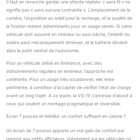
réduisant efficacement
Il faut en revanche garder une attente réaliste: « sans fil » ne
le risque d'accidents de
signifie pas « sans aucune contrainte ». L’emplacement de la
la route. Le signal peut
caméra, l’exposition au soleil pour la recharge, et la qualité de
être transmis jusqu'à
la fixation restent déterminants pour un usage serein. Si votre
500 mètres en espace
véhicule dort souvent en intérieur ou sous bâche, l’intérêt du
ouvert. Caméra sans fil
7" et 1080P : La caméra
solaire peut mécaniquement diminuer, et la batterie devient
de recul pour caravane
alors le point central de l’autonomie.
dispose d'un capteur
AHD et d'une puce
Pour un véhicule utilisé en itinérance, avec des
couleur 1080P pour
stationnements réguliers en extérieur, l’approche est
reproduire des
cohérente. Pour un usage très occasionnel, elle reste
couleurs fidèles et
vous offrir une image
pertinente, à condition d’accepter de vérifier l’état de charge
grand angle et une
avant un long trajet. À ce stade, la VS-7E s’adresse d’abord à
vidéo plus nette de
ceux qui veulent un montage pragmatique et réversible.
tout ce qui se trouve
derrière votre véhicule.
Écran 7 pouces et lisibilité: un confort suffisant en cabine ?
Assurez la sécurité de
votre famille.
Un écran de 7 pouces apporte un vrai gain de confort par
Étanchéité IP69 et
rapport aux petits afficheurs, notamment sur les véhicules où
vision nocturne