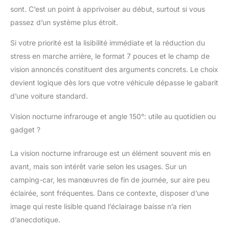
boucle et de lecture
sont. C’est un point à apprivoiser au début, surtout si vous
vidéo. Elle prend en
passez d’un système plus étroit.
charge jusqu'à 512 Go
de capacité de
Si votre priorité est la lisibilité immédiate et la réduction du
stockage (carte SD non
stress en marche arrière, le format 7 pouces et le champ de
incluse).
vision annoncés constituent des arguments concrets. Le choix
devient logique dès lors que votre véhicule dépasse le gabarit
d’une voiture standard.
Vision nocturne infrarouge et angle 150°: utile au quotidien ou
gadget ?
La vision nocturne infrarouge est un élément souvent mis en
avant, mais son intérêt varie selon les usages. Sur un
camping-car, les manœuvres de fin de journée, sur aire peu
éclairée, sont fréquentes. Dans ce contexte, disposer d’une
image qui reste lisible quand l’éclairage baisse n’a rien
d’anecdotique.