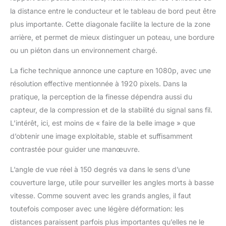
améliorée : La caméra
la distance entre le conducteur et le tableau de bord peut être
sans fil est certifiée
plus importante. Cette diagonale facilite la lecture de la zone
IP69, résistante à l'eau
arrière, et permet de mieux distinguer un poteau, une bordure
et conçue pour résister
ou un piéton dans un environnement chargé.
à toutes les conditions
météorologiques. Elle
La fiche technique annonce une capture en 1080p, avec une
est équipée de LEDs
résolution effective mentionnée à 1920 pixels. Dans la
infrarouges pour une
vision nocturne claire
pratique, la perception de la finesse dépendra aussi du
même dans l'obscurité.
capteur, de la compression et de la stabilité du signal sans fil.
Enregistrement en
L’intérêt, ici, est moins de « faire de la belle image » que
boucle : La caméra
d’obtenir une image exploitable, stable et suffisamment
sans fil avec puce
haute performance
contrastée pour guider une manœuvre.
prend en charge
l'enregistrement en
L’angle de vue réel à 150 degrés va dans le sens d’une
boucle. Après avoir
couverture large, utile pour surveiller les angles morts à basse
inséré la carte SD, vous
vitesse. Comme souvent avec les grands angles, il faut
pouvez utiliser la
toutefois composer avec une légère déformation: les
fonction
d'enregistrement en
distances paraissent parfois plus importantes qu’elles ne le