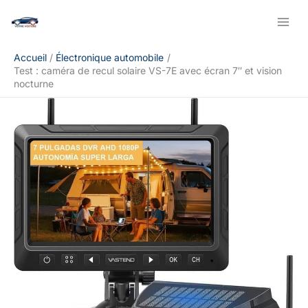
Aller
Rechercher
au
contenu
Accueil
Électronique automobile
Test : caméra de recul solaire VS-7E avec écran 7″ et vision
nocturne