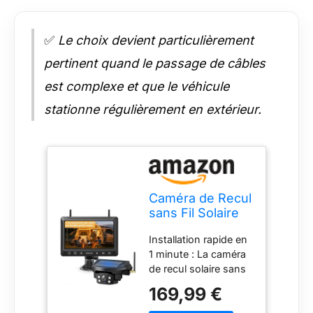
✅
Le choix devient particulièrement
pertinent quand le passage de câbles
est complexe et que le véhicule
stationne régulièrement en extérieur.
Caméra de Recul
sans Fil Solaire
avec Batterie
Installation rapide en
10000mAh,
1 minute : La caméra
Caméra de Recul
de recul solaire sans
sans Fil 7",
fil avec base
Étanchéité IP69,
169,99 €
magnétique intégrée
Vision Nocturne
se fixe facilement sur