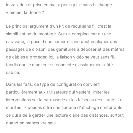
du temps et des frais
Installation et prise en main: pour qui le sans fil change
d'installation. Recharge
vraiment la donne ?
solaire efficace : La
caméra de
Le principal argument d’un kit de recul sans fil, c’est la
stationnement sans fil
simplification du montage. Sur un camping-car ou une
est équipée d'un grand
module solaire qui
caravane, la pose d’une caméra filaire peut impliquer des
capte davantage de
passages de cloison, des garnitures à déposer et des mètres
lumière solaire pour
de câbles à protéger. Ici, la liaison vidéo se veut sans fil,
maximiser l'efficacité de
tandis que le moniteur se connecte classiquement côté
la recharge. Elle est
également dotée d'une
cabine.
batterie de 10000mAh
Dans les faits, ce type de configuration convient
offrant plus de 30
heures d'autonomie.
particulièrement aux utilisateurs qui veulent limiter les
Transmission sans fil
interventions sur la carrosserie et les faisceaux existants. Le
stable : La caméra de
moniteur 7 pouces offre une surface d’affichage confortable,
recul sans fil utilise une
ce qui aide à garder une lecture claire des distances, surtout
transmission Wi-Fi
2.4GHz sans
quand on manœuvre seul.
interférences ni retards,