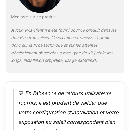
est également dotée
d'une batterie de
10000mAh offrant
Mon avis sur ce produit
plus de 30 heures
d'autonomie.
Aucun avis client n’a été fourni pour ce produit dans les
Transmission sans fil
données transmises. L’évaluation ci-dessus s’appuie
stable : La caméra de
donc sur la fiche technique et sur les attentes
recul sans fil utilise
une transmission Wi-
généralement observées sur ce type de kit (véhicules
Fi 2.4GHz sans
longs, installation simplifiée, usage extérieur).
interférences ni
retards, réduisant
efficacement le risque
d'accidents de la
route. Le signal peut
💬
En l’absence de retours utilisateurs
être transmis jusqu'à
500 mètres en
fournis, il est prudent de valider que
espace ouvert.
votre configuration d’installation et votre
Caméra sans fil 7" et
1080P : La caméra de
exposition au soleil correspondent bien
recul pour caravane