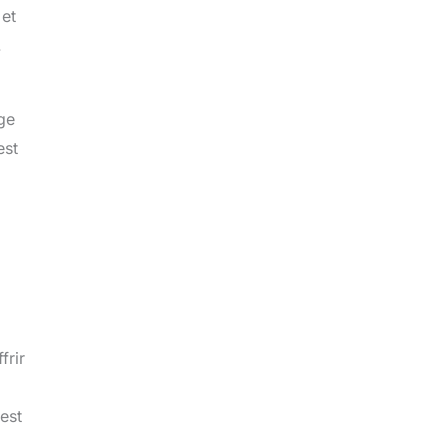
 et
.
ge
est
frir
 est