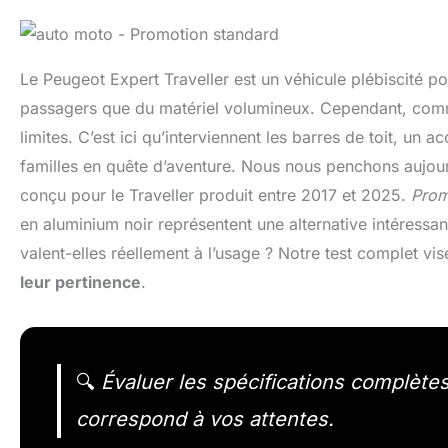
Le Peugeot Expert Traveller est un véhicule plébiscité p
passagers que du matériel volumineux. Cependant, comme po
limites. C’est ici qu’interviennent les barres de toit, un 
familles en quête d’aventure. Nous nous penchons aujou
conçu pour le Traveller produit entre 2017 et 2025.
Prome
en aluminium noir représentent une alternative intéressa
valent-elles réellement à l’usage ? Notre test complet vis
leur pertinence
.
🔍
Évaluer les spécifications complètes
correspond à vos attentes.