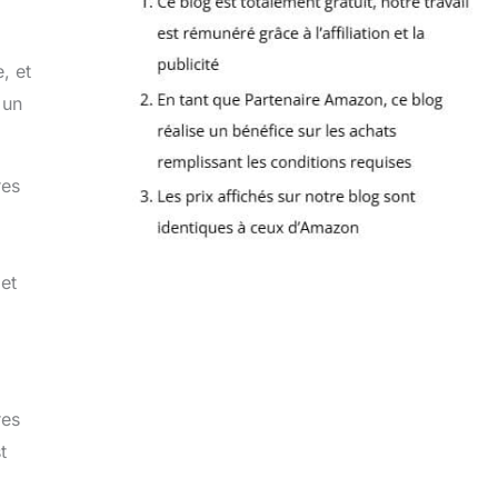
, et
 un
res
 et
res
t