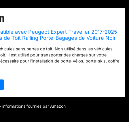
atible avec Peugeot Expert Traveller 2017-2025
 de Toit Railing Porte-Bagages de Voiture Noir
 Barres
hicules sans barres de toit. Non utilisé dans les véhicules
oit. Il est utilisé pour transporter des charges sur votre
 nécessaire pour l'installation de porte-vélos, porte-skis, coffre
 limite de charge maximale dans le véhicule avec ce produit est
€
 l'installation de tentes, etc. lorsque le véhicule est stationné,
male de 150 kg pour le produit composé de 2 barres en
 225 kg pour le produit composé de 3 barres est
e produit est doté d'un mécanisme de verrouillage
après l'assemblage. Il s'agit d'un moyen de dissuasion
es serrures doivent être ouvertes à l'aide d'une clé pour le
r – informations fournies par Amazon
oduit. Pour confirmer la compatibilité du produit avec
s, veuillez vérifier le dessin technique de la barre en
es images de la liste. Il n'est pas possible de garantir une
otale avec une autre marque ou un autre produit d'une autre