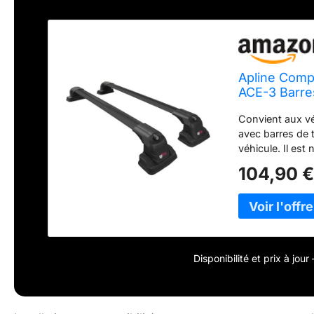
Apline Comp
ACE-3 Barres
Aluminium 2
Convient aux vé
avec barres de t
véhicule. Il est
de toit, etc. La
104,90 
de 75 kg. (Après
une charge maxi
aluminium et de
recommandée. L
supplémentaire 
contre le vol. C
Disponibilité et prix à jou
démontage du pr
d'autres produit
aluminium dans l
compatibilité t