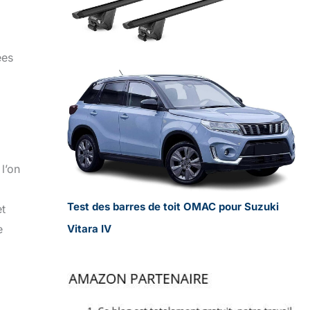
ées
l’on
Test des barres de toit OMAC pour Suzuki
et
e
Vitara IV