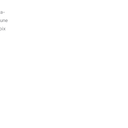
ra-
 une
oix