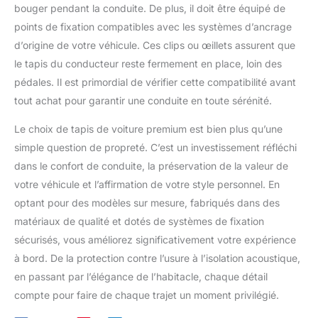
zippée est fournie, de sorte que
bouger pendant la conduite. De plus, il doit être équipé de
vous pouvez ranger tous les
points de fixation compatibles avec les systèmes d’ancrage
accessoires soigneusement en
un seul endroit et les utiliser à
d’origine de votre véhicule. Ces clips ou œillets assurent que
tout moment et n'importe où, ce
qui rend le nettoyage de la
le tapis du conducteur reste fermement en place, loin des
cuisine et de la voiture plus
facile et plus flexible.
pédales. Il est primordial de vérifier cette compatibilité avant
tout achat pour garantir une conduite en toute sérénité.
Le choix de tapis de voiture premium est bien plus qu’une
simple question de propreté. C’est un investissement réfléchi
dans le confort de conduite, la préservation de la valeur de
votre véhicule et l’affirmation de votre style personnel. En
optant pour des modèles sur mesure, fabriqués dans des
matériaux de qualité et dotés de systèmes de fixation
sécurisés, vous améliorez significativement votre expérience
à bord. De la protection contre l’usure à l’isolation acoustique,
en passant par l’élégance de l’habitacle, chaque détail
compte pour faire de chaque trajet un moment privilégié.