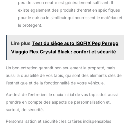
main pour voiture peut
peu de savon neutre est généralement suffisant. Il
poussière, les croûtes, les poils d'animaux de moquettes, la
facilement être utilisé avec une
cuisine, le salon et les bureaux avec une performance
existe également des produits d’entretien spécifiques
variété de chargeurs avec port
exceptionnelle.
USB (comme les ordinateurs,
pour le cuir ou le similicuir qui nourrissent le matériau et
les banques d'alimentation
mobiles, etc.). L'indicateur de
le protègent.
charge passe également du
rouge au vert lorsque vous êtes
complètement chargé.
Accessoires multifonctions
Lire plus
Test du siège auto ISOFIX Peg Perego
disponibles : notre kit de
nettoyage comprend une variété
Viaggio Flex Crystal Black : confort et sécurité
de buses de tête de brosse
amovibles avec fonction
d'aspiration et de soufflage. La
buse d'extension et la buse de
Un bon entretien garantit non seulement la propreté, mais
brosse peuvent atteindre les
aussi la durabilité de vos tapis, qui sont des éléments clés de
petits espaces et ainsi nettoyer
en profondeur. La buse de
l’esthétique et de la fonctionnalité de votre véhicule.
soufflage élimine efficacement
l'humidité des textiles et des
cheveux. La buse sous vide
Au-delà de l’entretien, le choix initial de vos tapis doit aussi
peut être utilisée pour gonfler et
dégonfler les sacs de
prendre en compte des aspects de personnalisation et,
rangement, les bouées et les
surtout, de sécurité.
ballons, ce qui est très bien
adapté pour les voyages en
plein air. Vous pouvez choisir
Personnalisation et sécurité : les critères indispensables
des accessoires pour utiliser
l'aspirateur en fonction de vos