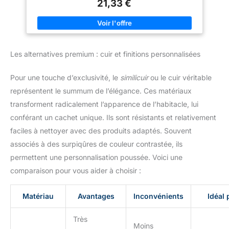
déforme pas) Rainures antidérapantes ergonomiques sur le
21,33 €
à nettoyer. Le matériau PVC
dessus offrant une adhérence confortable au pied ; picots
recyclé permet un nettoyage
caoutchoutés antidérapants sur l’envers afin de maintenir les
rapide et facile : un simple
tapis en place Personnalisable : coupez simplement le tapis
rinçage, une secousse ou un
avec une paire de ciseaux afin de l’adapter à la taille de votre
essuyage avec un chiffon
voiture ; facile à nettoyer et à entretenir
humide suffisent à éliminer la
poussière, la boue et les
Les alternatives premium : cuir et finitions personnalisées
liquides, pour que les tapis
soient toujours impeccables et
prêts à être utilisés au
Pour une touche d’exclusivité, le
similicuir
ou le cuir véritable
quotidien. Le jeu de tapis en
caoutchouc Sorrento est le choix
représentent le summum de l’élégance. Ces matériaux
idéal pour les conducteurs qui
transforment radicalement l’apparence de l’habitacle, lui
recherchent une combinaison
de qualité, de protection et de
conférant un cachet unique. Ils sont résistants et relativement
durabilité. Il offre durabilité,
sécurité et un design
faciles à nettoyer avec des produits adaptés. Souvent
fonctionnel qui facilite
l'entretien de l'intérieur de votre
associés à des surpiqûres de couleur contrastée, ils
véhicule, en le gardant toujours
permettent une personnalisation poussée. Voici une
propre et protégé.
comparaison pour vous aider à choisir :
Matériau
Avantages
Inconvénients
Idéal 
Très
Moins