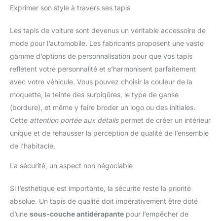
besoins de nettoyage pour
Exprimer son style à travers ses tapis
faciliter le nettoyage. Filtre en
acier inoxydable lavable et
réutilisable : ce mini aspirateur
Les tapis de voiture sont devenus un véritable accessoire de
à main utilise un filtre haute
densité qui filtre efficacement
mode pour l’automobile. Les fabricants proposent une vaste
les particules de poussière et
connecte leur pénétration dans
gamme d’options de personnalisation pour que vos tapis
le moteur. Après le lavage et le
reflètent votre personnalité et s’harmonisent parfaitement
séchage, le filtre est
réutilisable. Le kit aspirateur à
avec votre véhicule. Vous pouvez choisir la couleur de la
main de voiture comprend un
total de 3 filtres (y compris 1
moquette, la teinte des surpiqûres, le type de ganse
filtre en acier inoxydable) pour
maintenir la puissance
(bordure), et même y faire broder un logo ou des initiales.
d'aspiration constante et
Cette
attention portée aux détails
permet de créer un intérieur
prolonger la durée de vie de
l'appareil. Petit, portable et
unique et de rehausser la perception de qualité de l’ensemble
facile à utiliser : l'aspirateur à
main portable pour le nettoyage
de l’habitacle.
de voiture a un design simple,
léger, tient bien dans la main et
La sécurité, un aspect non négociable
est facile à utiliser. Grâce à sa
conception sans fil, vous
pouvez renoncer au câble
Si l’esthétique est importante, la sécurité reste la priorité
d'alimentation, ce qui rend le
processus de nettoyage plus
absolue. Un tapis de qualité doit impérativement être doté
libre et plus flexible. Il est petit
et ne prend pas trop de place.
d’une
sous-couche antidérapante
pour l’empêcher de
En outre, une élégante poche