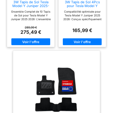
3W Tapis de Sol Tesla
3W Tapis de Sol 4Pcs
Model Y Juniper 2025-
pour Tesla Model Y
2026 Kit 10 Pièces
Juniper 2025-2026
Ensemble Complet de 10 Tapis
Compatibilité optimisée pour
de Sol pour Tesla Model Y
Tesla Model Y Juniper 2025
Juniper 2025 2026: L'ensemble
2026: Conçus spécifiquement
complet de tapis de sol
pour la version Juniper
comprend 3 pièces de tapis
Premium / Performance 2025
289,99 €
165,99 €
voiture, et tapis de coffre avant,
2026, avec mesures laser et
275,49 €
un tapis de coffre arrière, un
tests sur véhicule d’origine pour
tapis de fond de coffre arrière.
un ajustement précis et fiable
Tous ont été testés par une
Protection Totale pour le
installation réelle pour garantir
Quotidien Réel:Boue, pluie,
un ajustement 1:1 avec Tesla
neige, sable, poils d’animaux,
Matériaux de Qualité
courses renversées — ces tapis
Supérieure: Tapis protection sol
protègent efficacement le sol et
sont fabriqués en Thorex
le coffre contre l’usure
suédois importé, durable et
quotidienne. Les rebords
recyclable, meilleure protection
surélevés retiennent liquides et
pour votre famille et vos
saletés, préservant l’intérieur de
animaux de compagnie Facile
votre Tesla comme neuf TPE
D'entretien et Nettoyage
Premium Sans Odeur, Sécurité
Simplifié: Bac de coffre sont
pour Famille & Animaux:
imperméables et résistants aux
Fabriqués en TPE suédois
taches, durables et anti-
importé, sans BPA ni
déchirures, et peuvent être
substances nocives.Aucune
nettoyés simplement en les
odeur désagréable, même en
rinçant à l'eau Sécurité et
été sous forte chaleur.
Fiabilité Renforcées: Les motifs
Résistants au froid, ils ne
fins et boucle fixe augmentent
durcissent pas en hiver.Un