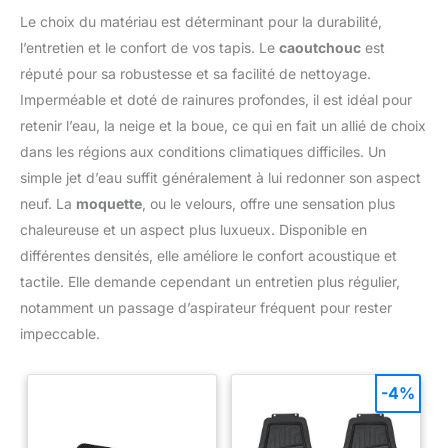
négocierons avec vous, si vous
Le choix du matériau est déterminant pour la durabilité,
ne pouvez pas accepter notre
programme, vous avez besoin
l’entretien et le confort de vos tapis. Le
caoutchouc
est
d'un remboursement, nous vous
réputé pour sa robustesse et sa facilité de nettoyage.
donnerons une adresse de
retour, lorsque nous recevrons
Imperméable et doté de rainures profondes, il est idéal pour
votre retour, nous vous
rembourserons immédiatement,
retenir l’eau, la neige et la boue, ce qui en fait un allié de choix
merci!
dans les régions aux conditions climatiques difficiles. Un
simple jet d’eau suffit généralement à lui redonner son aspect
neuf. La
moquette
, ou le velours, offre une sensation plus
chaleureuse et un aspect plus luxueux. Disponible en
différentes densités, elle améliore le confort acoustique et
tactile. Elle demande cependant un entretien plus régulier,
notamment un passage d’aspirateur fréquent pour rester
impeccable.
-4%