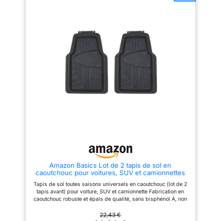
d'autres agents extérieurs. La
offrant une adhérence
surface antidérapante en
confortable au pied ; picots
caoutchouc assure une sécurité
caoutchoutés antidérapants sur
et une stabilité accrues lors de
l’envers afin de maintenir les
la conduite. Sa base ferme
tapis en place Personnalisable :
empêche tout mouvement des
coupez simplement le tapis
tapis, garantissant un
avec une paire de ciseaux afin
ajustement stable et ferme qui
de l’adapter à la taille de votre
assure le confort du conducteur
voiture ; facile à nettoyer et à
et des passagers. Cette
entretenir Dimensions du tapis
caractéristique est
avant : 71 x 49,5 cm ;
particulièrement importante lors
dimensions du tapis arrière : 49
de longs trajets ou dans des
x 36 cm
conditions de conduite
exigeantes. Grâce à leur
conception universelle, les tapis
Sorrento s'adaptent facilement à
la plupart des véhicules du
marché. Leurs dimensions de
68x45 cm pour les tapis avant
et de 48x38 cm pour les tapis
arrière offrent une couverture
Amazon Basics Lot de 2 tapis de sol en
optimale, protégeant les zones
caoutchouc pour voitures, SUV et camionnettes
les plus exposées du plancher
Toutes saisons Noir
de la voiture. De plus, leur taille
Tapis de sol toutes saisons universels en caoutchouc (lot de 2
est conçue pour assurer un
tapis avant) pour voiture, SUV et camionnette Fabrication en
ajustement parfait sans aucun
caoutchouc robuste et épais de qualité, sans bisphénol A, non
problème. Ces tapis sont non
toxique et sans odeurs ; modèle durable et résistant à la
seulement durables et
décoloration et aux conditions rudes (ne se fend pas et ne se
22,43 €
fonctionnels, mais aussi faciles