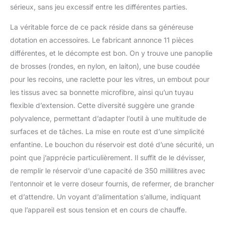
sérieux, sans jeu excessif entre les différentes parties.
pulvériser de la vapeur
en continu pendant 8 à
La véritable force de ce pack réside dans sa généreuse
10 minutes, pas besoin
dotation en accessoires. Le fabricant annonce 11 pièces
d'ajouter de l'eau au
milieu, une fois pour
différentes, et le décompte est bon. On y trouve une panoplie
enlever les taches
de brosses (rondes, en nylon, en laiton), une buse coudée
tenaces Sans produits
pour les recoins, une raclette pour les vitres, un embout pour
chimiques et sans
les tissus avec sa bonnette microfibre, ainsi qu’un tuyau
danger : cette injection
flexible d’extension. Cette diversité suggère une grande
de vapeur est 100 %
sans produits chimiques,
polyvalence, permettant d’adapter l’outil à une multitude de
sans fumée ni résidus
surfaces et de tâches. La mise en route est d’une simplicité
nocifs, vous n'avez qu'à
enfantine. Le bouchon du réservoir est doté d’une sécurité, un
injecter de l'eau, utilisez
point que j’apprécie particulièrement. Il suffit de le dévisser,
de la vapeur haute
température et haute
de remplir le réservoir d’une capacité de 350 millilitres avec
pression pour nettoyer et
l’entonnoir et le verre doseur fournis, de refermer, de brancher
enlever les taches
et d’attendre. Un voyant d’alimentation s’allume, indiquant
tenaces. Le nettoyeur
que l’appareil est sous tension et en cours de chauffe.
vapeur portatif est
équipé d'un verrou de