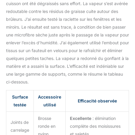
humanisé : le nettoyeur à
cuisson ont été dégraissés sans effort. La vapeur s’est avérée
vapeur profonde est
redoutable contre les résidus de graisse cuite autour des
combiné avec un cordon
brûleurs. J’ai ensuite testé la raclette sur les fenêtres et les
d'alimentation extra long
miroirs. Le résultat est sans trace, à condition de bien passer
de 3 m, ce qui le rend
facile à nettoyer chaque
une microfibre sèche juste après le passage de la vapeur pour
coin de votre maison
enlever l’excès d’humidité. J’ai également utilisé l’embout pour
sans avoir à changer de
tissus sur un fauteuil en velours pour le rafraîchir et éliminer
prise fréquemment.
quelques petites taches. La vapeur a redonné du gonflant à la
matière et a assaini la surface. L’efficacité est indéniable sur
une large gamme de supports, comme le résume le tableau
ci-dessous.
Surface
Accessoire
Efficacité observée
testée
utilisé
Brosse
Excellente
: élimination
Joints de
ronde en
complète des moisissures
carrelage
nylon
et saletés.