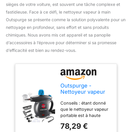
sièges de votre voiture, est souvent une tâche complexe et
fastidieuse. Face à ce défi, le nettoyeur vapeur à main
Outspurge se présente comme la solution polyvalente pour un
nettoyage en profondeur, sans effort et sans produits
chimiques. Nous avons mis cet appareil et sa panoplie
d’accessoires à l’épreuve pour déterminer si sa promesse
d’efficacité est bien au rendez-vous.
Outspurge -
Nettoyeur vapeur
portatif avec 11
Conseils : étant donné
accessoires, verrou
que le nettoyeur vapeur
de sécurité, cuiseur
portable est à haute
vapeur pour
température et à haute
nettoyer les sols,
78,29 €
pression, veuillez lire
les tissus