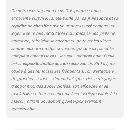
chaque fois peut
Ce nettoyeur vapeur à main Outspurge est une
pulvériser de la vapeur
en continu pendant 8 à
excellente surprise, j’ai été bluffé par sa
puissance et sa
10 minutes, pas besoin
rapidité de chauffe
pour un appareil aussi compact et
d'ajouter de l'eau au
léger. Il se révèle redoutable pour décaper les joints de
milieu, une fois pour
carrelage, rafraîchir un canapé ou nettoyer les vitres
enlever les taches
tenaces Sans produits
sans le moindre produit chimique, grâce à sa panoplie
chimiques et sans
complète d’accessoires. Son seul véritable point faible
danger : cette injection
est la
capacité limitée de son réservoir
de 350 ml, qui
de vapeur est 100 %
oblige à des remplissages fréquents si l’on s’attaque à
sans produits chimiques,
sans fumée ni résidus
de grandes surfaces. Cependant, pour des nettoyages
nocifs, vous n'avez qu'à
d’appoint ou des zones ciblées, son efficacité et sa
injecter de l'eau, utilisez
maniabilité en font un outil quasiment indispensable à la
de la vapeur haute
maison, offrant un rapport qualité-prix vraiment
température et haute
pression pour nettoyer et
remarquable.
enlever les taches
tenaces. Le nettoyeur
vapeur portatif est