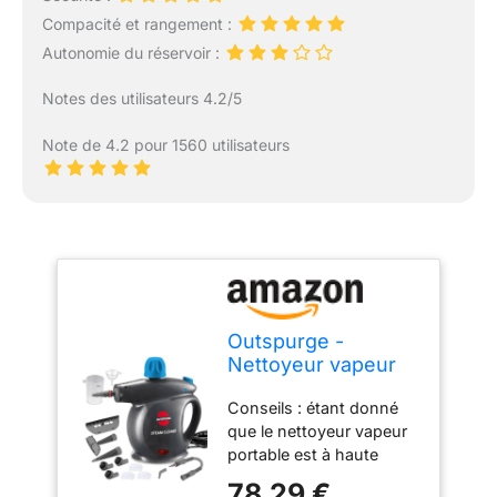
Compacité et rangement :
Autonomie du réservoir :
Notes des utilisateurs 4.2/5
Note de 4.2 pour 1560 utilisateurs
Outspurge -
Nettoyeur vapeur
portatif avec 11
Conseils : étant donné
accessoires, verrou
que le nettoyeur vapeur
de sécurité, cuiseur
portable est à haute
vapeur pour
température et à haute
nettoyer les sols,
78,29 €