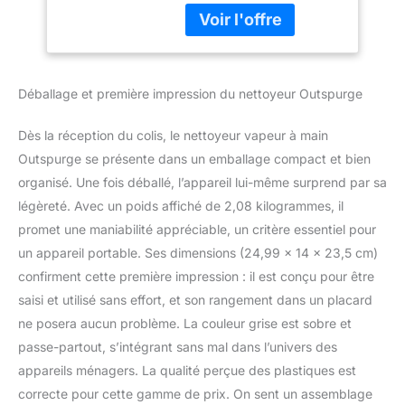
attentivement le manuel
d'ameublement, les
du produit avant
joints, les fenêtres,
utilisation. Débranchez,
les canapés et la
attendez 5 minutes et
voiture
dépressurisez avant de
Déballage et première impression du nettoyeur Outspurge
remplir. Grande capacité
et chauffage rapide
Dès la réception du colis, le nettoyeur vapeur à main
équipé d'une grande
capacité de stockage
Outspurge se présente dans un emballage compact et bien
d'eau de 350 ml, le
organisé. Une fois déballé, l’appareil lui-même surprend par sa
nettoyeur à vapeur peut
légèreté. Avec un poids affiché de 2,08 kilogrammes, il
remplir jusqu'à 250 ml
promet une maniabilité appréciable, un critère essentiel pour
d'eau. Avec un système
un appareil portable. Ses dimensions (24,99 x 14 x 23,5 cm)
de chauffage fermé
innovant, le nouveau
confirment cette première impression : il est conçu pour être
modèle met à niveau la
saisi et utilisé sans effort, et son rangement dans un placard
doublure de la chaudière,
ne posera aucun problème. La couleur grise est sobre et
et le nettoyeur peut
passe-partout, s’intégrant sans mal dans l’univers des
rapidement atteindre 105
°C. 3 à 5 minutes pour
appareils ménagers. La qualité perçue des plastiques est
un chauffage rapide,
correcte pour cette gamme de prix. On sent un assemblage
chaque fois peut