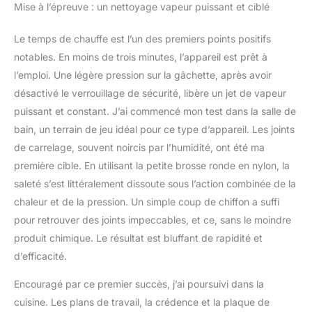
Mise à l’épreuve : un nettoyage vapeur puissant et ciblé
sécurité qui empêche
tout contact accidentel
Le temps de chauffe est l’un des premiers points positifs
avec les enfants.
Utilisation multi-scénario
notables. En moins de trois minutes, l’appareil est prêt à
: le cuiseur vapeur
l’emploi. Une légère pression sur la gâchette, après avoir
multifonction 11 en 1 est
désactivé le verrouillage de sécurité, libère un jet de vapeur
équipé de plusieurs
puissant et constant. J’ai commencé mon test dans la salle de
accessoires pour
répondre à vos différents
bain, un terrain de jeu idéal pour ce type d’appareil. Les joints
besoins quotidiens, qui
de carrelage, souvent noircis par l’humidité, ont été ma
peuvent être utilisés
première cible. En utilisant la petite brosse ronde en nylon, la
dans différents
saleté s’est littéralement dissoute sous l’action combinée de la
scénarios, par exemple,
cuisine, chambre, salon,
chaleur et de la pression. Un simple coup de chiffon a suffi
articles de peau de
pour retrouver des joints impeccables, et ce, sans le moindre
voiture, salle de bain,
produit chimique. Le résultat est bluffant de rapidité et
vêtements, etc. Qu'il
d’efficacité.
s'agisse de graisse
tenace ou de poussière
Encouragé par ce premier succès, j’ai poursuivi dans la
dans les fissures, il peut
cuisine. Les plans de travail, la crédence et la plaque de
être balayé. Design