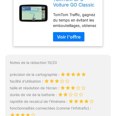
Voiture GO Classic
Lite (5 Pouces, Info
TomTom Traffic, gagnez
Trafic, Essai des
du temps en évitant les
Alertes de Zones
embouteillages, obtenez
de Danger, Cartes
des infos trafic en temps
EU, Mise à Jour
réel et arrivez à l'heure
Inclus Via WiFi,
grâce à des heures
Fixation Reversible
d'arrivée estimées
Intégrée)
fiables, étayées par des
données sur le trafic de
Notes de la rédaction 15/20
premier plan. Mises à
jour des cartes d'Europe
précision de la cartographie :
TomTom, obtenez les
dernières infos trafic
facilité d’utilisation :
grâce aux mises à jour
taille et résolution de l’écran :
mensuelles des cartes
durée de vie de la batterie :
pour éviter les mauvaises
rapidité de recalcul de l’itinéraire :
surprises. Naviguez
facilement en tenant
fonctionnalités connectées (comme l’infotrafic) :
compte des routes