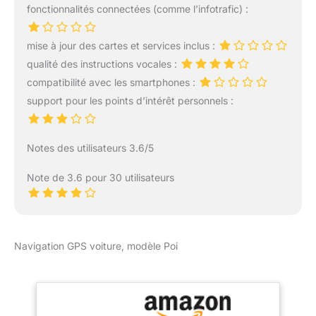
fonctionnalités connectées (comme l’infotrafic) :
(3) Prend en charge la
radio FM, mais FM ne
signifie pas radio FM,
mise à jour des cartes et services inclus :
juste pour transmettre le
qualité des instructions vocales :
son GPS à votre voiture
compatibilité avec les smartphones :
Paramètres
personnalisés : (1) Vous
support pour les points d’intérêt personnels :
pouvez personnaliser un
meilleur itinéraire en
fonction du poids, de la
Notes des utilisateurs 3.6/5
longueur, de la hauteur
et de la largeur de votre
Note de 3.6 pour 30 utilisateurs
véhicule, évitant ainsi les
routes avec des
restrictions de largeur ou
de hauteur ou de poids,
Navigation GPS voiture, modèle Poi
etc. (2) Prend en charge
7 types de véhicules :
voiture, camion, bus,
taxi, urgence, vélo,
piéton Mise à jour