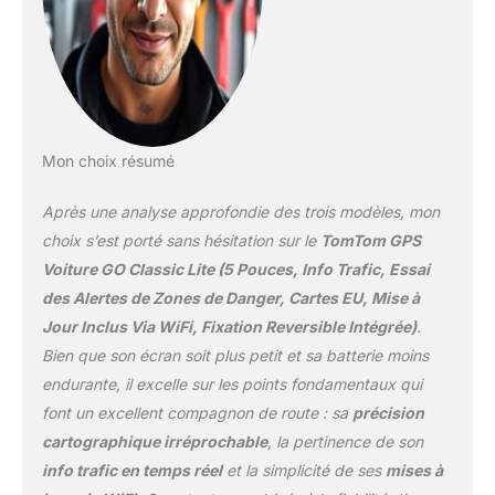
facilement en tenant
compte des routes
fermées et autres
désagréments. Écran
clair et réactif, profitez
d'un écran tactile
capacitif 5" pouces
Mon choix résumé
interactif, offrant une
résolution d'écran
Après une analyse approfondie des trois modèles, mon
supérieure à celle des
choix s’est porté sans hésitation sur le
TomTom GPS
générations
Voiture GO Classic Lite (5 Pouces, Info Trafic, Essai
précédentes. Ne
des Alertes de Zones de Danger, Cartes EU, Mise à
manquez jamais un
virage ou une alerte
Jour Inclus Via WiFi, Fixation Reversible Intégrée)
.
grâce à un écran clair et
Bien que son écran soit plus petit et sa batterie moins
lumineux. Alertes des
endurante, il excelle sur les points fondamentaux qui
zones de danger inclus
font un excellent compagnon de route : sa
précision
le premier mois,
respectez les limitations
cartographique irréprochable
, la pertinence de son
de vitesse grâce à des
info trafic en temps réel
et la simplicité de ses
mises à
notifications en direct et