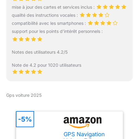
fermées et autres
mise à jour des cartes et services inclus :
désagréments. Écran
qualité des instructions vocales :
clair et réactif, profitez
d'un écran tactile
compatibilité avec les smartphones :
capacitif 5" pouces
support pour les points d’intérêt personnels :
interactif, offrant une
résolution d'écran
supérieure à celle des
Notes des utilisateurs 4.2/5
générations
précédentes. Ne
Note de 4.2 pour 1020 utilisateurs
manquez jamais un
virage ou une alerte
grâce à un écran clair et
lumineux. Alertes des
zones de danger inclus
Gps voiture 2025
le premier mois,
respectez les limitations
de vitesse grâce à des
-5%
notifications en direct et
voyager en toute
sécurité ; après le
GPS Navigation