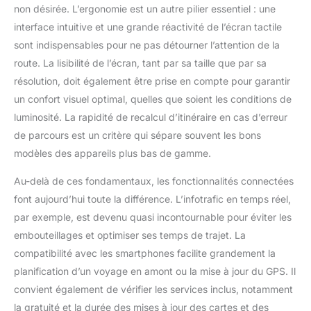
etc.
de route dangereuses et de
non désirée. L’ergonomie est un autre pilier essentiel : une
nombreux autres points
interface intuitive et une grande réactivité de l’écran tactile
d'information, [Garantie après-
vente] Remarque : notre
sont indispensables pour ne pas détourner l’attention de la
interface d'écran de navigation
est par défaut la version
route. La lisibilité de l’écran, tant par sa taille que par sa
anglaise, et vous devez
changer vous-même la langue
résolution, doit également être prise en compte pour garantir
requise après avoir reçu la
un confort visuel optimal, quelles que soient les conditions de
marchandise. Le manuel
d'accompagnement est
luminosité. La rapidité de recalcul d’itinéraire en cas d’erreur
également en anglais.Si vous
avez besoin du manuel dans la
de parcours est un critère qui sépare souvent les bons
langue nationale locale, vous
pouvez nous contacter via
modèles des appareils plus bas de gamme.
Amazon. Pour toute autre
question sur le produit,
Au-delà de ces fondamentaux, les fonctionnalités connectées
n'hésitez pas à contacter notre
service client, nous nous
font aujourd’hui toute la différence. L’infotrafic en temps réel,
engageons à rendre chaque
acheteur 100% satisfait
par exemple, est devenu quasi incontournable pour éviter les
embouteillages et optimiser ses temps de trajet. La
compatibilité avec les smartphones facilite grandement la
planification d’un voyage en amont ou la mise à jour du GPS. Il
convient également de vérifier les services inclus, notamment
la gratuité et la durée des mises à jour des cartes et des