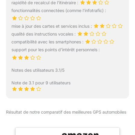
chargeur de voiture (3)
rapidité de recalcul de l’itinéraire :
un virage ou une
câble USB (4) support à
fonctionnalités connectées (comme l’infotrafic) :
intersection difficile, il
ventouse (5) support
vous indique exactement
dorsal (6) manuel
quelle voie emprunter
d’utilisation. (Les
mise à jour des cartes et services inclus :
afin que vous puissiez
questions fréquemment
qualité des instructions vocales :
rester sur le bon chemin.
posées et sont écrites
compatibilité avec les smartphones :
Fonction multimédia :
dans le manuel
navigateur GPS de
support pour les points d’intérêt personnels :
d’utilisation, veuillez les
voiture via POI, vous
lire attentivement avant
pouvez trouver des
ou pendant l’utilisation
stations-service, des
Notes des utilisateurs 3.1/5
de la navigation.) Si vous
restaurants, des gares,
avez besoin d’une aide
des aéroports et des
Note de 3.1 pour 9 utilisateurs
supplémentaire,
hôtels autour de vous. Il
n’hésitez pas à nous
prend en la fonction
contacter.
multimédia. Vous pouvez
profiter du film MP3
Résultat de notre comparatif des meilleures GPS automobiles
lorsque vous êtes fatigué
de conduire et que vous
souhaitez vous reposer.
Bon guide : Vous pouvez