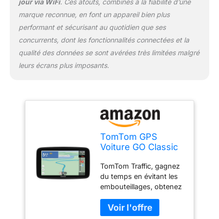
jour via WiFi
. Ces atouts, combinés à la fiabilité d’une
voyager en toute
marque reconnue, en font un appareil bien plus
sécurité ; après le
premier mois, abonnez-
performant et sécurisant au quotidien que ses
vous pour continuer à
concurrents, dont les fonctionnalités connectées et la
recevoir les alertes.
qualité des données se sont avérées très limitées malgré
Mises à jour via Wi-Fi,
leurs écrans plus imposants.
aucun ordinateur
nécessaire; installez des
mises à jour
cartographiques et
logicielles directement
depuis votre GPS
TomTom GO Classic Lite
TomTom GPS
grâce à la connectivité
Voiture GO Classic
Wi-Fi intégrée. Contenu
Lite (5 Pouces, Info
du coffret, GPS, câble
TomTom Traffic, gagnez
Trafic, Essai des
USB-C, Fixation
du temps en évitant les
Alertes de Zones
réversible intégrée
embouteillages, obtenez
de Danger, Cartes
Manuel d’installation, ne
des infos trafic en temps
EU, Mise à Jour
comprend pas de
réel et arrivez à l'heure
Inclus Via WiFi,
chargeur de voiture
grâce à des heures
Fixation Reversible