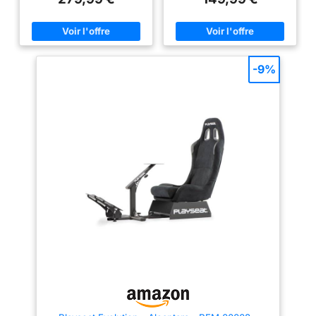
de l'utilisateur. Vous pouvez
ronds robustes de 25 mm et
également régler la hauteur des
d'une base pliable peu
pédales, la direction du levier
encombrante (dimensions
de vitesse et la profondeur du
repliées : 130 x 36 cm), ce
siège pour une expérience des
siège allie solidité et praticité.
plus confortables ! 【SIÈGE
✅ Avec un support pour volant
AVEC HAUT-PARLEURS】: Le
offrant une rotation jusqu'à 90°,
-9%
nouveau siège amélioré avec
une assiser ajustable à 3
effet stéréo 3D vous permet de
niveaux, et une barre
vous immerger dans l'image
stabilisatrice latérale, chaque
sans avoir besoin de porter des
détail est pensé pour maximiser
écouteurs. 【COMPATIBILITÉ】
le confort. ✅ Mesurant 107 cm
: Ce support de volant universel
en hauteur totale, avec une
est compatible avec la plupart
capacité de support jusqu'à 180
des supports de volant, de
kg, ce siège est l'accessoire
pédales et de leviers de vitesse
parfait pour les passionnés de
disponibles sur le marché. Ses
simulation automobile. ✅
trous de conception précise
Transformez votre espace de
s’adaptent à différents types de
jeu avec ce siège de simulateur,
leviers de vitesse. 【SÉCURITÉ
synonyme de qualité et de
ET STABILITÉ】 : Le siège est
performances exceptionnelles.
fabriqué en cuir de haute
qualité, et l'arrière du siège est
doté d'une couche de coutures
infroissables, de sorte qu'il ne
se déforme pas même si vous
restez assis pendant
longtemps. Il y a des poches de
rangement sur le côté du siège,
ce qui vous permet de ranger