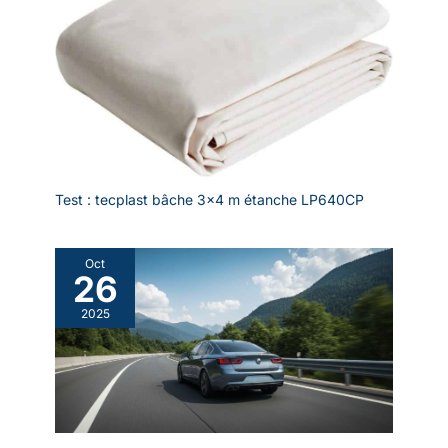
Test : tecplast bâche 3×4 m étanche LP640CP
Oct
26
2025