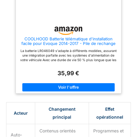
[Scénario d'utilisation] Conçu
ainsi la sécurité et la fiabilité
pour les conducteurs restaurant
Idéale pour les déplacements
les fonctions connectées du
domicile-travail et les aventures
véhicule lors utilisation
rurales, cette batterie maintient
quotidienne.Le format Plug and
une alimentation électrique
Play prend en charge le
stable à des températures
remplacement, installation
extrêmes Fournit une
professionnelle recommandée.
alimentation de secours fiable
COOLHOOD Batterie télématique d'installation
pour les longs trajets, le
facile pour Evoque 2014-2017 - Pile de rechange
fonctionnement de tous les
LR046049 LR112188
systèmes électriques pour une
La batterie LR046049 s'adapte à différents modèles, assurant
sécurité et un confort de
une intégration parfaite avec les systèmes d'alimentation de
conduite améliorés
votre véhicule Avec une durée de vie 50 % plus longue que les
batteries traditionnelles. Chaque unité est soumise à des tests
rigoureux pour répondre aux normes automobiles
35,99 €
internationales, assurant et fiabilité Idéale pour les trajets
quotidiens et les aventures rurales, cette batterie maintient une
alimentation stable à des températures extrêmes. Fournit une
alimentation de secours fiable pour les longs trajets, gardant
tous les systèmes électriques fonctionnant en douceur pour
une conduite et un confort améliorés Avec une capacité de 80
Ah, cette batterie fournit plus de 5 heures de puissance
continue lorsque le moteur est éteint. Sa technologie de charge
Changement
Effet
efficace réduit le temps de charge à seulement 3 à 5 heures,
Acteur
offrant plus de commodité pour un usage quotidien Fabriqué
principal
opérationnel
avec un boîtier en polymère qui offre une excellente résistance
aux chocs et étanche. Caractéristiques : bornes spécialement
conçues pour une installation facile, remplaçant tout
Contenus orientés
Programmes et
propriétaire de véhicule
Auto-