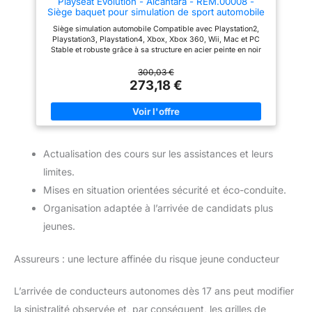
Playseat Evolution - Alcantara - REM.00008 -
vos objets. Il peut supporter
Siège baquet pour simulation de sport automobile
jusqu'à 400lbs pour assurer
compatible avec la plupart des volants et pédaliers
votre sécurité. 【FACILE À
Siège simulation automobile Compatible avec Playstation2,
du marché
ASSEMBLER ET À RANGER】:
Playstation3, Playstation4, Xbox, Xbox 360, Wii, Mac et PC
Le simulateur de conduite est
Stable et robuste grâce à sa structure en acier peinte en noir
facile à assembler et peut
Siège gaming seul sans le volant sans les pédales
également être facilement plié
300,03 €
ou démonté selon les besoins. Il
273,18 €
est donc facile à ranger ou à
transporter lorsqu'il n'est pas
utilisé.Les produits sont
envoyés en deux colis.
Actualisation des cours sur les assistances et leurs
limites.
Mises en situation orientées sécurité et éco-conduite.
Organisation adaptée à l’arrivée de candidats plus
jeunes.
Assureurs : une lecture affinée du risque jeune conducteur
L’arrivée de conducteurs autonomes dès 17 ans peut modifier
la sinistralité observée et, par conséquent, les grilles de