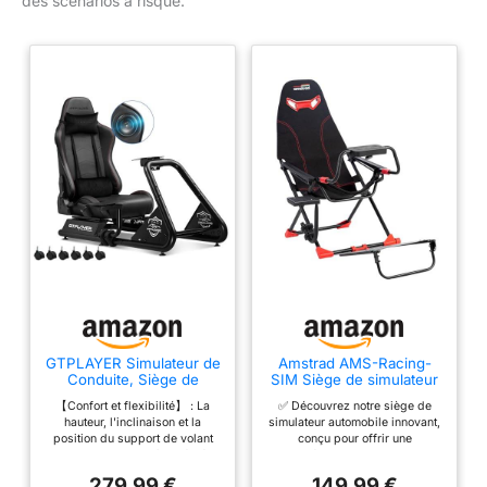
des scénarios à risque.
GTPLAYER Simulateur de
Amstrad AMS-Racing-
Conduite, Siège de
SIM Siège de simulateur
Simulation pour PC avec
Auto avec Support pour
【Confort et flexibilité】 : La
✅ Découvrez notre siège de
Haut-Parleurs, Support
Volant & Levier de
hauteur, l'inclinaison et la
simulateur automobile innovant,
pour Volant et Pédalier
Vitesse - 3 Niveaux de
position du support de volant
conçu pour offrir une
réglage Hauteur
GTPLAYER peuvent être réglées
expérience de conduite
pour un positionnement optimal
immersive. Construit en tubes
279,99 €
149,99 €