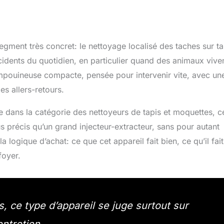
ment très concret: le nettoyage localisé des taches sur ta
cidents du quotidien, en particulier quand des animaux vive
hampouineuse compacte, pensée pour intervenir vite, avec un
es allers-retours.
 dans la catégorie des nettoyeurs de tapis et moquettes, c
lus précis qu’un grand injecteur-extracteur, sans pour autant
 logique d’achat: ce que cet appareil fait bien, ce qu’il fait
foyer.
s, ce type d’appareil se juge surtout sur