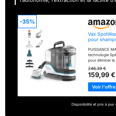
l’autonomie, l’extraction et la facilité d’
-35%
Vax SpotWas
pour shampo
technologie 
PUISSANCE MA
canapés, les
technologie Spi
pour éliminer la
tapis, les moqu
246,39 €
encore CONÇU
159,99 €
un puissant net
les taches, les 
et des zones t
taches Vax Spo
extra-large ave
les interstices,
Disponibilité et prix à jou
de lavage de t
d'auto-nettoyag