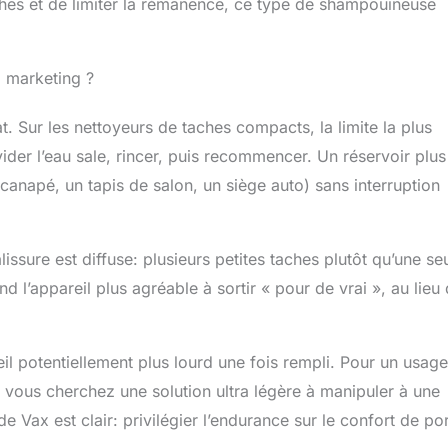
aîches et de limiter la rémanence, ce type de shampouineuse
l marketing ?
. Sur les nettoyeurs de taches compacts, la limite la plus
vider l’eau sale, rincer, puis recommencer. Un réservoir plus
canapé, un tapis de salon, un siège auto) sans interruption
issure est diffuse: plusieurs petites taches plutôt qu’une se
 l’appareil plus agréable à sortir « pour de vrai », au lieu 
il potentiellement plus lourd une fois rempli. Pour un usage
 vous cherchez une solution ultra légère à manipuler à une
de Vax est clair: privilégier l’endurance sur le confort de po