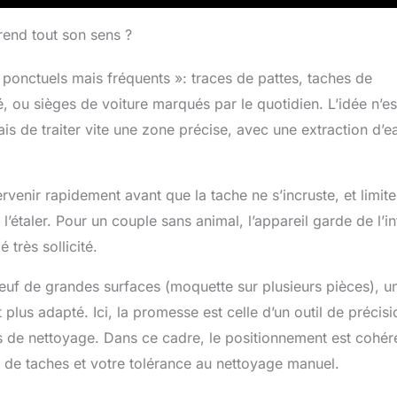
yau, ce qui permet de garder votre machine fraîche, hygiénique
 prochaine utilisation
rend tout son sens ?
onctuels mais fréquents »: traces de pattes, taches de
é, ou sièges de voiture marqués par le quotidien. L’idée n’es
 de traiter vite une zone précise, avec une extraction d’e
venir rapidement avant que la tache ne s’incruste, et limite
l’étaler. Pour un couple sans animal, l’appareil garde de l’in
 très sollicité.
neuf de grandes surfaces (moquette sur plusieurs pièces), u
plus adapté. Ici, la promesse est celle d’un outil de précisi
s de nettoyage. Dans ce cadre, le positionnement est cohér
ce de taches et votre tolérance au nettoyage manuel.