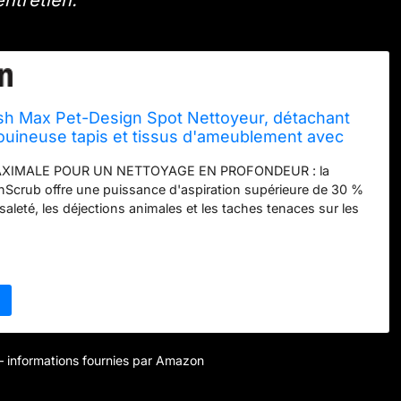
entretien.
h Max Pet-Design Spot Nettoyeur, détachant
uineuse tapis et tissus d'ameublement avec
SpinScrub, réservoir XL pour les animaux, les
XIMALE POUR UN NETTOYAGE EN PROFONDEUR : la
 sols durs
nScrub offre une puissance d'aspiration supérieure de 30 %
 saleté, les déjections animales et les taches tenaces sur les
ettes, les tissus d'ameublement et bien d'autres choses
 POUR LES ANIMAUX ET LES NETTOYAGES QUOTIDIENS :
toyeur de tapis Vax pour les foyers avec animaux, qui élimine
odeurs et la saleté des canapés, des escaliers, des sols durs
rès fréquentées KIT D'OUTILLAGE COMPLET : ce nettoyeur de
tWash comprend un outil manuel SpinScrub, un outil 2-en-1
c des accessoires polyvalents et pour sols durs, un outil pour
 un outil pour le nettoyage des saletés et 500 ml de solution
r – informations fournies par Amazon
aches FRAIS APRÈS CHAQUE UTILISATION : la fonction
e et la solution de nettoyage pour tapis de 500 ml incluse