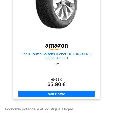
la taille du pneu installé sur le
véhicule. La taille la plus petite
possible est toujours indiquée
sur le document
d'immatriculation du véhicule.
Pneu Toutes Saisons Kleber QUADRAXER 3
185/65 R15 88T
Tire
69,65 €
65,90 €
Économie potentielle et logistique allégée