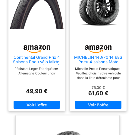
Continental Grand Prix 4
MICHELIN 140/70 14 68S
Saisons Pneu vélo Mixte,
Pneu 4 saisons Moto
Noir, 700x25C (25-622)
Résistant Leger Fabriqué en:-
Michelin Pneus Pneumatiques:
Allemagne Couleur : noir
Veuillez choisir votre véhicule
dans la liste déroulante pour
vérifier sa compatibilité avec le
produit.
75,00 €
49,90 €
61,60 €