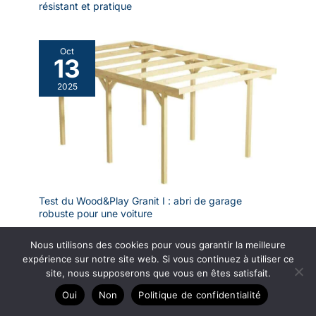
résistant et pratique
Oct
13
2025
Test du Wood&Play Granit I : abri de garage
robuste pour une voiture
Nous utilisons des cookies pour vous garantir la meilleure
Oct
expérience sur notre site web. Si vous continuez à utiliser ce
13
site, nous supposerons que vous en êtes satisfait.
2025
Oui
Non
Politique de confidentialité