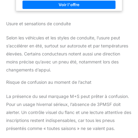
- r; Saison - gan; Indice de charge - 87; Indice de vitesse - H;
Efficacité énergétique - C Vérification rapide de la
compatibilité en un seul jour ouvrable : vous n'êtes pas sûr que
la pièce automobile soit compatible ? Il vous suffit de nous
envoyer le numéro d'identification de votre véhicule (numéro
Usure et sensations de conduite
VIN). Notre équipe d'experts verificera la compatibilité et vous
donnera une réponse dans un délai d'un jour ouvrable! Vérifiez
l'ajustement : Veuillez vérifier que cette pièce de rechange est
Selon les véhicules et les styles de conduite, l’usure peut
compatible avec votre véhicule à l'aide des données de votre
véhicule et noter toute restriction/critère existant.
s’accélérer en été, surtout sur autoroute et par températures
élevées. Certains conducteurs notent aussi une direction
moins précise qu’avec un pneu été, notamment lors des
changements d’appui.
Risque de confusion au moment de l’achat
La présence du seul marquage M+S peut prêter à confusion.
Pour un usage hivernal sérieux, l’absence de 3PMSF doit
alerter. Un contrôle visuel du flanc et une lecture attentive des
inscriptions restent indispensables, car tous les pneus
présentés comme « toutes saisons » ne se valent pas.