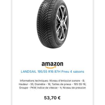
LANDSAIL 195/55 R16 87H Pneu 4 saisons
Informations techniques: Niveau d'émission sonore - B;
Hauteur - 55; Diamètre - 16; Tailles de pneus - 195-55-16;
Groupe - PKW; Indice de vitesse - h; Niveau de pression
acoustique [dB] - 72; Adhérence sur sol mouillé - B; Largeur -
195; Type - R; Dimensions du pneu - 16; Indice de charge - 87;
53,70 €
Adhérence sur la neige - 1; Largeur de pneu - 195; Type - pkw;
Saison - GAN; EPREL-id - 1664574; Section du pneu - 55; Type