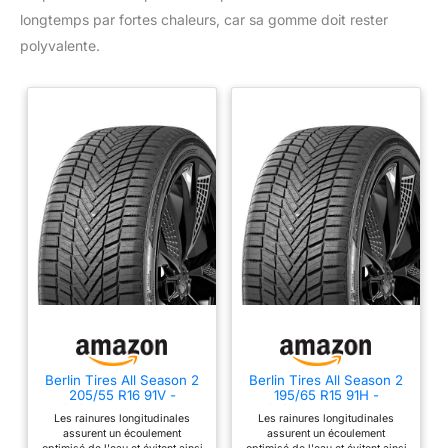
longtemps par fortes chaleurs, car sa gomme doit rester
polyvalente.
Berlin Tires All Season 2
Berlin Tires All Season 2
205/55 R16 91V -
195/65 R15 91H -
C/C/71dB Pneu toutes
C/C/71dB Pneu toutes
Les rainures longitudinales
Les rainures longitudinales
saisons (voiture)
saisons (voiture)
assurent un écoulement
assurent un écoulement