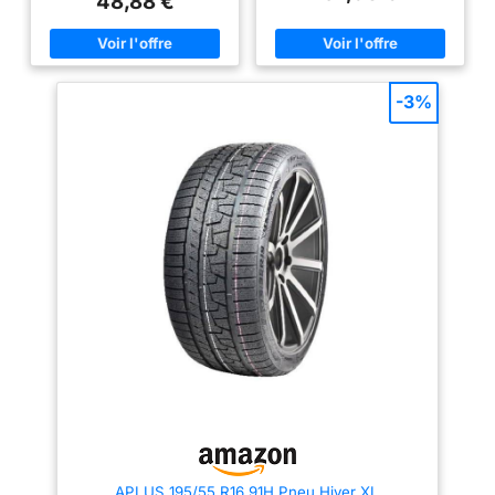
48,88 €
de charge - 98; Groupe - PKW;
Type - pkw; Saison - Wi;
Protection jante - Felgenschutz;
Adhérence sur sol mouillé - C;
Largeur de pneu - 215; Saison -
wi; Tailles de pneus - 215-55-
-3%
17; Type - r; Indice de charge -
98; Efficacité énergétique - C;
Niveau de pression acoustique
[dB] - 72; Adhérence sur la
neige - 1; EPREL-id - 580869;
Niveau d'émission sonore - B;
Pneu Renforcé - XL; M+S - Oui
Vérification rapide de la
compatibilité en un seul jour
ouvrable : vous n'êtes pas sûr
que la pièce automobile soit
compatible ? Il vous suffit de
nous envoyer le numéro
d'identification de votre
véhicule (numéro VIN). Notre
équipe d'experts verificera la
compatibilité et vous donnera
une réponse dans un délai d'un
jour ouvrable! Vérifiez
l'ajustement : Veuillez vérifier
que cette pièce de rechange est
compatible avec votre véhicule
à l'aide des données de votre
APLUS 195/55 R16 91H Pneu Hiver XL
véhicule et noter toute