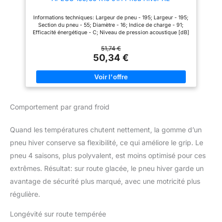
restriction/critère existant.
Informations techniques: Largeur de pneu - 195; Largeur - 195;
Section du pneu - 55; Diamètre - 16; Indice de charge - 91;
Efficacité énergétique - C; Niveau de pression acoustique [dB]
- 72; Niveau d'émission sonore - B; Saison - Wi; Saison - wi;
Hauteur - 55; Type - R; Indice de charge - 91; Type - pkw;
51,74 €
EPREL-id - 1293091; Tailles de pneus - 195-55-16; Adhérence
50,34 €
sur sol mouillé - C; Dimensions du pneu - 16; Indice de vitesse
- h; Indice de vitesse - H; Groupe - PKW; Type - r; Adhérence
sur la neige - 1; Pneu Renforcé - XL; M+S - Oui Vérification
rapide de la compatibilité en un seul jour ouvrable : vous n'êtes
pas sûr que la pièce automobile soit compatible ? Il vous suffit
de nous envoyer le numéro d'identification de votre véhicule
Comportement par grand froid
(numéro VIN). Notre équipe d'experts verificera la
compatibilité et vous donnera une réponse dans un délai d'un
jour ouvrable! Vérifiez l'ajustement : Veuillez vérifier que cette
Quand les températures chutent nettement, la gomme d’un
pièce de rechange est compatible avec votre véhicule à l'aide
des données de votre véhicule et noter toute restriction/critère
pneu hiver conserve sa flexibilité, ce qui améliore le grip. Le
existant.
pneu 4 saisons, plus polyvalent, est moins optimisé pour ces
extrêmes. Résultat: sur route glacée, le pneu hiver garde un
avantage de sécurité plus marqué, avec une motricité plus
régulière.
Longévité sur route tempérée