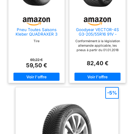
Pneu Toutes Saisons
Goodyear VECTOR-4S
Kleber QUADRAXER 3
G3-205/55R16 91V -
205/55 R16 91H
Pneu toutes saisons
Tire
Conformément à la législation
allemande applicable, les
pneus à partir du 01.01.2018
sont reconnus comme
équipements d'hiver s'ils
69,22 €
82,40 €
portent le symbole du flocon de
59,50 €
neige (3PMSF). Ce pneu toutes
saisons Goodyear est marqué
de flocons de neige afin qu'il
puisse également être conduit
en hiver. Meilleure adhérence
dans la neige Distance de
-5%
freinage plus courte et meilleure
maniabilité sur sol sec
Résistance auditive à
l'aquaplaning pendant toute la
durée de vie REMARQUE- La
taille du pneu indiquée sur le
document d'immatriculation du
véhicule ne doit pas
nécessairement correspondre à