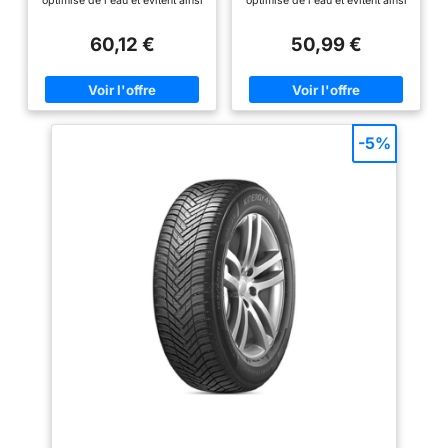
optimisé de l'eau et évitent ainsi
optimisé de l'eau et évitent ainsi
l'aquaplaning. Les fines fentes
l'aquaplaning. Les fines fentes
des lamelles, situées dans la
des lamelles, situées dans la
60,12 €
50,99 €
bande de roulement du pneu,
bande de roulement du pneu,
assurent une meilleure
assurent une meilleure
adhérence sur la neige.
adhérence sur la neige.
Excellente tenue de route sur sol
Excellente tenue de route sur sol
sec comme sur sol mouillé avec
sec comme sur sol mouillé avec
des distances de freinage
des distances de freinage
réduites. Symbole du flocon de
réduites. Symbole du flocon de
-5%
neige M+S Un produit
neige M+S Un produit
d'excellente qualité grâce à une
d'excellente qualité grâce à une
technologie de production de
technologie de production de
pointe.
pointe.