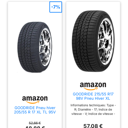
-7%
GOODRIDE 215/55 R17
98V Pneu Hiver XL
Informations techniques: Type -
GOODRIDE Pneu hiver
R; Diamètre - 17; Indice de
205/55 R 17 XL TL 95V
vitesse - V; Indice de vitesse -
ZUPERSNOW Z-507 BSW
v; Largeur - 215; Section du
M+S 3PMSF
pneu - 55; Hauteur - 55;
52,66 €
57,08 €
Dimensions du pneu - 17; Indice