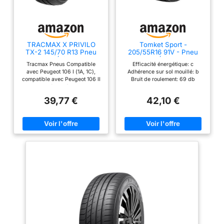
TRACMAX X PRIVILO
Tomket Sport -
TX-2 145/70 R13 Pneu
205/55R16 91V - Pneu
Été
Été
Tracmax Pneus Compatible
Efficacité énergétique: c
avec Peugeot 106 I (1A, 1C),
Adhérence sur sol mouillé: b
compatible avec Peugeot 106 II
Bruit de roulement: 69 db
Hatchback (1A, 1C), compatible
avec Chevrolet Matiz (M200,
39,77 €
42,10 €
M250), compatible RENAULT
SUPER 5 (B/C40), compatible
RENAULT TWINGO I (C06),
compatible avec Fiat Panda
Hatchback (141), compatible
avec Fiat Seicento 600.
Hatchback (187), compatible
avec Renault Clio I (B/C57,
5/357) Choisissez votre
véhicule dans le sélecteur pour
vérifier sa compatibilité avec le
produit.