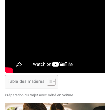
Table des matières
Préparation du trajet avec bébé en voiture