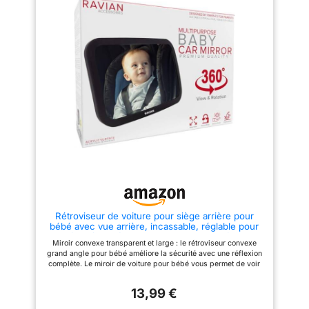
Vinabo mesure 25 cm x 17 cm,
n'importe quel angle grâce à la
extra large pour des reflets
fonction de rotation à 360°. Que
cristallins, vous permettant de
vous conduisiez une voiture ou
voir clairement votre nouveau-
que vous vous arrêtiez, vous
né pendant la conduite.
aurez toujours une vue parfaite
Regardez votre enfant conduire
sur votre bébé, en vous
en toute sécurité dans le siège
assurant que vous êtes toujours
auto pour bébé, un must pour
au courant de sa sécurité Un
les nouveaux parents [Angle
objectif grand angle de 150°
réglable] - Grâce à la rotation à
pour une couverture maximale
360°, la direction du miroir pour
un objectif grand angle de 150°
bébé peut être facilement
élimine les angles morts pour
ajustée en fonction de vos
une couverture complète de
besoins et de ceux de votre
votre siège bébé. Qu'il y ait un
enfant, adapté à tous les
ou plusieurs enfants sur le
appuie-tête de voiture.
siège arrière, vous pouvez
[Installation rapide et facile] - 3
toujours les regarder sans
réglages vous permettent de
tourner la tête Image HD 1080P
fixer le rétroviseur de voiture et
claire comme du cristal pour
de le mettre en place pour
une visibilité de jour comme de
Rétroviseur de voiture pour siège arrière pour
l'empêcher de bouger pendant
nuit Surveillez votre bébé avec
bébé avec vue arrière, incassable, réglable pour
le voyage, et la bandoulière
une résolution 1080P
voir face à l'arrière pour nourrissons, enfants et
réglable est facile à installer et
époustouflante, offrant des
Miroir convexe transparent et large : le rétroviseur convexe
animaux domestiques
à retirer. Ce miroir de poussette
images claires comme du
grand angle pour bébé améliore la sécurité avec une réflexion
est facile à assembler une fois
cristal, de jour comme de nuit.
complète. Le miroir de voiture pour bébé vous permet de voir
assemblé. Fixez-le simplement
La vision nocturne automatique
les nourrissons pendant que vous conduisez et votre tout-petit
à l'appui-tête de votre voiture,
garantit une visibilité claire
est sur le siège auto orienté vers l'arrière. Il vous aidera à
retirez le film protecteur et vous
même dans des conditions de
13,99 €
conduire sans aucune crainte. Réglage flexible à 360 degrés :
êtes prêt à partir. Les
faible luminosité, offrant une
grâce à la flexibilité de l'articulation à rotule, vous pouvez