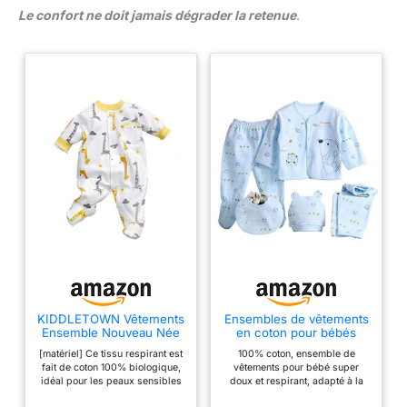
service client vous aidera et nous vous offrons un
Le confort ne doit jamais dégrader la retenue
.
remboursement complet ou un remplacement gratuit, selon ce
que vous préférez.
KIDDLETOWN Vêtements
Ensembles de vêtements
Ensemble Nouveau Née
en coton pour bébés
Bébé Garçon Fille, Bébé
garçons et filles
[matériel] Ce tissu respirant est
100% coton, ensemble de
Pyjama Garçon recouvre
nouveau-nés de 0 à 3
fait de coton 100% biologique,
vêtements pour bébé super
les pieds, coton à
mois, comprenant des
idéal pour les peaux sensibles
doux et respirant, adapté à la
manches longues Body
hauts, un chapeau, un
et ne contient pas de
peau du nouveau-né, très
Combinaison, Tenue de
pantalon et une tenue