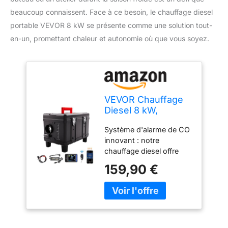
beaucoup connaissent. Face à ce besoin, le chauffage diesel
portable VEVOR 8 kW se présente comme une solution tout-
en-un, promettant chaleur et autonomie où que vous soyez.
VEVOR Chauffage
Diesel 8 kW,
Réchauffeur d'Air
Système d'alarme de CO
Diesel Tout-en-Un
innovant : notre
12/24/220 V,
chauffage diesel offre
Contrôle par App
une sécurité renforcée
Bluetooth,
159,90 €
grâce à une alarme de
Télécommande et
CO intégrée qui surveille
Écran d'Affichage,
en permanence les
Alarme CO,
niveaux de CO, émettant
Portable, pour
des alertes ou s'arrêtant
Voiture Bateau
automatiquement si
Camping-car