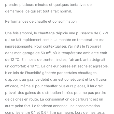
voiture diesel est équipé
prendre plusieurs minutes et quelques tentatives de
de 3 méthodes de
démarrage, ce qui est tout à fait normal.
contrôle : application
Bluetooth,
Performances de chauffe et consommation
télécommande et
panneau d'affichage.
Une fois amorcé, le chauffage déploie une puissance de 8 kW
Vous pouvez contrôler et
qui se fait rapidement sentir. La montée en température est
surveiller votre chauffage
impressionnante. Pour contextualiser, j’ai installé l’appareil
directement depuis votre
smartphone. Ajustez les
dans mon garage de 50 m², où la température ambiante était
paramètres de
de 12 °C. En moins de trente minutes, l’air ambiant atteignait
température sans effort
un confortable 19 °C. La chaleur pulsée est sèche et agréable,
pour une expérience de
bien loin de l’humidité générée par certains chauffages
chauffage intuitive et
pratique.
d’appoint au gaz. Le débit d’air est conséquent et la diffusion
efficace, même si pour chauffer plusieurs pièces, il faudrait
prévoir des gaines de distribution isolées pour ne pas perdre
de calories en route. La consommation de carburant est un
autre point fort. Le fabricant annonce une consommation
comprise entre 0,1 et 0,64 litre par heure. Lors de mes tests,