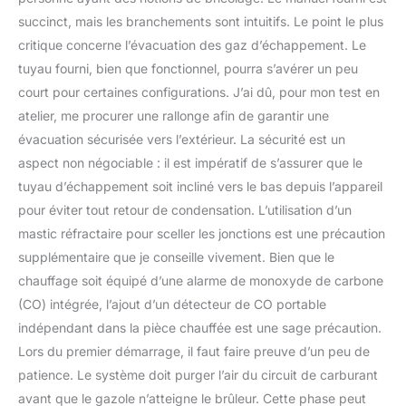
chauffage rapide dans
des conditions froides,
succinct, mais les branchements sont intuitifs. Le point le plus
en ne consommant
critique concerne l’évacuation des gaz d’échappement. Le
qu'un gallon de diesel
tuyau fourni, bien que fonctionnel, pourra s’avérer un peu
par nuit pour maintenir la
court pour certaines configurations. J’ai dû, pour mon test en
chaleur sur une grande
atelier, me procurer une rallonge afin de garantir une
surface. Fonctionnement
silencieux : ce chauffage
évacuation sécurisée vers l’extérieur. La sécurité est un
diesel de 8 kW est conçu
aspect non négociable : il est impératif de s’assurer que le
avec un silencieux et une
tuyau d’échappement soit incliné vers le bas depuis l’appareil
pompe à carburant de
pour éviter tout retour de condensation. L’utilisation d’un
qualité supérieure pour
minimiser le bruit,
mastic réfractaire pour sceller les jonctions est une précaution
fonctionnant à ≤ 75 dB.
supplémentaire que je conseille vivement. Bien que le
Profitez d'un sommeil
chauffage soit équipé d’une alarme de monoxyde de carbone
chaud et ininterrompu
(CO) intégrée, l’ajout d’un détecteur de CO portable
pendant les séjours en
camping-car ou en
indépendant dans la pièce chauffée est une sage précaution.
camping en plein air, à
Lors du premier démarrage, il faut faire preuve d’un peu de
l'abri du froid. Options de
patience. Le système doit purger l’air du circuit de carburant
contrôle intelligentes :
avant que le gazole n’atteigne le brûleur. Cette phase peut
notre chauffage de