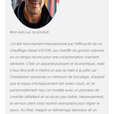
surchauffe, assurant
ainsi une tranquillité
d'esprit lors d'une
utilisation prolongée.
Large compatibilité (DC
12-24 V) : le réchauffeur
Mon avis sur ce produit
d'air diesel est livré avec
deux options de câblage
J’ai été franchement impressionné par l’efficacité de ce
(adaptateur 220V et DC
12 V), ce qui le rend prêt
chauffage diesel VEVOR, qui chauffe de grands volumes
à l'emploi pour une
en un temps record pour une consommation vraiment
utilisation polyvalente. Il
dérisoire. C’est un appareil puissant et économique, mais
convient aux prises de
il faut être prêt à mettre un peu la main à la pâte car
courant, aux batteries de
véhicules DC 12/24 V ou
l’installation demande un minimum de bricolage, d’autant
aux centrales électriques
que le tuyau d’échappement est assez court, et j’ai
extérieures, fournissant
personnellement reçu un modèle avec un panneau de
de la chaleur dans les
contrôle défaillant et un écran peu lisible. Heureusement,
voitures, les camping-
cars, les camions, les
le service client s’est montré exemplaire pour régler le
tracteurs, les garages,
souci. Au final, malgré un démarrage laborieux et un
les cabanes et même