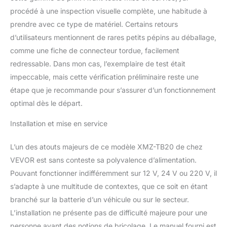
convient aux prises de
procédé à une inspection visuelle complète, une habitude à
courant, aux batteries de
prendre avec ce type de matériel. Certains retours
véhicules DC 12/24 V ou
aux centrales électriques
d’utilisateurs mentionnent de rares petits pépins au déballage,
extérieures, fournissant
comme une fiche de connecteur tordue, facilement
de la chaleur dans les
redressable. Dans mon cas, l’exemplaire de test était
voitures, les camping-
impeccable, mais cette vérification préliminaire reste une
cars, les camions, les
tracteurs, les garages,
étape que je recommande pour s’assurer d’un fonctionnement
les cabanes et même
optimal dès le départ.
pendant le camping en
plein air. 8 kW 0,18-0,4
Installation et mise en service
l/h Consommation :
Puissance : 8 kW ;
L’un des atouts majeurs de ce modèle XMZ-TB20 de chez
Efficacité de combustion
VEVOR est sans conteste sa polyvalence d’alimentation.
: ≥ 96 %. Notre
Pouvant fonctionner indifféremment sur 12 V, 24 V ou 220 V, il
chauffage diesel portable
est composé d'un corps
s’adapte à une multitude de contextes, que ce soit en étant
en fonte d'aluminium et
branché sur la batterie d’un véhicule ou sur le secteur.
d'un allumeur en
L’installation ne présente pas de difficulté majeure pour une
céramique. Il fournit un
personne ayant des notions de bricolage. Le manuel fourni est