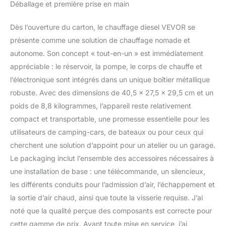
Déballage et première prise en main
nécessaire. Les
améliorations
Dès l’ouverture du carton, le chauffage diesel VEVOR se
supplémentaires
comprennent un
présente comme une solution de chauffage nomade et
bouchon de réservoir de
autonome. Son concept « tout-en-un » est immédiatement
carburant étanche, un
appréciable : le réservoir, la pompe, le corps de chauffe et
indicateur de niveau de
l’électronique sont intégrés dans un unique boîtier métallique
carburant et une
robuste. Avec des dimensions de 40,5 x 27,5 x 29,5 cm et un
protection contre la
surchauffe, assurant
poids de 8,8 kilogrammes, l’appareil reste relativement
ainsi une tranquillité
compact et transportable, une promesse essentielle pour les
d'esprit lors d'une
utilisateurs de camping-cars, de bateaux ou pour ceux qui
utilisation prolongée.
cherchent une solution d’appoint pour un atelier ou un garage.
Large compatibilité (DC
12-24 V) : le réchauffeur
Le packaging inclut l’ensemble des accessoires nécessaires à
d'air diesel est livré avec
une installation de base : une télécommande, un silencieux,
deux options de câblage
les différents conduits pour l’admission d’air, l’échappement et
(adaptateur 220V et DC
la sortie d’air chaud, ainsi que toute la visserie requise. J’ai
12 V), ce qui le rend prêt
à l'emploi pour une
noté que la qualité perçue des composants est correcte pour
utilisation polyvalente. Il
cette gamme de prix. Avant toute mise en service, j’ai