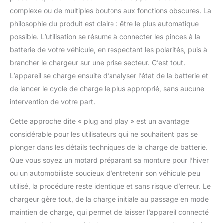
compatible ? Il vous
complexe ou de multiples boutons aux fonctions obscures. La
suffit de nous envoyer
philosophie du produit est claire : être le plus automatique
le numéro
possible. L’utilisation se résume à connecter les pinces à la
d'identification de votre
batterie de votre véhicule, en respectant les polarités, puis à
véhicule (numéro VIN).
Notre équipe d'experts
brancher le chargeur sur une prise secteur. C’est tout.
verificera la
L’appareil se charge ensuite d’analyser l’état de la batterie et
compatibilité et vous
de lancer le cycle de charge le plus approprié, sans aucune
donnera une réponse
intervention de votre part.
dans un délai d'un jour
ouvrable! Vérifiez
Cette approche dite « plug and play » est un avantage
l'ajustement : Veuillez
vérifier que cette pièce
considérable pour les utilisateurs qui ne souhaitent pas se
de rechange est
plonger dans les détails techniques de la charge de batterie.
compatible avec votre
Que vous soyez un motard préparant sa monture pour l’hiver
véhicule à l'aide des
ou un automobiliste soucieux d’entretenir son véhicule peu
données de votre
véhicule et noter toute
utilisé, la procédure reste identique et sans risque d’erreur. Le
restriction/critère
chargeur gère tout, de la charge initiale au passage en mode
existant.
maintien de charge, qui permet de laisser l’appareil connecté