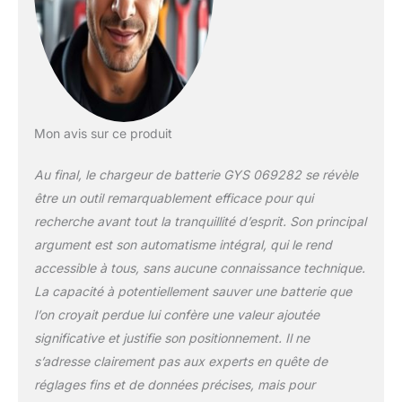
compatible ? Il vous
suffit de nous
envoyer le numéro
d'identification de
votre véhicule
(numéro VIN). Notre
équipe d'experts
verificera la
Mon avis sur ce produit
compatibilité et vous
donnera une réponse
Au final, le chargeur de batterie GYS 069282 se révèle
dans un délai d'un
être un outil remarquablement efficace pour qui
jour ouvrable! Vérifiez
recherche avant tout la tranquillité d’esprit. Son principal
l'ajustement : Veuillez
argument est son automatisme intégral, qui le rend
vérifier que cette
pièce de rechange
accessible à tous, sans aucune connaissance technique.
est compatible avec
La capacité à potentiellement sauver une batterie que
votre véhicule à l'aide
l’on croyait perdue lui confère une valeur ajoutée
des données de
significative et justifie son positionnement. Il ne
votre véhicule et
noter toute
s’adresse clairement pas aux experts en quête de
restriction/critère
réglages fins et de données précises, mais pour
existant.