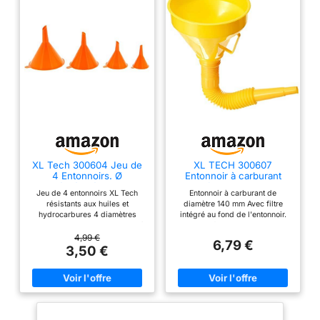
XL Tech 300604 Jeu de
XL TECH 300607
4 Entonnoirs. Ø
Entonnoir à carburant
50/75/100/120mm
avec filtre et extension
Jeu de 4 entonnoirs XL Tech
Entonnoir à carburant de
résistants aux huiles et
flexible, jaune
résistants aux huiles et
diamètre 140 mm Avec filtre
hydrocarbures,
hydrocarbures 4 diamètres
intégré au fond de l'entonnoir.
orange|yellow|peach
pour tous les usages : 50 mm /
Rallonge flexible amovible de
75 mm / 100 mm / 120 mm
255 mm, pour un versement
4,99 €
6,79 €
Extrémité du goulot biseauté.
facilité. Diamètre embout :
3,50 €
Diamètres intérieurs des
intérieur 11 mm / extérieur 13
embouts : 6 mm / 11 mm / 12 mm
mm. Longueur totale de la
/ 16 mm Entonnoirs empilables
rallonge développée : environ
pour un encombrement réduit,
375mm Entonnoir en plastique
avec tige de maintien ou fixable
haute qualité, résistant aux
par oeillet
hydrocarbures type huile et