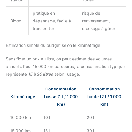
pratique en
risque de
Bidon
dépannage, facile à
renversement,
transporter
stockage à gérer
Estimation simple du budget selon le kilométrage
Sans figer un prix au litre, on peut estimer des volumes
annuels. Pour 15 000 km parcourus, la consommation typique
représente
15 à 30 litres
selon l’usage.
Consommation
Consommation
Kilométrage
basse (1 l / 1 000
haute (2 l / 1 000
km)
km)
10 000 km
10 l
20 l
15 000 km
15 l
30 l