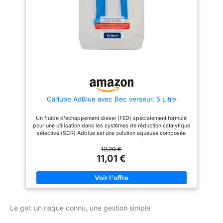
Carlube AdBlue avec Bec verseur, 5 Litre
Un fluide d'échappement diesel (FED) spécialement formulé
pour une utilisation dans les systèmes de réduction catalytique
sélective (SCR) Adblue est une solution aqueuse composée
d'urée à 32,5% et à 67,5% d'eau déminéralisée. L'Adblue est à
versé dans le réservoir AdBlue et va agir en transformant les
12,20 €
oxydes d'azote nocifs en azote et vapeur d'eau contribuant
11,01 €
ainsi à la réduction de la pollution. Réduction de 5 % des coûts
de carburant et réduction des coûts d'entretien. Les normes
d'émissions sont fixées par l'Union européenne et d'autres
organismes de réglementation, l'AdBlue est requis pour les
véhicules équipés de systèmes SCR conçus pour répondre à
la norme anti-pollution Euro 6. L'AdBlue est livré dans un bidon
Le gel: un risque connu, une gestion simple
de 5 litres, adapté à une large gamme de véhicules