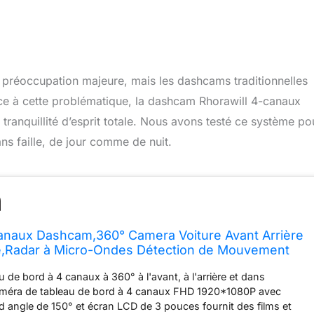
e préoccupation majeure, mais les dashcams traditionnelles
ace à cette problématique, la dashcam Rhorawill 4-canaux
tranquillité d’esprit totale. Nous avons testé ce système po
ans faille, de jour comme de nuit.
anaux Dashcam,360° Camera Voiture Avant Arrière
e,Radar à Micro-Ondes Détection de Mouvement
 Caméra Embarquée Infrarouge,5G WiFi
 de bord à 4 canaux à 360° à l'avant, à l'arrière et dans
28GB,Hardwire Kit
 caméra de tableau de bord à 4 canaux FHD 1920*1080P avec
and angle de 150° et écran LCD de 3 pouces fournit des films et