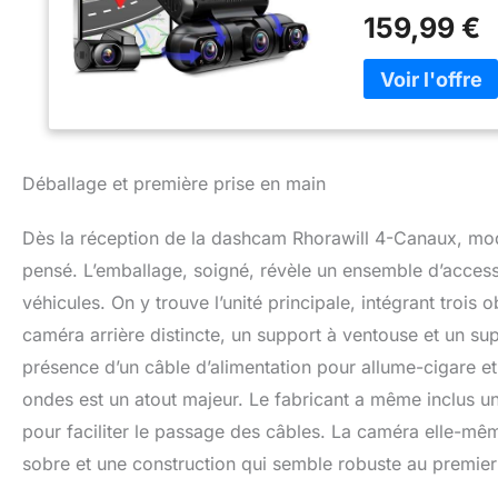
des images clairs
159,99 €
enregistre l'avant
modifier l'angle d
davantage d'angl
stationnement 24 
24 heures sur 24 
automatiquement 
kit matériel est d
Déballage et première prise en main
protection basse t
ainsi la nécessit
Dès la réception de la dashcam Rhorawill 4-Canaux, modè
application GFGC
se connecter aut
pensé. L’emballage, soigné, révèle un ensemble d’accesso
données. Regardez 
véhicules. On y trouve l’unité principale, intégrant trois o
l'application po
caméra arrière distincte, un support à ventouse et un sup
vidéo en un seul cl
latitude, la longi
présence d’un câble d’alimentation pour allume-cigare et
lecture. Remarque 
ondes est un atout majeur. Le fabricant a même inclus un
mètres, au-delà de
pour faciliter le passage des câbles. La caméra elle-mêm
Tranquillité d'esp
haut de gamme - A
sobre et une construction qui semble robuste au premier
cabine produit de