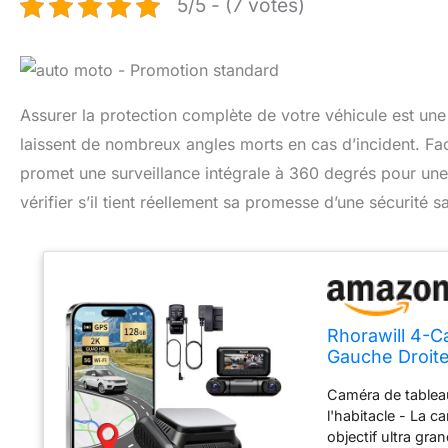
5/5 - (7 votes)
Assurer la protection complète de votre véhicule est un
laissent de nombreux angles morts en cas d’incident. F
promet une surveillance intégrale à 360 degrés pour une 
vérifier s’il tient réellement sa promesse d’une sécurité s
Rhorawill 4-C
Gauche Droit
Mode Parking
Caméra de tableau
GPS,Gratuit 1
l'habitacle - La
objectif ultra gr