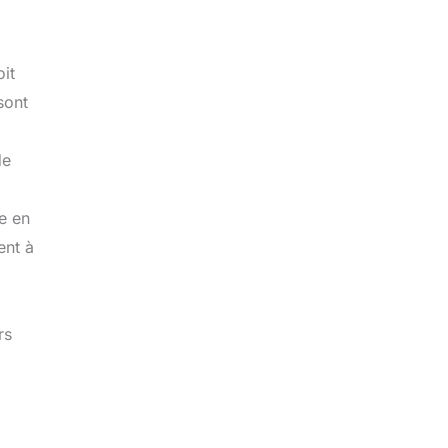
oit
sont
de
e en
ent à
rs