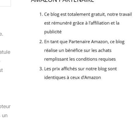
e.
atule
e
st
pteur
s un