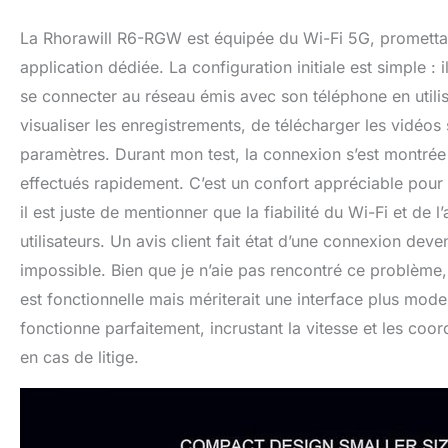
La Rhorawill R6-RGW est équipée du Wi-Fi 5G, promettan
application dédiée. La configuration initiale est simple : 
se connecter au réseau émis avec son téléphone en utilis
visualiser les enregistrements, de télécharger les vidéos 
paramètres. Durant mon test, la connexion s’est montrée 
effectués rapidement. C’est un confort appréciable pour
il est juste de mentionner que la fiabilité du Wi-Fi et de 
utilisateurs. Un avis client fait état d’une connexion deve
impossible. Bien que je n’aie pas rencontré ce problème,
est fonctionnelle mais mériterait une interface plus mod
fonctionne parfaitement, incrustant la vitesse et les co
en cas de litige.