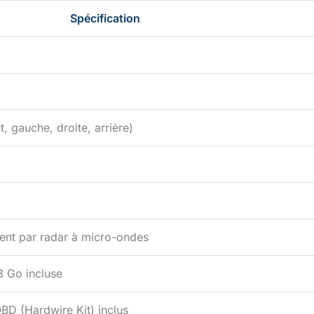
 des niveaux professionnels. Dotées des capteurs de vision
 récents et les plus sensibles, ces trois caméras capturent des
Spécification
lors des nuits non éclairées, ce qui vous permet de rester en
oment. Enregistrement en boucle et verrouillage d'urgence en
Pour garantir un enregistrement en boucle sans fin, les séquences
s plus anciennes sont automatiquement supprimées lorsque la
eint sa capacité maximale. Le Serrure d'urgence intégré détecte
eure et la caméra de tableau de bord R6 verrouille les séquences
strement comme preuve de l'incident. L'enregistrement en
, gauche, droite, arrière)
s les fichiers verrouillés.
nt par radar à micro-ondes
8 Go incluse
OBD (Hardwire Kit) inclus