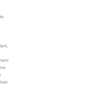
de
dant,
hiers
ême
é
tale