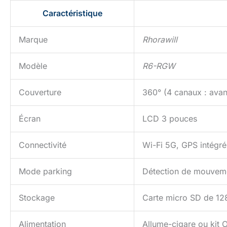
peuvent atteindre
nocturne les plus
Caractéristique
images réalistes 
sécurité à tout m
Marque
Rhorawill
cas d'incident - 
déverrouillées le
carte mémoire att
Modèle
R6-RGW
une collision min
en cours d'enregi
Couverture
360° (4 canaux : avant
boucle n'écrase pa
Écran
LCD 3 pouces
Connectivité
Wi-Fi 5G, GPS intégré
Mode parking
Détection de mouveme
Stockage
Carte micro SD de 12
Alimentation
Allume-cigare ou kit 