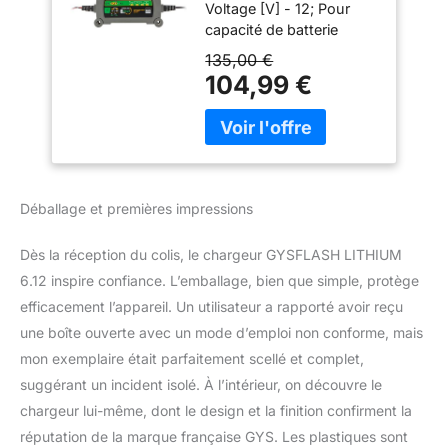
Voltage [V] - 12; Pour
capacité de batterie
(maintien de charge)
135,00 €
de[Ah] - 1,2; Pour
104,99 €
capacité de batterie
(maintien de charge)
jusqu'à[Ah] - 125;
Fréquence réseau [Hz] -
50 - 60; Longueur de
câble [m] - 2; Taille - 19 x
Déballage et premières impressions
10 x 52cm; Type de
protection (Code IP) -
Dès la réception du colis, le chargeur GYSFLASH LITHIUM
65; Type - Lithium-Fer
6.12 inspire confiance. L’emballage, bien que simple, protège
Phosphat, (LiFePO4);
Protection contre courts-
efficacement l’appareil. Un utilisateur a rapporté avoir reçu
circuits - oui; Protection
une boîte ouverte avec un mode d’emploi non conforme, mais
contre les surcharges -
mon exemplaire était parfaitement scellé et complet,
oui; Protection contre
suggérant un incident isolé. À l’intérieur, on découvre le
inversion des polarités -
oui; Type de véhicule -
chargeur lui-même, dont le design et la finition confirment la
Voitures particulières,
réputation de la marque française GYS. Les plastiques sont