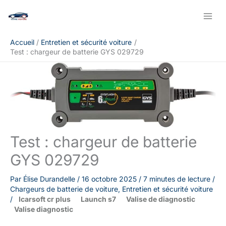
Aller
Rechercher
au
contenu
Accueil
Entretien et sécurité voiture
Test : chargeur de batterie GYS 029729
Test : chargeur de batterie
GYS 029729
Par
Élise Durandelle
/
16 octobre 2025
/
7 minutes de lecture
/
Chargeurs de batterie de voiture
,
Entretien et sécurité voiture
/
Icarsoft cr plus
Launch s7
Valise de diagnostic
Valise diagnostic