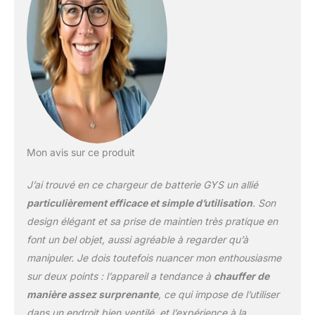
circuits - oui; Protection
contre les surcharges -
oui; Protection contre
inversion des polarités -
oui; Type de véhicule -
Voitures particulières,
Moto Vérification rapide
de la compatibilité en un
seul jour ouvrable : vous
n'êtes pas sûr que la
Mon avis sur ce produit
pièce automobile soit
compatible ? Il vous suffit
J’ai trouvé en ce chargeur de batterie GYS un allié
de nous envoyer le
numéro d'identification
particulièrement efficace et simple d’utilisation
. Son
de votre véhicule
design élégant et sa prise de maintien très pratique en
(numéro VIN). Notre
font un bel objet, aussi agréable à regarder qu’à
équipe d'experts
manipuler. Je dois toutefois nuancer mon enthousiasme
verificera la compatibilité
et vous donnera une
sur deux points : l’appareil a tendance à
chauffer de
réponse dans un délai
manière assez surprenante
, ce qui impose de l’utiliser
d'un jour ouvrable!
dans un endroit bien ventilé, et l’expérience à la