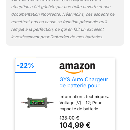
Vérifiez l'ajustement :
réception a été gâchée par une boîte ouverte et une
Veuillez vérifier que cette
pièce de rechange est
documentation incorrecte. Néanmoins, ces aspects ne
compatible avec votre
remettent pas en cause sa fonction principale qu’il
véhicule à l'aide des
remplit à la perfection, ce qui en fait un excellent
données de votre
investissement pour l’entretien de mes batteries.
véhicule et noter toute
restriction/critère
existant.
-22%
GYS Auto Chargeur
de batterie pour
Voiture Moto
Informations techniques:
029729
Voltage [V] - 12; Pour
capacité de batterie
(maintien de charge)
135,00 €
de[Ah] - 1,2; Pour
104,99 €
capacité de batterie