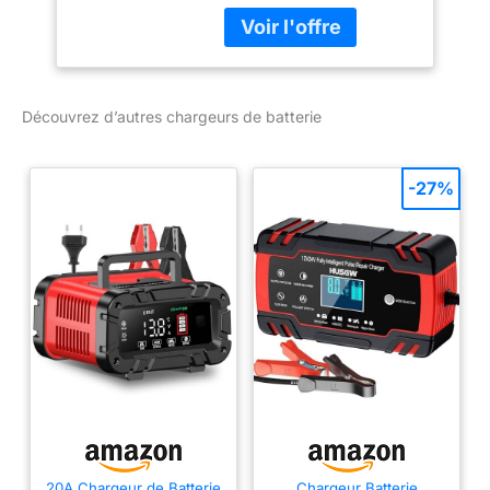
(maintien de charge)
jusqu'à[Ah] - 125;
Fréquence réseau [Hz] -
50 - 60; Longueur de
câble [m] - 2; Taille - 19 x
Découvrez d’autres chargeurs de batterie
10 x 52cm; Type de
protection (Code IP) -
65; Type - Lithium-Fer
-27%
Phosphat, (LiFePO4);
Protection contre courts-
circuits - oui; Protection
contre les surcharges -
oui; Protection contre
inversion des polarités -
oui; Type de véhicule -
Voitures particulières,
Moto Vérification rapide
de la compatibilité en un
seul jour ouvrable : vous
n'êtes pas sûr que la
pièce automobile soit
20A Chargeur de Batterie
Chargeur Batterie