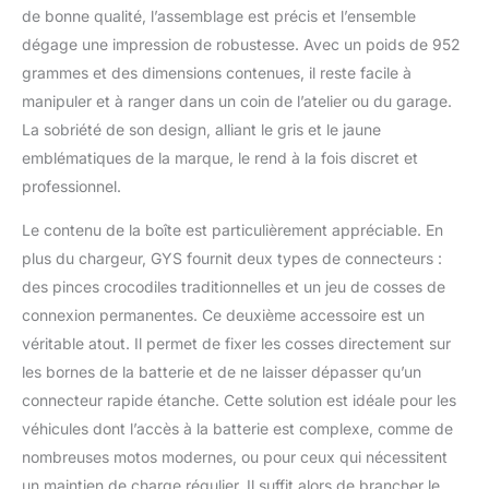
Moto Vérification rapide
de bonne qualité, l’assemblage est précis et l’ensemble
de la compatibilité en un
dégage une impression de robustesse. Avec un poids de 952
seul jour ouvrable : vous
n'êtes pas sûr que la
grammes et des dimensions contenues, il reste facile à
pièce automobile soit
manipuler et à ranger dans un coin de l’atelier ou du garage.
compatible ? Il vous suffit
La sobriété de son design, alliant le gris et le jaune
de nous envoyer le
emblématiques de la marque, le rend à la fois discret et
numéro d'identification
de votre véhicule
professionnel.
(numéro VIN). Notre
Le contenu de la boîte est particulièrement appréciable. En
équipe d'experts
verificera la compatibilité
plus du chargeur, GYS fournit deux types de connecteurs :
et vous donnera une
des pinces crocodiles traditionnelles et un jeu de cosses de
réponse dans un délai
connexion permanentes. Ce deuxième accessoire est un
d'un jour ouvrable!
véritable atout. Il permet de fixer les cosses directement sur
Vérifiez l'ajustement :
Veuillez vérifier que cette
les bornes de la batterie et de ne laisser dépasser qu’un
pièce de rechange est
connecteur rapide étanche. Cette solution est idéale pour les
compatible avec votre
véhicules dont l’accès à la batterie est complexe, comme de
véhicule à l'aide des
nombreuses motos modernes, ou pour ceux qui nécessitent
données de votre
véhicule et noter toute
un maintien de charge régulier. Il suffit alors de brancher le