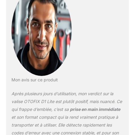
Grande batterie de 5800
mAh, diagnostic plus
stable et plus durable
38+ réinitialisation Test
d'action Diagnostic
complet du système 21+
langues prises en charge
100 000 + couverture du
véhicule pour répondre
tous vos besoins
d'entretien quotidien.
【Contrôle
Mon avis sur ce produit
bidirectionnel/test actif】
Le scanner D1 Lite OBD2
Après plusieurs jours d’utilisation, mon verdict sur la
dispose d'un contrôle
bidirectionnel (plus de
valise OTOFIX D1 Lite est plutôt positif, mais nuancé. Ce
300 $), ce qui est la
qui frappe d’emblée, c’est sa
prise en main immédiate
caractéristique la plus
et son format compact qui la rend vraiment pratique à
appréciée des
transporter et à utiliser. Elle détecte rapidement les
mécaniciens. Si vos
phares ou vitres de
codes d’erreur avec une connexion stable, et pour son