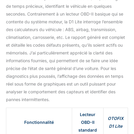
l'ABS, les fenêtres de
de temps précieux, identifiant le véhicule en quelques
voiture, les portes, les
secondes. Contrairement à un lecteur OBD-II basique qui se
valves, les essuie-glaces,
contente du système moteur, la D1 Lite interroge l’ensemble
les phares, etc.,
raccourcissent
des calculateurs du véhicule : ABS, airbag, transmission,
efficacement le temps de
climatisation, carrosserie, etc. Le rapport généré est complet
diagnostic et réduisent
et détaille les codes défauts présents, qu’ils soient actifs ou
les coûts de diagnostic.
mémorisés. J’ai particulièrement apprécié la clarté des
Diagnostic de tous les
informations fournies, qui permettent de se faire une idée
systèmes, vérification
approfondie : ce scanner
précise de l’état de santé général d’une voiture. Pour les
OBD2 avancé D1 Lite
diagnostics plus poussés, l’affichage des données en temps
peut effectuer un
réel sous forme de graphiques est un outil puissant pour
diagnostic de niveau OE
analyser le comportement des capteurs et identifier des
de tous les systèmes, y
compris le moteur, la
pannes intermittentes.
transmission, l'airbag,
l'ABS, l'ESP, le TPMS,
Lecteur
l'immobilisateur, la
OTOFIX
Fonctionnalité
OBD-II
passerelle, la direction, la
D1 Lite
radio et la climatisation
standard