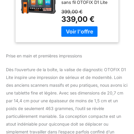
sans fil OTOFIX D1 Lite
Test Actif, 38+
dispose d'une
Fonctions de
399,00 €
configuration matérielle
Service,
339,00 €
améliorée et d'une
réinitialisation de
couverture de voiture. Le
l'huile, EPB, SAS,
D1 Lite récemment mis à
BMS, 2 Ans de Mise
niveau avec Android 9.0
à Jour Gratuite
Processeur haute
efficacité 1,5 GHz 4
Prise en main et premières impressions
cœurs 2 Go de RAM +
64 Go de ROM grande
Dès l’ouverture de la boîte, la valise de diagnostic OTOFIX D1
capacité de stockage
Lite inspire une impression de sérieux et de modernité. Loin
Grande batterie de 5800
mAh, diagnostic plus
des anciens scanners massifs et peu pratiques, nous avons ici
stable et plus durable
une tablette fine et légère. Avec ses dimensions de 20,7 cm
38+ réinitialisation Test
par 14,4 cm pour une épaisseur de moins de 1,5 cm et un
d'action Diagnostic
poids de seulement 463 grammes, l’outil se révèle
complet du système 21+
langues prises en charge
particulièrement maniable. Sa conception compacte est un
100 000 + couverture du
atout indéniable pour quiconque doit se déplacer ou
véhicule pour répondre
simplement travailler dans l’espace parfois confiné d’un