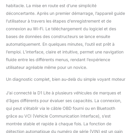
tous vos besoins
habitacle. La mise en route est d’une simplicité
d'entretien quotidien.
【Contrôle
déconcertante. Après un premier démarrage, l’appareil guide
bidirectionnel/test actif】
l’utilisateur à travers les étapes d’enregistrement et de
Le scanner D1 Lite OBD2
connexion au Wi-Fi. Le téléchargement du logiciel et des
dispose d'un contrôle
bases de données des constructeurs se lance ensuite
bidirectionnel (plus de
300 $), ce qui est la
automatiquement. En quelques minutes, l’outil est prêt à
caractéristique la plus
l’emploi. L’interface, claire et intuitive, permet une navigation
appréciée des
fluide entre les différents menus, rendant l’expérience
mécaniciens. Si vos
utilisateur agréable même pour un novice.
phares ou vitres de
voiture sont cassés, aller
Un diagnostic complet, bien au-delà du simple voyant moteur
dans un atelier de
réparation coûtera
J’ai connecté la D1 Lite à plusieurs véhicules de marques et
beaucoup d'argent. Vous
pouvez utiliser D1 Lite
d’âges différents pour évaluer ses capacités. La connexion,
pour envoyer des
qui peut s’établir via le câble OBD fourni ou en Bluetooth
commandes d'exécution
grâce au VCI (Vehicle Communication Interface), s’est
au module ECU et
montrée stable et rapide à chaque fois. La fonction de
identifier l'état de
réparation. Tels que
détection automatique du numéro de série (VIN) est un gain