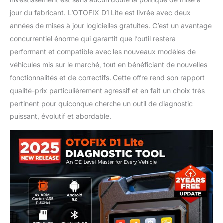
jour du fabricant. L’OTOFIX D1 Lite est livrée avec deux
années de mises à jour logicielles gratuites. C’est un avantage
concurrentiel énorme qui garantit que l’outil restera
performant et compatible avec les nouveaux modèles de
véhicules mis sur le marché, tout en bénéficiant de nouvelles
fonctionnalités et de correctifs. Cette offre rend son rapport
qualité-prix particulièrement agressif et en fait un choix très
pertinent pour quiconque cherche un outil de diagnostic
puissant, évolutif et abordable.