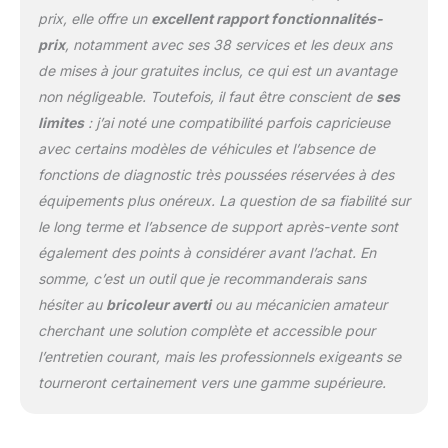
voiture sont cassés, aller
prix, elle offre un
excellent rapport fonctionnalités-
dans un atelier de
prix
, notamment avec ses 38 services et les deux ans
réparation coûtera
de mises à jour gratuites inclus, ce qui est un avantage
beaucoup d'argent. Vous
pouvez utiliser D1 Lite
non négligeable. Toutefois, il faut être conscient de
ses
pour envoyer des
limites
: j’ai noté une compatibilité parfois capricieuse
commandes d'exécution
avec certains modèles de véhicules et l’absence de
au module ECU et
fonctions de diagnostic très poussées réservées à des
identifier l'état de
équipements plus onéreux. La question de sa fiabilité sur
réparation. Tels que
l'ABS, les fenêtres de
le long terme et l’absence de support après-vente sont
voiture, les portes, les
également des points à considérer avant l’achat. En
valves, les essuie-glaces,
somme, c’est un outil que je recommanderais sans
les phares, etc.,
hésiter au
bricoleur averti
ou au mécanicien amateur
raccourcissent
efficacement le temps de
cherchant une solution complète et accessible pour
diagnostic et réduisent
l’entretien courant, mais les professionnels exigeants se
les coûts de diagnostic.
tourneront certainement vers une gamme supérieure.
Diagnostic de tous les
systèmes, vérification
approfondie : ce scanner