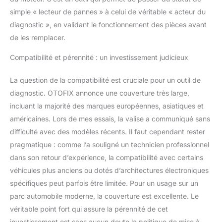
automobile à jour avec
simple « lecteur de pannes » à celui de véritable « acteur du
des abonnements
diagnostic », en validant le fonctionnement des pièces avant
logiciels, gratuitement
de les remplacer.
pendant 2 ans, avec une
fréquence de mise à jour
Compatibilité et pérennité : un investissement judicieux
beaucoup plus élevée
que les scanners
similaires pour voitures
La question de la compatibilité est cruciale pour un outil de
sur le marché. Le
diagnostic. OTOFIX annonce une couverture très large,
renouvellement du
incluant la majorité des marques européennes, asiatiques et
logiciel vous apportera
américaines. Lors de mes essais, la valise a communiqué sans
de nouvelles
difficulté avec des modèles récents. Il faut cependant rester
fonctionnalités, des
corrections de bogues,
pragmatique : comme l’a souligné un technicien professionnel
une couverture plus
dans son retour d’expérience, la compatibilité avec certains
large du véhicule et plus
véhicules plus anciens ou dotés d’architectures électroniques
encore. S'il y a des
spécifiques peut parfois être limitée. Pour un usage sur un
problèmes après l'achat,
n'hésitez pas à nous
parc automobile moderne, la couverture est excellente. Le
envoyer des messages
véritable point fort qui assure la pérennité de cet
via Amazon Message.
investissement est sans aucun doute la politique de mise à