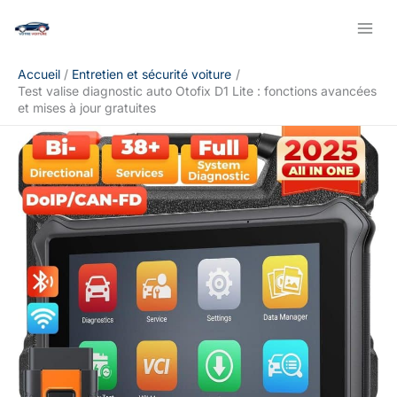
Aller
Rechercher
au
contenu
Accueil
Entretien et sécurité voiture
Test valise diagnostic auto Otofix D1 Lite : fonctions avancées
et mises à jour gratuites