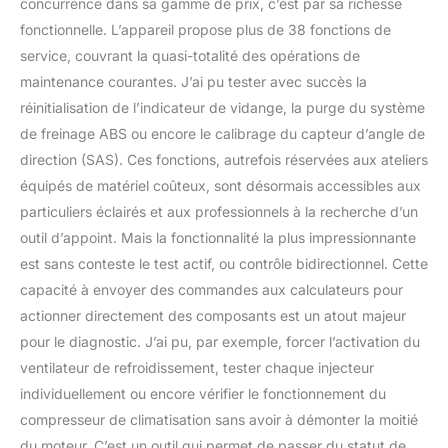
aux autres. Ses 38
concurrence dans sa gamme de prix, c’est par sa richesse
fonctions de
fonctionnelle. L’appareil propose plus de 38 fonctions de
maintenance offrent
service, couvrant la quasi-totalité des opérations de
diverses solutions pour
maintenance courantes. J’ai pu tester avec succès la
toutes les réparations de
module, y compris la
réinitialisation de l’indicateur de vidange, la purge du système
réinitialisation d'huile, la
de freinage ABS ou encore le calibrage du capteur d’angle de
réinitialisation TPMS, le
direction (SAS). Ces fonctions, autrefois réservées aux ateliers
codage d'injecteur, la
équipés de matériel coûteux, sont désormais accessibles aux
suspension,
l'appariement de
particuliers éclairés et aux professionnels à la recherche d’un
l'accélérateur, etc., ce qui
outil d’appoint. Mais la fonctionnalité la plus impressionnante
permettra à votre
est sans conteste le test actif, ou contrôle bidirectionnel. Cette
entreprise de réparation
capacité à envoyer des commandes aux calculateurs pour
d'atteindre un nouveau
sommet. La mise à jour
actionner directement des composants est un atout majeur
continue ne rendra
pour le diagnostic. J’ai pu, par exemple, forcer l’activation du
jamais la fonctionnalité et
ventilateur de refroidissement, tester chaque injecteur
la compatibilité
individuellement ou encore vérifier le fonctionnement du
obsolètes. 【Mises à jour
compresseur de climatisation sans avoir à démonter la moitié
sans effet】Gardez cet
outil de diagnostic
du moteur. C’est un outil qui permet de passer du statut de