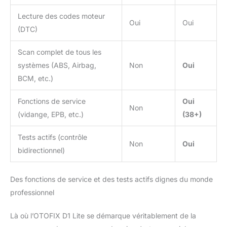
pour plus de 100
marques. Ce scanner de
Lecture des codes moteur
Oui
Oui
diagnostic prend en
(DTC)
charge les fonctions
essentielles, telles que la
Scan complet de tous les
lecture des informations
systèmes (ABS, Airbag,
Non
Oui
de version ECU, la
lecture et l'effacement
BCM, etc.)
des codes d'erreur et la
lecture des flux de
Fonctions de service
Oui
Non
données. Avec un simple
(vidange, EPB, etc.)
(38+)
clic, il vous fournit des
diagnostics précis et
Tests actifs (contrôle
approfondis. Plus de 38
Non
Oui
bidirectionnel)
fonctions de
réinitialisation à chaud :
pour les ateliers de
Des fonctions de service et des tests actifs dignes du monde
réparation, tenir un
professionnel
scanner automatique
OTOFIX D1 Lite est un
Là où l’OTOFIX D1 Lite se démarque véritablement de la
fort avantage par rapport