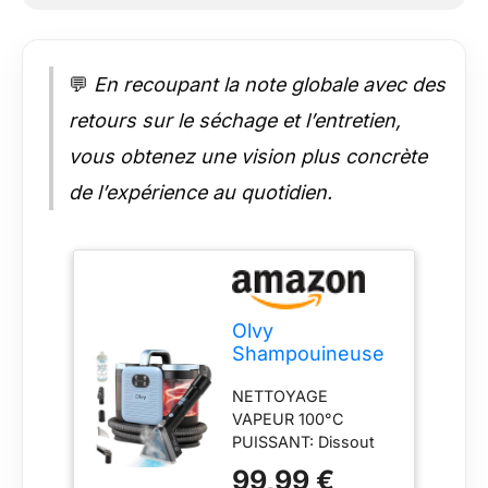
brosse textile et
flacon de détachant
500ml fournis avec
notice
💬
En recoupant la note globale avec des
retours sur le séchage et l’entretien,
vous obtenez une vision plus concrète
de l’expérience au quotidien.
Olvy
Shampouineuse
Canape
NETTOYAGE
Nettoyeur Tapis
VAPEUR 100°C
Injecteur
PUISSANT: Dissout
Extracteur
instantanément la
99,99 €
graisse et les taches