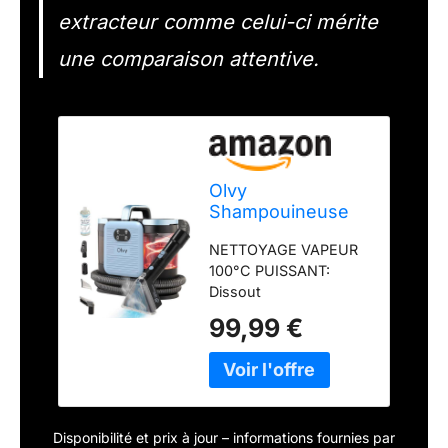
extracteur comme celui-ci mérite
une comparaison attentive.
Olvy
Shampouineuse
Canape Nettoyeur
NETTOYAGE VAPEUR
Tapis Injecteur
100°C PUISSANT:
Extracteur
Dissout
instantanément la
99,99 €
graisse et les taches
profondes de vin, café
ou boue grâce à une
chauffe rapide de
1650W sans chimie
Disponibilité et prix à jour – informations fournies par
ASPIRATION HAUTE