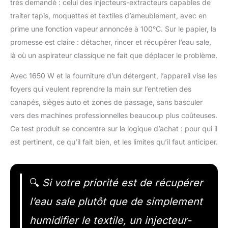
très demandé : celui des injecteurs-extracteurs capables de
traiter tapis, moquettes et textiles d’ameublement, avec en
prime une fonction vapeur annoncée à 100°C. Sur le papier, la
promesse est claire : détacher, rincer et récupérer l’eau sale,
là où un aspirateur classique ne fait que déplacer le problème.
Avec 1650 W et la fourniture d’un détergent, l’appareil vise les
foyers qui veulent reprendre la main sur l’entretien des
canapés, sièges auto et zones de passage, sans basculer
vers des machines professionnelles beaucoup plus coûteuses.
Ce test produit se concentre sur la logique d’achat : pour qui il
est pertinent, ce qu’il fait bien, et les limites qu’il faut anticiper.
🔍
Si votre priorité est de récupérer
l’eau sale plutôt que de simplement
humidifier le textile, un injecteur-