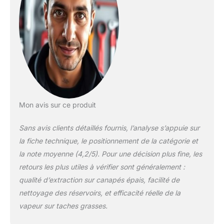
Fonction de rinçage
automatique du
flexible éliminant les
résidus et mauvaises
odeurs dans la
machine après
chaque ménage
GRAND RAYON
D'ACTION 5 MÈTRES:
Câble secteur de 5m
Mon avis sur ce produit
et tuyau souple de
1,7m permettant
Sans avis clients détaillés fournis, l’analyse s’appuie sur
d'atteindre facilement
la fiche technique, le positionnement de la catégorie et
tous les coins de la
la note moyenne (4,2/5). Pour une décision plus fine, les
maison et de la
voiture VIDANGE
retours les plus utiles à vérifier sont généralement :
FACILE ET
qualité d’extraction sur canapés épais, facilité de
ACCESSOIRES
nettoyage des réservoirs, et efficacité réelle de la
INCLUS: Réservoir
vapeur sur taches grasses.
d'eau usée facile à
ouvrir, raclette vitres,