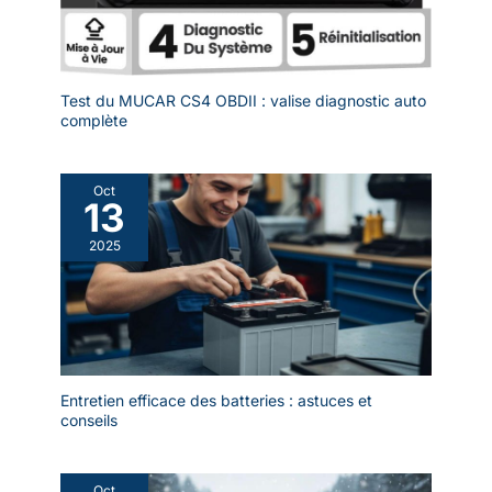
vapeur et aspirateur laveur est
équipé d’un tuyau de 1,5 m et
d’un câble d’alimentation de 4,6
m, offrant un large rayon
d’action pour un nettoyage
flexible. Avec un poids de
Test du MUCAR CS4 OBDII : valise diagnostic auto
seulement 5kg, il reste facile à
complète
manipuler et permet un travail
confortable. Son format
compact avec une hauteur de
27,7 cm facilite le rangement
dans les placards ou les
Oct
espaces réduits, tout en
13
optimisant le gain de place.
2025
Entretien efficace des batteries : astuces et
conseils
Oct