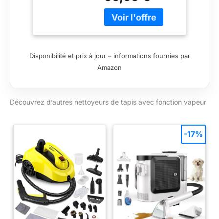
profondes de vin,
café ou boue grâce à
une chauffe rapide de
1650W sans chimie
ASPIRATION HAUTE
Disponibilité et prix à jour – informations fournies par
PRESSION 13000 PA:
Amazon
Extrait l'eau sale et
les bactéries en
profondeur pour
Découvrez d’autres nettoyeurs de tapis avec fonction vapeur
assurer un séchage
rapide de vos
canapés, matelas et
sièges auto AUTO-
-17%
NETTOYAGE DU
TUYAU RINCAGE:
Fonction de rinçage
automatique du
flexible éliminant les
résidus et mauvaises
odeurs dans la
machine après