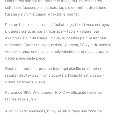
l’intérêt est surtout de faciliter le travail sur les zones très
coins de la maison et
de la voiture VIDANGE
sollicitées (accoudoirs, assises, tapis d’entrée) et de réduire
FACILE ET
l’usage de chimie quand le textile le permet.
ACCESSOIRES
INCLUS: Réservoir
Pour un besoin occasionnel, l’achat se justifie si vous nettoyez
d'eau usée facile à
plusieurs surfaces par an (canapé + tapis + voiture, par
ouvrir, raclette vitres,
exemple). Pour un usage unique, la location peut rester plus
brosse textile et flacon
rationnelle. Dans une logique d’équipement, l’Olvy a du sens si
de détachant 500ml
fournis avec notice
vous cherchez une machine polyvalente plutôt qu’un appareil
dédié à une seule pièce.
Décision : pertinent pour un foyer qui planifie un entretien
régulier des textiles, moins adapté si l’objectif est un seul «
grand nettoyage » isolé.
Puissance 1650 W et vapeur 100°C — efficacité réelle sur
taches et odeurs ?
Avec 1650 W annoncés, l’Olvy se situe dans une zone de