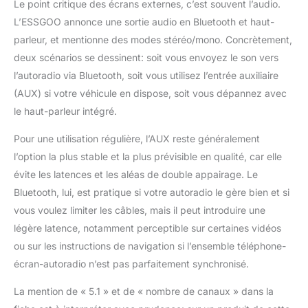
Le point critique des écrans externes, c’est souvent l’audio.
utilisez une sortie audio
AUX ou un
L’ESSGOO annonce une sortie audio en Bluetooth et haut-
transmetteur FM. Les
parleur, et mentionne des modes stéréo/mono. Concrètement,
haut-parleurs intégrés
deux scénarios se dessinent: soit vous envoyez le son vers
offrent un son clair et
l’autoradio via Bluetooth, soit vous utilisez l’entrée auxiliaire
net. Grâce à la double
connexion Bluetooth,
(AUX) si votre véhicule en dispose, soit vous dépannez avec
vous pouvez
le haut-parleur intégré.
connecter votre
téléphone à l'écran
Pour une utilisation régulière, l’AUX reste généralement
CarPlay tout en
l’option la plus stable et la plus prévisible en qualité, car elle
diffusant le son
évite les latences et les aléas de double appairage. Le
through votre
Bluetooth, lui, est pratique si votre autoradio le gère bien et si
autoradio, le tout sans
avoir à jongler entre les
vous voulez limiter les câbles, mais il peut introduire une
appareils Navigation en
légère latence, notamment perceptible sur certaines vidéos
Temps Réel et Contrôle
ou sur les instructions de navigation si l’ensemble téléphone-
Vocal - L'écran CarPlay
écran-autoradio n’est pas parfaitement synchronisé.
voiture se connecte à
votre smartphone via
La mention de « 5.1 » et de « nombre de canaux » dans la
CarPlay ou Android