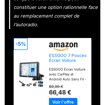
constituer une option rationnelle face
au remplacement complet de
l’autoradio.
-5%
ESSGOO 7 Pouces
Écran Voiture
CarPlay sans Fil
ESSGOO Écran Voiture
avec Caméra de
avec CarPlay et
Recul
Android Auto Sans Fil -
Profitez d'une
69,99 €
connexion entièrement
66,48 €
sans fil pour votre
voiture. Aucun logiciel
à télécharger : reliez