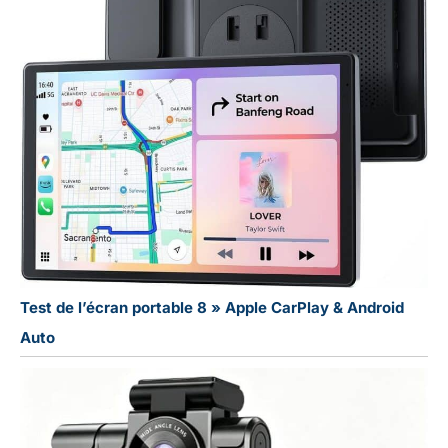
toute question
d'utilisation. Pour
toute demande, notre
service client est
disponible 24h/24 et
7j/7 via Amazon.
Votre achat est
également couvert
par une garantie de 2
ans
Test de l’écran portable 8 » Apple CarPlay & Android
Auto