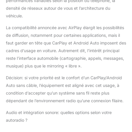
performances variables selon la position du téléphone, la
regarder des films en
densité de réseaux autour de vous et l’architecture du
famille lors de longs
véhicule.
trajets, il permet de
projeter facilement des
La compatibilité annoncée avec AirPlay élargit les possibilités
vidéos YouTube et
de diffusion, notamment pour certaines applications, mais il
TikTok, ainsi que la
navigation GPS, via
faut garder en tête que CarPlay et Android Auto imposent des
AirPlay ou Mirror Link,
cadres d’usage en voiture. Autrement dit, l’intérêt principal
pour une expérience
reste l’interface automobile (cartographie, appels, messages,
vidéo haute définition
musique) plus que le mirroring « libre ».
sur grand écran 4
Options Audio pour
Décision: si votre priorité est le confort d’un CarPlay/Android
l'écran Apple CarPlay -
Profitez de votre
Auto sans câble, l’équipement est aligné avec cet usage, à
musique préférée
condition d’accepter qu’un système sans fil reste plus
comme vous le
dépendant de l’environnement radio qu’une connexion filaire.
souhaitez ! Diffusez
votre musique sans fil
Audio et intégration sonore: quelles options selon votre
depuis votre téléphone
autoradio ?
par Bluetooth. Pour les
véhicules plus anciens,