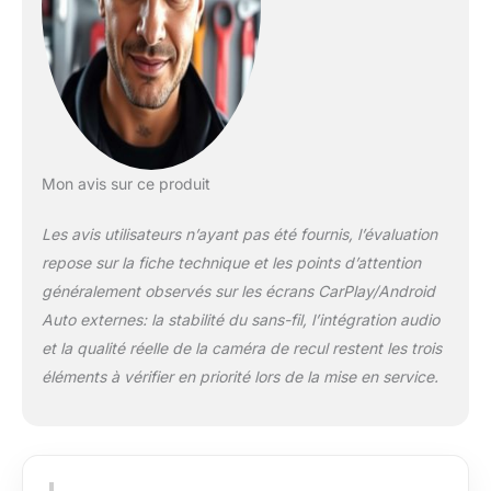
se fait
automatiquement
Écran CarPlay Voiture
avec Caméra de
Recul Intégrée - Dites
adieu aux problèmes
de stationnement !
Équipé d'une caméra
Mon avis sur ce produit
de recul HD étanche
et grand angle (140°),
Les avis utilisateurs n’ayant pas été fournis, l’évaluation
cet écran carplay
repose sur la fiche technique et les points d’attention
android auto vous
généralement observés sur les écrans CarPlay/Android
procure une vision
Auto externes: la stabilité du sans-fil, l’intégration audio
claire et en temps réel
de l'arrière de votre
et la qualité réelle de la caméra de recul restent les trois
véhicule.Passez la
éléments à vérifier en priorité lors de la mise en service.
marche arrière :
l'écran CarPlay
bascule
instantanément sur le
flux vidéo. Les lignes