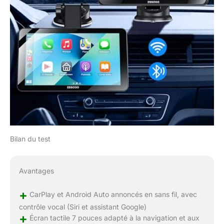
Bilan du test
Avantages
+
CarPlay et Android Auto annoncés en sans fil, avec
contrôle vocal (Siri et assistant Google)
+
Écran tactile 7 pouces adapté à la navigation et aux