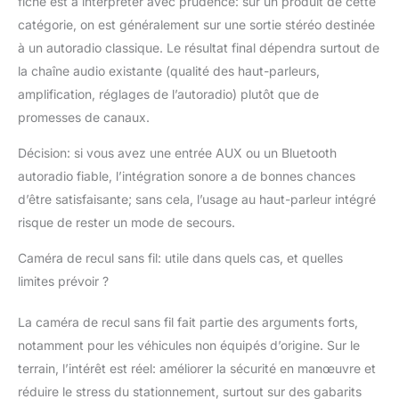
Auto, vous permettant
fiche est à interpréter avec prudence: sur un produit de cette
d'utiliser des
catégorie, on est généralement sur une sortie stéréo destinée
applications de
à un autoradio classique. Le résultat final dépendra surtout de
navigation telles que
la chaîne audio existante (qualité des haut-parleurs,
G-oogle Maps ou Waze
amplification, réglages de l’autoradio) plutôt que de
pour une guidance
précise des itinéraires
promesses de canaux.
en temps réel sur
l'écran CarPlay. De
Décision: si vous avez une entrée AUX ou un Bluetooth
plus, grâce au contrôle
autoradio fiable, l’intégration sonore a de bonnes chances
vocal via Siri ou G-
d’être satisfaisante; sans cela, l’usage au haut-parleur intégré
oogle Assistant, vous
risque de rester un mode de secours.
pouvez facilement
définir des itinéraires de
Caméra de recul sans fil: utile dans quels cas, et quelles
navigation, lire de la
limites prévoir ?
musique ou répondre à
des appels sans avoir à
toucher l'écran CarPlay
La caméra de recul sans fil fait partie des arguments forts,
voiture, ce qui améliore
notamment pour les véhicules non équipés d’origine. Sur le
la sécurité et la
terrain, l’intérêt est réel: améliorer la sécurité en manœuvre et
commodité pendant la
réduire le stress du stationnement, surtout sur des gabarits
conduite Compatible