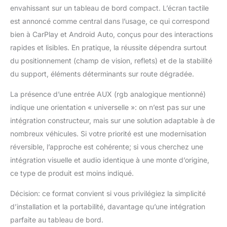
carplay android auto
envahissant sur un tableau de bord compact. L’écran tactile
vous procure une
est annoncé comme central dans l’usage, ce qui correspond
vision claire et en
bien à CarPlay et Android Auto, conçus pour des interactions
temps réel de l'arrière
de votre
rapides et lisibles. En pratique, la réussite dépendra surtout
véhicule.Passez la
du positionnement (champ de vision, reflets) et de la stabilité
marche arrière : l'écran
du support, éléments déterminants sur route dégradée.
CarPlay bascule
instantanément sur le
La présence d’une entrée AUX (rgb analogique mentionné)
flux vidéo. Les lignes
indique une orientation « universelle »: on n’est pas sur une
de trajectoire précises
intégration constructeur, mais sur une solution adaptable à de
vous aident à évaluer
les distances et à vous
nombreux véhicules. Si votre priorité est une modernisation
garer comme un
réversible, l’approche est cohérente; si vous cherchez une
professionnel.
intégration visuelle et audio identique à une monte d’origine,
Information Clé：Oui
ce type de produit est moins indiqué.
pour la caméra de
recul, non pour
Décision: ce format convient si vous privilégiez la simplicité
l'enregistrement type
dashcam. Aucune
d’installation et la portabilité, davantage qu’une intégration
fonction de
parfaite au tableau de bord.