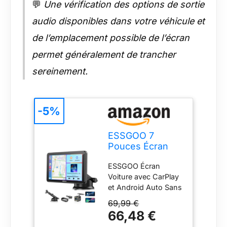
💬
Une vérification des options de sortie
de trajectoire
précises vous aident
audio disponibles dans votre véhicule et
à évaluer les
de l’emplacement possible de l’écran
distances et à vous
garer comme un
permet généralement de trancher
professionnel.
Information Clé：Oui
sereinement.
pour la caméra de
recul, non pour
l'enregistrement type
-5%
dashcam. Aucune
fonction de
sauvegarde
ESSGOO 7
vidéo（La caméra de
Pouces Écran
recul est un
Voiture CarPlay
accessoire séparé et
ESSGOO Écran
sans Fil avec
optionnel. L'écran
Voiture avec CarPlay
Caméra de Recul
CarPlay fonctionne
et Android Auto Sans
parfaitement sans
Fil - Profitez d'une
69,99 €
elle) Écran tactile HD
connexion
66,48 €
7 pouces pour
entièrement sans fil