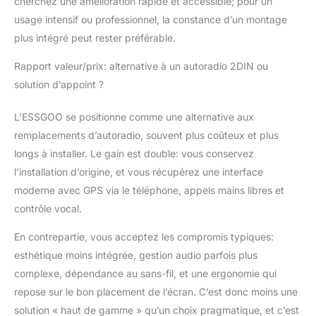
cherchez une amélioration rapide et accessible; pour un
d'installation et une
usage intensif ou professionnel, la constance d’un montage
assistance pour toute
question d'utilisation.
plus intégré peut rester préférable.
Pour toute demande,
notre service client est
Rapport valeur/prix: alternative à un autoradio 2DIN ou
disponible 24h/24 et
solution d’appoint ?
7j/7 via Amazon. Votre
achat est également
L’ESSGOO se positionne comme une alternative aux
couvert par une
remplacements d’autoradio, souvent plus coûteux et plus
garantie de 2 ans
longs à installer. Le gain est double: vous conservez
l’installation d’origine, et vous récupérez une interface
moderne avec GPS via le téléphone, appels mains libres et
contrôle vocal.
En contrepartie, vous acceptez les compromis typiques:
esthétique moins intégrée, gestion audio parfois plus
complexe, dépendance au sans-fil, et une ergonomie qui
repose sur le bon placement de l’écran. C’est donc moins une
solution « haut de gamme » qu’un choix pragmatique, et c’est