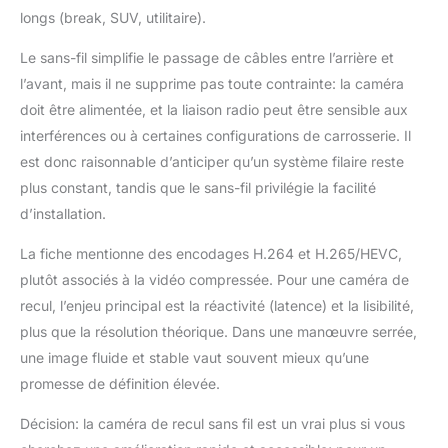
avec la plupart des
longs (break, SUV, utilitaire).
véhicules - L'appareil
écran Car Play voiture
Le sans-fil simplifie le passage de câbles entre l’arrière et
sans fil est équipé d'un
l’avant, mais il ne supprime pas toute contrainte: la caméra
support à ventouses
doit être alimentée, et la liaison radio peut être sensible aux
ajustable. Le support
interférences ou à certaines configurations de carrosserie. Il
se fixe facilement sur le
est donc raisonnable d’anticiper qu’un système filaire reste
tableau de bord ou le
pare-brise. Aucun outil
plus constant, tandis que le sans-fil privilégie la facilité
spécial n'est requis
d’installation.
pour l'installation, et il
convient à divers
La fiche mentionne des encodages H.264 et H.265/HEVC,
véhicules, tels que
plutôt associés à la vidéo compressée. Pour une caméra de
camions, bus,
recul, l’enjeu principal est la réactivité (latence) et la lisibilité,
camping-cars,
tracteurs, voitures, etc
plus que la résolution théorique. Dans une manœuvre serrée,
Service Client ESSGOO
une image fluide et stable vaut souvent mieux qu’une
- Nous vous offrons un
promesse de définition élevée.
support après-vente
complet, comprenant
Décision: la caméra de recul sans fil est un vrai plus si vous
des conseils