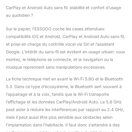
sauvegarde vidéo（La
caméra de recul est un
CarPlay et Android Auto sans fil: stabilité et confort d’usage
accessoire séparé et
au quotidien ?
optionnel. L'écran
CarPlay fonctionne
Sur le papier, l’ESSGOO coche les cases attendues:
parfaitement sans elle)
compatibilité iOS et Android, CarPlay et Android Auto sans fil,
Écran tactile HD 7
pouces pour voiture
et prise en charge du contrôle vocal via Siri et l’assistant
avec fonction Mirror
Google. L’intérêt du sans-fil est évident en usage urbain: vous
Link - ESSGOO écran
montez, le téléphone se connecte, et la navigation ou la
car play voiture
musique reprennent sans manipulations excessives.
Bluetooth portable
mesure 7,48 pouces ×
La fiche technique met en avant le Wi-Fi 5.8G et le Bluetooth
4,37 pouces × 0,98
5.3. Dans ce type d’écosystème, le Bluetooth sert souvent à
pouce (L x P x H).
Compatible avec la
l’appairage et à la voix, tandis que le Wi-Fi transporte
fonction Mirror Link, il
l’affichage et les données CarPlay/Android Auto. Le 5.8 GHz
se connecte aux
peut aider à réduire les interférences par rapport au 2.4 GHz,
smartphones Android
mais il peut aussi être plus sensible aux obstacles selon
et iOS et dispose d’un
écran tactile de 1024 ×
l’implantation dans l’habitacle. Il faut donc s’attendre à des
600 pixels. Idéal pour