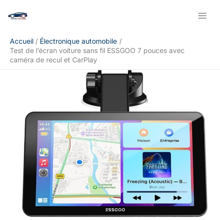
Aller
Rechercher
au
contenu
Accueil
Électronique automobile
Test de l’écran voiture sans fil ESSGOO 7 pouces avec
caméra de recul et CarPlay