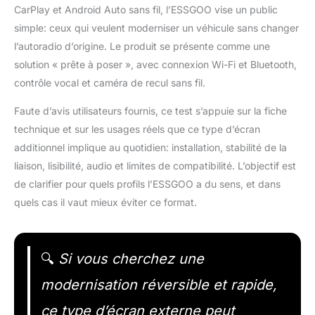
CarPlay et Android Auto sans fil, l’ESSGOO vise un public
simple: ceux qui veulent moderniser un véhicule sans changer
l’autoradio d’origine. Le produit se présente comme une
solution « prête à poser », avec connexion Wi-Fi et Bluetooth,
contrôle vocal et caméra de recul sans fil.
Faute d’avis utilisateurs fournis, ce test s’appuie sur la fiche
technique et sur les usages réels que ce type d’écran
additionnel implique au quotidien: installation, stabilité de la
liaison, lisibilité, audio et limites de compatibilité. L’objectif est
de clarifier pour quels profils l’ESSGOO a du sens, et dans
quels cas il vaut mieux éviter ce format.
🔍
Si vous cherchez une
modernisation réversible et rapide,
ce type d’écran externe peut