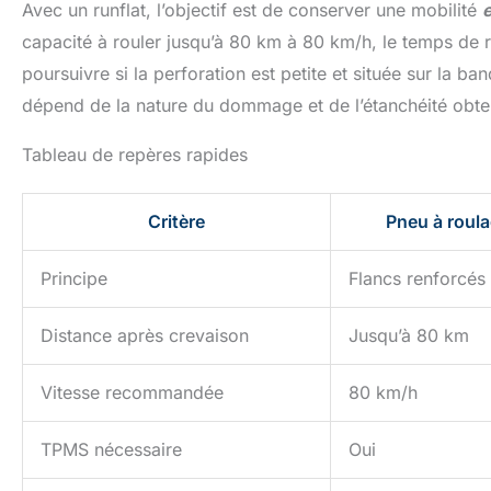
Avec un runflat, l’objectif est de conserver une mobilité
vous soucier de ne pas
natur
pouvoir le faire
étanc
capacité à rouler jusqu’à 80 km à 80 km/h, le temps de r
fonctionner. Outils de
excelle
Haute Qualité: Les outils
vieillis
poursuivre si la perforation est petite et située sur la 
du kit de réparation de
ergono
dépend de la nature du dommage et de l’étanchéité obte
pneus, y compris les
réparat
poignées et les aiguilles de
voitu
rechange, sont fabriqués
poignées
Tableau de repères rapides
en acier inoxydable de
erg
haute qualité, résistant à
réduis
la rouille. La bande de
mains
Critère
Pneu à roulag
caoutchouc naturel
util
parfaitement étanche
confo
possède d'excellentes
transp
Principe
Flancs renforcés
propriétés
dimensi
antivieillissement. 53
seulem
Outils de Réparation de
cm, ce 
Distance après crevaison
Jusqu’à 80 km
Pneus: Notre kit de
de pne
réparation de pneus
encomb
comprend tout ce dont
faci
Vitesse recommandée
80 km/h
vous avez besoin pour les
voiture
réparations, pas besoin
les traj
d'acheter des accessoires
long
TPMS nécessaire
Oui
supplémentaires, y
situatio
compris 1 outil de noyau
route, 