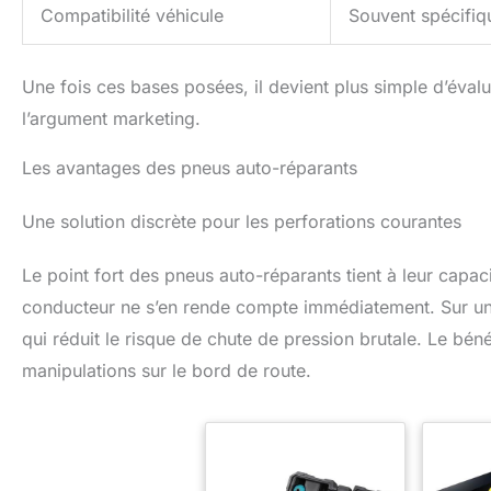
Compatibilité véhicule
Souvent spécifiq
de valve 4 en 1, 1 couteau
pr
de poche, 1 clé Allen, 8
compati
couvercles de valves en
répa
plastique, 4 en acier
per
Une fois ces bases posées, il devient plus simple d’éval
inoxydable. écrous antivol
rapidem
en acier, 4 écrous antivol
une 
l’argument marketing.
en alliage d'aluminium, 4
démont
noyaux de valve, 1 boîte
jante.
Les avantages des pneus auto-réparants
en plastique, 1 manche à
avec
aiguille filetée, 1 manche à
voitur
fourche, 2 aiguilles de
SUV, 
Une solution discrète pour les perforations courantes
rechange, 25 bandes de
terra
réparation de pneus. Tous
gazon
les outils sont là pour vous
quad
Le point fort des pneus auto-réparants tient à leur capac
permettre de reprendre la
cami
conducteur ne s’en rende compte immédiatement. Sur une p
route rapidement et
véhicul
facilement. Facile à
qui réduit le risque de chute de pression brutale. Le bén
Transporter: Le kit est
manipulations sur le bord de route.
livré avec une boîte de
rangement, facile à
transporter et idéale à
conserver dans la voiture
pour une utilisation en cas
d'urgence avec des pneus
sur la route. Contactez-