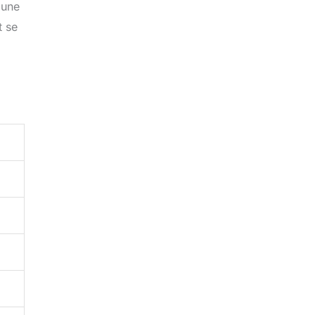
 une
t se