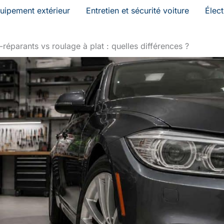
uipement extérieur
Entretien et sécurité voiture
Élec
réparants vs roulage à plat : quelles différences ?