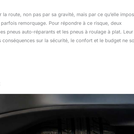
r la route, non pas par sa gravité, mais par ce qu’elle impos
et parfois remorquage. Pour répondre à ce risque, deux
 les pneus auto-réparants et les pneus à roulage à plat. Leur
 conséquences sur la sécurité, le confort et le budget ne s
t