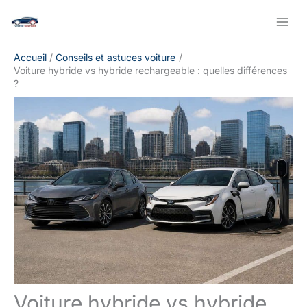
Aller
Rechercher
au
contenu
Accueil
Conseils et astuces voiture
Voiture hybride vs hybride rechargeable : quelles différences
?
Voiture hybride vs hybride