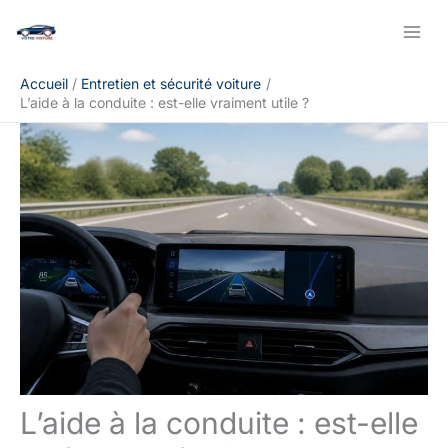
Aller
Rechercher
au
contenu
Accueil
Entretien et sécurité voiture
L’aide à la conduite : est-elle vraiment utile ?
L’aide à la conduite : est-elle