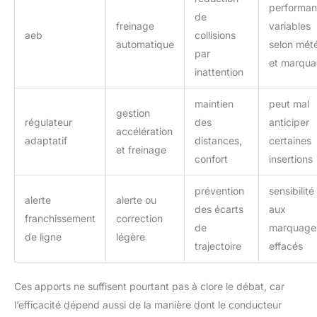
performa
de
freinage
variables
aeb
collisions
automatique
selon mét
par
et marqu
inattention
maintien
peut mal
gestion
régulateur
des
anticiper
accélération
adaptatif
distances,
certaines
et freinage
confort
insertions
prévention
sensibilité
alerte
alerte ou
des écarts
aux
franchissement
correction
de
marquage
de ligne
légère
trajectoire
effacés
Ces apports ne suffisent pourtant pas à clore le débat, car
l’efficacité dépend aussi de la manière dont le conducteur