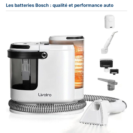
sauvegarde d'un an et
Les batteries Bosch : qualité et performance auto
des mises à jour
logicielles gratuites de 2
ans.