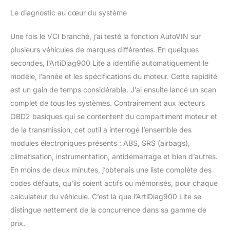
pour voiture prend en
Le diagnostic au cœur du système
charge 8 des services les
plus populaires, y
Une fois le VCI branché, j’ai testé la fonction AutoVIN sur
compris les
plusieurs véhicules de marques différentes. En quelques
réinitialisations d'huile,
l'adaptation de
secondes, l’ArtiDiag900 Lite a identifié automatiquement le
l'accélérateur, les
modèle, l’année et les spécifications du moteur. Cette rapidité
réinitialisations EPB, les
est un gain de temps considérable. J’ai ensuite lancé un scan
réinitialisations d'angle
complet de tous les systèmes. Contrairement aux lecteurs
de direction, la
régénération DPF, les
OBD2 basiques qui se contentent du compartiment moteur et
purges ABS, les
de la transmission, cet outil a interrogé l’ensemble des
réinitialisations BMS, les
modules électroniques présents : ABS, SRS (airbags),
réinitialisations d'airbag,
climatisation, instrumentation, antidémarrage et bien d’autres.
et la liste ne cesse de
s'allonger. Offre un
En moins de deux minutes, j’obtenais une liste complète des
service et une
codes défauts, qu’ils soient actifs ou mémorisés, pour chaque
maintenance quotidiens
calculateur du véhicule. C’est là que l’ArtiDiag900 Lite se
à 99% des voitures
distingue nettement de la concurrence dans sa gamme de
mondiales. Diagnostic
complet du système OE
prix.