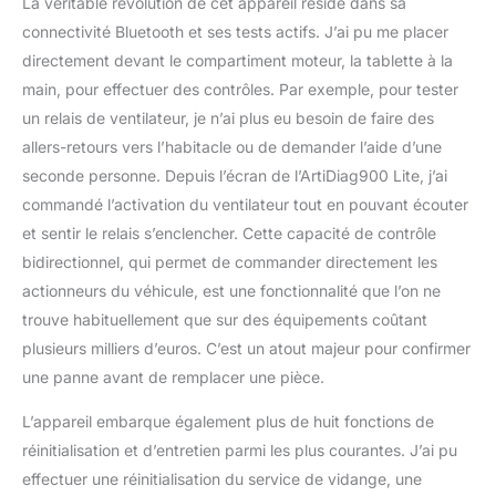
La véritable révolution de cet appareil réside dans sa
d'analyse AD900 Lite est
connectivité Bluetooth et ses tests actifs. J’ai pu me placer
livré avec un Bluetooth
directement devant le compartiment moteur, la tablette à la
5.0 VCI, prenant en
charge une portée de
main, pour effectuer des contrôles. Par exemple, pour tester
diagnostic sans fil allant
un relais de ventilateur, je n’ai plus eu besoin de faire des
jusqu'à 10 mètres, vous
allers-retours vers l’habitacle ou de demander l’aide d’une
permettant de
seconde personne. Depuis l’écran de l’ArtiDiag900 Lite, j’ai
diagnostiquer sans être
confiné aux câbles ou
commandé l’activation du ventilateur tout en pouvant écouter
aux espaces restreints.
et sentir le relais s’enclencher. Cette capacité de contrôle
Le diagnostic sans fil
bidirectionnel, qui permet de commander directement les
stable et rapide fournit
actionneurs du véhicule, est une fonctionnalité que l’on ne
un environnement de
réparation confortable. Il
trouve habituellement que sur des équipements coûtant
propose également des
plusieurs milliers d’euros. C’est un atout majeur pour confirmer
câbles VCI pour
une panne avant de remplacer une pièce.
augmenter les options
de connectivité.
L’appareil embarque également plus de huit fonctions de
Assistance client sans
réinitialisation et d’entretien parmi les plus courantes. J’ai pu
soucis -- Ce lecteur de
effectuer une réinitialisation du service de vidange, une
code OBD2 fonctionne