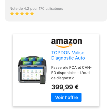
Note de 4.2 pour 170 utilisateurs
TOPDON Valise
Diagnostic Auto
ArtiDiag900 Lite
Passerelle FCA et CAN-
pour système
FD disponibles – L'outil
Complet, lecteur de
de diagnostic
code OBD2
ArtiDiag900 Lite prend en
Bluetooth sans fil
399,99 €
charge les modèles
avec 8+ fonctions
européens après 2000,
de réinitialisation,
les modèles avec
test actif, AutoVIN,
déverrouillage des
tous les logiciels 2
passerelles FCA et CAN-
an gratuit