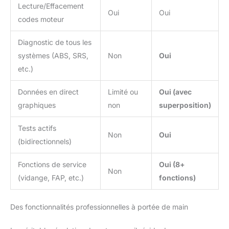
Lecture/Effacement
haut de gamme : l'outil
Oui
Oui
codes moteur
de diagnostic TOPDON
AD900 Lite fournit un
Diagnostic de tous les
rapport TSB, des
conseils de réparation
systèmes (ABS, SRS,
Non
Oui
des codes d'erreur OBD
etc.)
et la localisation du siège
de diagnostic DLC pour
Données en direct
Limité ou
Oui (avec
un diagnostic plus
graphiques
non
superposition)
simple et plus rapide. Il
permet également le tri
Tests actifs
personnalisé des
Non
Oui
données, les flux de
(bidirectionnels)
données en direct, les
arrêts sur image et les
Fonctions de service
Oui (8+
Non
flux en temps réel pour
(vidange, FAP, etc.)
fonctions)
une analyse et un
diagnostic clairs et
précis. Expérience de
Des fonctionnalités professionnelles à portée de main
diagnostic Bluetooth
sans fil -- L'outil