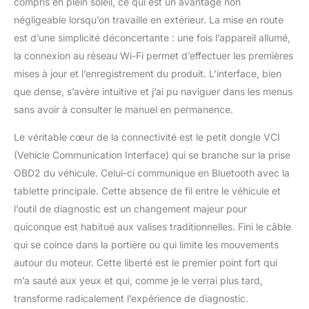
compris en plein soleil, ce qui est un avantage non
du véhicule pour des
négligeable lorsqu’on travaille en extérieur. La mise en route
tests actifs, permettant
est d’une simplicité déconcertante : une fois l’appareil allumé,
aux utilisateurs de
la connexion au réseau Wi-Fi permet d’effectuer les premières
localiser avec précision
et rapidement les
mises à jour et l’enregistrement du produit. L’interface, bien
composants défectueux
que dense, s’avère intuitive et j’ai pu naviguer dans les menus
tels que les injecteurs,
sans avoir à consulter le manuel en permanence.
les pompes de liquide de
refroidissement, les
Le véritable cœur de la connectivité est le petit dongle VCI
vitres, les essuie-glaces,
(Vehicle Communication Interface) qui se branche sur la prise
les phares, les
OBD2 du véhicule. Celui-ci communique en Bluetooth avec la
rétroviseurs, etc., ce qui
est le choix idéal. pour
tablette principale. Cette absence de fil entre le véhicule et
les ateliers/ateliers de
l’outil de diagnostic est un changement majeur pour
réparation automobile
quiconque est habitué aux valises traditionnelles. Fini le câble
car il réduit
qui se coince dans la portière ou qui limite les mouvements
considérablement le
temps de diagnostic du
autour du moteur. Cette liberté est le premier point fort qui
mécanicien. 8+ services
m’a sauté aux yeux et qui, comme je le verrai plus tard,
de réinitialisation à chaud
transforme radicalement l’expérience de diagnostic.
-- Le scanner TOPDON