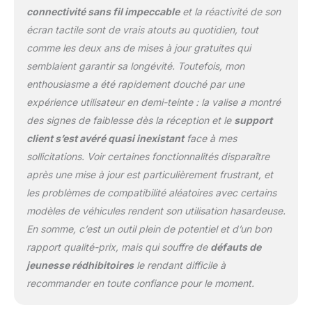
composants défectueux
connectivité sans fil impeccable
et la réactivité de son
tels que les injecteurs,
écran tactile sont de vrais atouts au quotidien, tout
les pompes de liquide de
refroidissement, les
comme les deux ans de mises à jour gratuites qui
vitres, les essuie-glaces,
semblaient garantir sa longévité. Toutefois, mon
les phares, les
enthousiasme a été rapidement douché par une
rétroviseurs, etc., ce qui
expérience utilisateur en demi-teinte : la valise a montré
est le choix idéal. pour
les ateliers/ateliers de
des signes de faiblesse dès la réception et le
support
réparation automobile
client s’est avéré quasi inexistant
face à mes
car il réduit
sollicitations. Voir certaines fonctionnalités disparaître
considérablement le
après une mise à jour est particulièrement frustrant, et
temps de diagnostic du
mécanicien. 8+ services
les problèmes de compatibilité aléatoires avec certains
de réinitialisation à chaud
modèles de véhicules rendent son utilisation hasardeuse.
-- Le scanner TOPDON
En somme, c’est un outil plein de potentiel et d’un bon
pour voiture prend en
rapport qualité-prix, mais qui souffre de
défauts de
charge 8 des services les
jeunesse rédhibitoires
le rendant difficile à
plus populaires, y
compris les
recommander en toute confiance pour le moment.
réinitialisations d'huile,
l'adaptation de