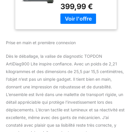
ArtiDiag900 Lite prend en
Bluetooth sans fil
399,99 €
charge les modèles
avec 8+ fonctions
européens après 2000,
de réinitialisation,
les modèles avec
test actif, AutoVIN,
déverrouillage des
tous les logiciels 2
passerelles FCA et CAN-
an gratuit
FD, et répond aux
Prise en main et première connexion
diverses exigences de
diagnostic des modèles
Dès le déballage, la valise de diagnostic TOPDON
Renault. Tout en
résolvant les problèmes
ArtiDiag900 Lite inspire confiance. Avec un poids de 2,21
OBD simples, il enrichit
kilogrammes et des dimensions de 25,5 par 15,5 centimètres,
considérablement la
l’objet n’est pas un simple gadget. Il tient bien en main,
profondeur et les
donnant une impression de robustesse et de durabilité.
fonctionnalités du
L’ensemble est livré dans une mallette de transport rigide, un
diagnostic. La fonction
autoVIN connecte votre
détail appréciable qui protège l’investissement lors des
véhicule en quelques
déplacements. L’écran tactile est lumineux et sa réactivité est
clics. Outil d'analyse
excellente, même avec des gants de mécanicien. J’ai
bidirectionnel -- ce
constaté avec plaisir que sa lisibilité reste très correcte, y
diagnostic voiture envoie
des commandes à l'ECU