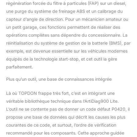
sur la plupart des
régénération forcée du filtre à particules (FAP) sur un diesel,
voitures américaines
une purge du système de freinage ABS et un calibrage du
depuis 1996, les
capteur d’angle de direction. Pour un mécanicien amateur ou
véhicules européens
un petit garage, ces fonctions permettent de réaliser des
après 2000 et les
voitures asiatiques après
opérations complètes sans dépendre du concessionnaire. La
2008, couvrant plus de
réinitialisation du système de gestion de la batterie (BMS), par
60 modèles, plus de 10
exemple, est devenue essentielle sur les véhicules modernes
000 voitures et
équipés de la technologie start-stop, et cet outil la gère
disponible en 12 langues.
Prend en charge une
parfaitement.
sauvegarde d'un an et
des mises à jour
Plus qu’un outil, une base de connaissances intégrée
logicielles gratuites de 2
ans.
Là où TOPDON frappe très fort, c’est en intégrant une
véritable bibliothèque technique dans l’ArtiDiag900 Lite.
L’outil ne se contente pas de donner un code défaut P0420, il
propose une base de données qui décrit les causes les plus
courantes de ce code, et surtout, l’ordre de vérification
recommandé pour les composants. Cette approche guidée