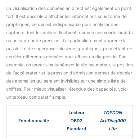
-- Capable de scanner
La visualisation des données en direct est également un point
TOUS les modules, y
compris le moteur, la
fort. Il est possible d’afficher les informations sous forme de
transmission, l'airbag,
graphiques, ce qui est indispensable pour analyser des
l'ABS, l'ESP, le TPMS,
capteurs dont les valeurs fluctuent, comme une sonde lambda
l'antidémarrage, la
ou un capteur de pression. J’ai particulièrement apprécié la
passerelle, la direction, la
radio, la climatisation, et
possibilité de superposer plusieurs graphiques, permettant de
plus encore, ArtiDiag900
corréler différentes données pour affiner un diagnostic. Par
Lite vous permet de lire
exemple, observer simultanément le régime moteur, la position
les informations de
de l’accélérateur et la pression d’admission permet de déceler
l'ECU, de lire /effacer les
codes, afficher les flux de
des anomalies qui seraient invisibles sur une simple liste de
données en direct,
chiffres. Pour mieux visualiser l’étendue des capacités, voici
récupérer des images
un tableau comparatif simple.
figées, effectuer des
tests actifs, et bien plus
Lecteur
TOPDON
encore, vous offrant des
diagnostics précis et
Fonctionnalité
OBD2
ArtiDiag900
approfondis en un seul
Standard
Lite
clic. Mise à niveau
matérielle et logicielle