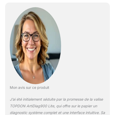
FD, et répond aux
diverses exigences de
diagnostic des modèles
Renault. Tout en
résolvant les problèmes
OBD simples, il enrichit
considérablement la
profondeur et les
fonctionnalités du
diagnostic. La fonction
autoVIN connecte votre
véhicule en quelques
clics. Outil d'analyse
bidirectionnel -- ce
diagnostic voiture envoie
des commandes à l'ECU
Mon avis sur ce produit
du véhicule pour des
tests actifs, permettant
J’ai été initialement séduite par la promesse de la valise
aux utilisateurs de
localiser avec précision
TOPDON ArtiDiag900 Lite, qui offre sur le papier un
et rapidement les
diagnostic système complet et une interface intuitive. Sa