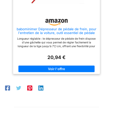
hauteur de la pédale est
ranger dans votre véhicule
fournirons le meilleur service
lorsque vous ne vous en servez
de 100 à 160 mm du sol,
pas, idéal pour la sécurité
et la pédale de la tige du
quotidienne ou les périodes de
stationnement prolongées.
pied est de 16 à 35 mm.
Veuillez vérifier la hauteur
babominimer Dépresseur de pédale de frein, pour
et la largeur de la pédale
l'entretien de la voiture, outil essentiel de pédale
de voiture avant l'achat
de frein et d'accélérateur réglable
Longueur réglable : le dépresseur de pédale de frein dispose
d'une gâchette qui vous permet de régler facilement la
longueur de la tige jusqu'à 71,1 cm, offrant une flexibilité pour
différents modèles de véhicules. Test simplifié : cet outil
permet un fonctionnement à une seule personne pour les
20,94 €
applications de freinage, ce qui le rend idéal pour les tests
automobiles et les diagnostics sans avoir besoin d'une main
supplémentaire. Design antidérapant : équipé d'un pied en
caoutchouc pour éviter de glisser sur la pédale, stabilité et
sécurité lors de l'utilisation. Maintien sûr : la plaque se clipse
en toute sécurité sous le volant ou le siège, vous permettant de
vous concentrer sur votre tâche sans vous soucier du
mouvement de l'outil. Nombreuses utilisations : convient pour
les pédales de frein, d'accélérateur et d'embrayage, ce
dépresseur est essentiel pour toutes les tâches de réparation
ou d'entretien automobile.