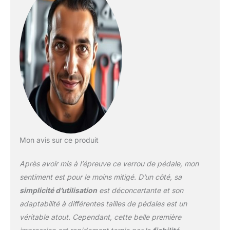
offrant d'excellents effets
antivol. Chaque antivol
de voiture est équipé de
trois clés Cylindre de
serrure breveté : le
verrou de pédale de frein
est conçu avec un noyau
de verrouillage à balle et
ne peut pas être
déverrouillé avec du
papier d'aluminium, des
crochets, des clés
principales, etc. Il est
Mon avis sur ce produit
plus robuste et résistant
au déverrouillage et au
Après avoir mis à l’épreuve ce verrou de pédale, mon
perçage violents
sentiment est pour le moins mitigé. D’un côté, sa
Installation facile :
simplicité d’utilisation
est déconcertante et son
l'installation du verrou de
adaptabilité à différentes tailles de pédales est un
frein de voiture peut être
effectuée en quelques
véritable atout. Cependant, cette belle première
secondes sans se