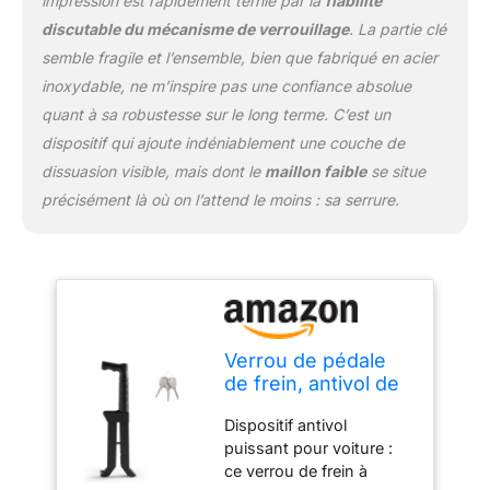
impression est rapidement ternie par la
fiabilité
pencher. Vous n'avez
discutable du mécanisme de verrouillage
. La partie clé
pas besoin d'autres
semble fragile et l’ensemble, bien que fabriqué en acier
outils ou de vous
pencher Plus qu'un
inoxydable, ne m’inspire pas une confiance absolue
verrou de voiture : ce
quant à sa robustesse sur le long terme. C’est un
dispositif de prévention
dispositif qui ajoute indéniablement une couche de
du vol de voiture peut
dissuasion visible, mais dont le
maillon faible
se situe
être utilisé comme brise-
vitre et outil
précisément là où on l’attend le moins : sa serrure.
d'autodéfense dans des
situations inattendues
Modèles de voiture
applicables : ce verrou de
voiture convient à la
hauteur de la pédale est
de 100 à 160 mm du sol,
Verrou de pédale
et la pédale de la tige du
de frein, antivol de
pied est de 16 à 35 mm.
voiture, dispositif
Dispositif antivol
Veuillez vérifier la hauteur
de verrouillage de
puissant pour voiture :
et la largeur de la pédale
frein et
ce verrou de frein à
de voiture avant l'achat
d'embrayage de