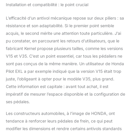
Installation et compatibilité : le point crucial
voiture convient à la
hauteur de la pédale est
de 100 à 160 mm du sol,
L’efficacité d’un antivol mécanique repose sur deux piliers : sa
et la pédale de la tige du
résistance et son adaptabilité. Si le premier point semble
pied est de 16 à 35 mm.
acquis, le second mérite une attention toute particulière. J’ai
Veuillez vérifier la hauteur
pu constater, en parcourant les retours d’utilisateurs, que le
et la largeur de la pédale
de voiture avant l'achat
fabricant Kernel propose plusieurs tailles, comme les versions
V15 et V35. C’est un point essentiel, car tous les pédaliers ne
sont pas conçus de la même manière. Un utilisateur de Honda
Pilot EXL a par exemple indiqué que la version V15 était trop
juste, l’obligeant à opter pour le modèle V35, plus grand.
Cette information est capitale : avant tout achat, il est
impératif de mesurer l’espace disponible et la configuration de
ses pédales.
Les constructeurs automobiles, à l’image de HONDA, ont
tendance à renforcer leurs pédales de frein, ce qui peut
modifier les dimensions et rendre certains antivols standards