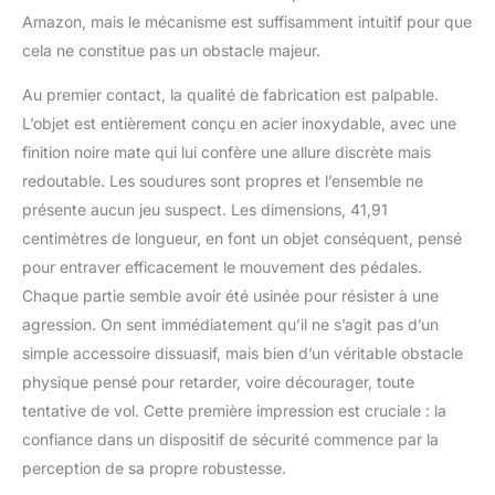
principales, etc. Il est
Amazon, mais le mécanisme est suffisamment intuitif pour que
plus robuste et résistant
cela ne constitue pas un obstacle majeur.
au déverrouillage et au
perçage violents
Au premier contact, la qualité de fabrication est palpable.
Installation facile :
l'installation du verrou de
L’objet est entièrement conçu en acier inoxydable, avec une
frein de voiture peut être
finition noire mate qui lui confère une allure discrète mais
effectuée en quelques
redoutable. Les soudures sont propres et l’ensemble ne
secondes sans se
présente aucun jeu suspect. Les dimensions, 41,91
pencher. Vous n'avez
pas besoin d'autres
centimètres de longueur, en font un objet conséquent, pensé
outils ou de vous
pour entraver efficacement le mouvement des pédales.
pencher Plus qu'un
Chaque partie semble avoir été usinée pour résister à une
verrou de voiture : ce
agression. On sent immédiatement qu’il ne s’agit pas d’un
dispositif de prévention
du vol de voiture peut
simple accessoire dissuasif, mais bien d’un véritable obstacle
être utilisé comme brise-
physique pensé pour retarder, voire décourager, toute
vitre et outil
tentative de vol. Cette première impression est cruciale : la
d'autodéfense dans des
confiance dans un dispositif de sécurité commence par la
situations inattendues
perception de sa propre robustesse.
Modèles de voiture
applicables : ce verrou de