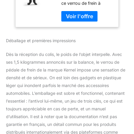
ce verrou de frein à
d'embrayage de
pédale est fabriqué en
voiture, robuste en
acier inoxydable robuste
acier inoxydable,
et épais. Grâce aux
protection de
processus de
sécurité, dispositif
durcissement et de
de prévention
Déballage et premières impressions
trempe, il est résistant à
antivol avec
la coupe et au
cisaillement hydraulique,
Dès la réception du colis, le poids de l’objet interpelle. Avec
offrant d'excellents effets
ses 1,5 kilogrammes annoncés sur la balance, le verrou de
antivol. Chaque antivol
pédale de frein de la marque Kernel impose une sensation de
de voiture est équipé de
densité et de sérieux. On est loin des gadgets en plastique
trois clés Cylindre de
serrure breveté : le
léger qui inondent parfois le marché des accessoires
verrou de pédale de frein
automobiles. L’emballage est sobre et fonctionnel, contenant
est conçu avec un noyau
l’essentiel : l’antivol lui-même, un jeu de trois clés, ce qui est
de verrouillage à balle et
toujours appréciable en cas de perte, et un manuel
ne peut pas être
déverrouillé avec du
d’utilisation. Il est à noter que la documentation n’est pas
papier d'aluminium, des
garantie en français, un détail commun pour les produits
crochets, des clés
distribués internationalement via des plateformes comme