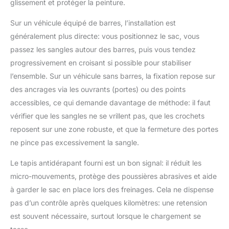
glissement et protéger la peinture.
Contrairement aux
coffres de toit
Sur un véhicule équipé de barres, l’installation est
classiques difficiles à
généralement plus directe: vous positionnez le sac, vous
stocker, notre modèle
souple se plie en
passez les sangles autour des barres, puis vous tendez
quelques secondes.
progressivement en croisant si possible pour stabiliser
Rangez-le facilement
l’ensemble. Sur un véhicule sans barres, la fixation repose sur
dans son sac de
des ancrages via les ouvrants (portes) ou des points
transport compact
après vos vacances
accessibles, ce qui demande davantage de méthode: il faut
pour un
vérifier que les sangles ne se vrillent pas, que les crochets
encombrement minimal
reposent sur une zone robuste, et que la fermeture des portes
ne pince pas excessivement la sangle.
Le tapis antidérapant fourni est un bon signal: il réduit les
micro-mouvements, protège des poussières abrasives et aide
à garder le sac en place lors des freinages. Cela ne dispense
pas d’un contrôle après quelques kilomètres: une retension
est souvent nécessaire, surtout lorsque le chargement se