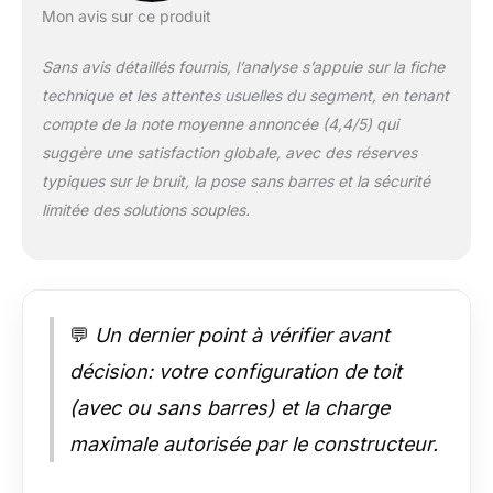
pluie battante et la
Mon avis sur ce produit
neige sur l'autoroute
[INSTALLATION
Sans avis détaillés fournis, l’analyse s’appuie sur la fiche
UNIVERSELLE : AVEC
technique et les attentes usuelles du segment, en tenant
OU SANS BARRES]
compte de la note moyenne annoncée (4,4/5) qui
Ce coffre de toit
suggère une satisfaction globale, avec des réserves
s'adapte à toutes les
voitures, des
typiques sur le bruit, la pose sans barres et la sécurité
citadines aux SUV.
limitée des solutions souples.
Grâce aux 6 crochets
de sécurité inclus,
vous pouvez le fixer
solidement même si
votre véhicule n'est
💬
Un dernier point à vérifier avant
pas équipé de barres
de toit transversales
décision: votre configuration de toit
[STABILITÉ
(avec ou sans barres) et la charge
MAXIMALE ET
SÉCURITÉ] Le tapis
maximale autorisée par le constructeur.
antidérapant inclus
protège votre toit des