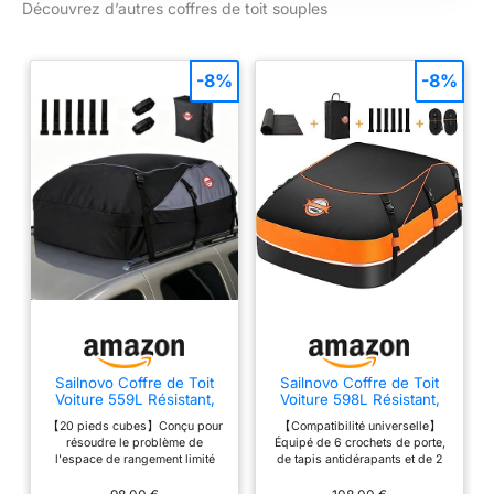
Découvrez d’autres coffres de toit souples
encombrants [100%
encombrement
ÉTANCHE &
minimal
PROTECTION
TOUTES SAISONS]
-8%
-8%
Conçu en PVC 840D
de qualité militaire, ce
sac de toit est
totalement
imperméable. Ses
coutures
thermosoudées et sa
fermeture éclair avec
rabat de 15 cm
protègent vos
bagages contre la
pluie battante et la
neige sur l'autoroute
Sailnovo Coffre de Toit
Sailnovo Coffre de Toit
Voiture 559L Résistant,
Voiture 598L Résistant,
[INSTALLATION
Sac de Toit Voiture
Sac de Toit Voiture
UNIVERSELLE : AVEC
【20 pieds cubes】Conçu pour
【Compatibilité universelle】
Pliable
Pliable
résoudre le problème de
Équipé de 6 crochets de porte,
OU SANS BARRES]
l'espace de rangement limité
de tapis antidérapants et de 2
Ce coffre de toit
dans votre voiture. C'est
sangles réglables
pourquoi la capacité est
supplémentaires, le coffre de