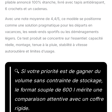
pliable annoncé 100% étanche, livré avec tapis antidérapant,
6 crochets et un cadenas.
Avec une note moyenne de 4,4/5, ce modèle se positionne
comme une solution pragmatique pour les départs en
vacances, les week-ends sportifs ou les déménagements
légers. Ce test produit se concentre sur l’essentiel: capacité
réelle, montage, tenue à la pluie, stabilité à vitesse
autoroutière et limites d’usage.
🔍
Si votre priorité est de gagner du
volume sans contrainte de stockage,
le format souple de 600 l mérite une
comparaison attentive avec un coffre
rigide.