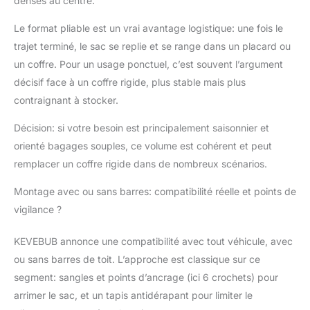
denses au centre.
citadines aux SUV.
Grâce aux 6 crochets
Le format pliable est un vrai avantage logistique: une fois le
de sécurité inclus, vous
trajet terminé, le sac se replie et se range dans un placard ou
pouvez le fixer
un coffre. Pour un usage ponctuel, c’est souvent l’argument
solidement même si
décisif face à un coffre rigide, plus stable mais plus
votre véhicule n'est
pas équipé de barres
contraignant à stocker.
de toit transversales
[STABILITÉ MAXIMALE
Décision: si votre besoin est principalement saisonnier et
ET SÉCURITÉ] Le tapis
orienté bagages souples, ce volume est cohérent et peut
antidérapant inclus
remplacer un coffre rigide dans de nombreux scénarios.
protège votre toit des
rayures et stabilise le
Montage avec ou sans barres: compatibilité réelle et points de
chargement à haute
vigilance ?
vitesse. Les sangles
renforcées de 3,8 cm
KEVEBUB annonce une compatibilité avec tout véhicule, avec
et les boucles robustes
garantissent un trajet
ou sans barres de toit. L’approche est classique sur ce
silencieux et sans
segment: sangles et points d’ancrage (ici 6 crochets) pour
vibrations [PLIABLE ET
arrimer le sac, et un tapis antidérapant pour limiter le
FACILE À RANGER]