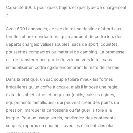
de toit rigides
encombrants [100%
Capacité 600 l: pour quels trajets et quel type de chargement
ÉTANCHE &
?
PROTECTION TOUTES
SAISONS] Conçu en
Avec 600 l annoncés, ce sac de toit se destine d’abord aux
PVC 840D de qualité
familles et aux conducteurs qui manquent de coffre lors des
militaire, ce sac de toit
est totalement
départs chargés: valises souples, sacs de sport, couettes,
imperméable. Ses
poussettes compactes ou matériel de camping. La promesse
coutures
est de transférer une partie du volume vers le toit sans
thermosoudées et sa
immobiliser un coffre rigide encombrant le reste de l’année.
fermeture éclair avec
rabat de 15 cm
Dans la pratique, un sac souple tolère mieux les formes
protègent vos bagages
irrégulières qu’un coffre à coque, mais il impose une règle:
contre la pluie battante
et la neige sur
éviter les objets durs et anguleux (outils, caisses rigides,
l'autoroute
équipements métalliques) qui peuvent créer des points de
[INSTALLATION
pression, marquer la carrosserie ou fatiguer la toile à la
UNIVERSELLE : AVEC
longue. Pour un usage serein, privilégiez des contenants
OU SANS BARRES] Ce
coffre de toit s'adapte à
souples, répartis en couches, avec les éléments les plus
toutes les voitures, des