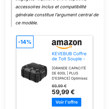
accessoires inclus et compatibilité
générale constitue l’argument central de
ce modèle.
-14%
KEVEBUB Coffre
de Toit Souple -
600L (21 Cu Ft)
[GRANDE CAPACITÉ
100% Étanche -
DE 600L | PLUS
Sac de Toit
D'ESPACE] Optimisez
Voiture Pliable
l'espace de votre
pour Tout
69,99 €
véhicule avec ce
Véhicule
59,99 €
coffre de toit souple
Avec/Sans
de 21 pieds cubes. Il
Barres - Inclut
peut accueillir 4 à 6
Tapis
valises ou tout