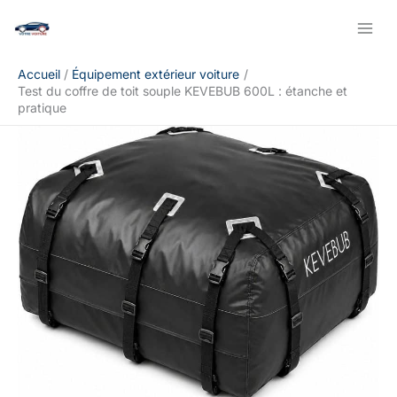
Aller
Rechercher
au
contenu
Accueil
Équipement extérieur voiture
Test du coffre de toit souple KEVEBUB 600L : étanche et
pratique