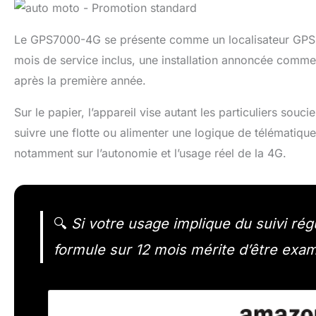
Le GPS7000-4G se présente comme un localisateur GPS di
mois de service inclus, une installation annoncée comm
après la première année.
Sur le papier, l’appareil vise autant les particuliers sou
suivre une flotte ou alimenter une logique de télématique
notamment sur l’autonomie et l’usage réel de la 4G.
🔍
Si votre usage implique du suivi régul
formule sur 12 mois mérite d’être exam