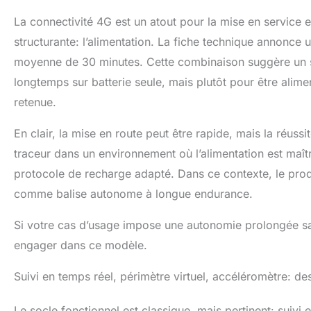
24h/24 et 7j/7.
La connectivité 4G est un atout pour la mise en service et 
structurante: l’alimentation. La fiche technique annonce
moyenne de 30 minutes. Cette combinaison suggère un sc
longtemps sur batterie seule, mais plutôt pour être alime
retenue.
En clair, la mise en route peut être rapide, mais la réussi
traceur dans un environnement où l’alimentation est maît
protocole de recharge adapté. Dans ce contexte, le pr
comme balise autonome à longue endurance.
Si votre cas d’usage impose une autonomie prolongée sans
engager dans ce modèle.
Suivi en temps réel, périmètre virtuel, accéléromètre: des 
Le socle fonctionnel est classique, mais pertinent: suivi