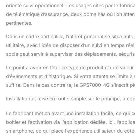
GPS7000 G1 est l
orienté suivi opérationnel. Les usages cités par le fabric
12 mois ou 2 an
de télématique d’assurance, deux domaines où l’on attend 
de carte SIM n'
pertinentes.
pour seulement 
pour ceux qui r
obligatoires.
Dans un cadre particulier, l’intérêt principal se situe aut
MULTILINGUE ET 
utilitaire, avec l’idée de disposer d’un suivi en temps r
compatible avec
socle peut servir à superviser des déplacements, sécuris
couverture conti
d'utilisation, in
Le point à avoir en tête: ce type de produit n’a de valeu
utilisateurs du
nécessaire. Par
d’événements et d’historique. Si votre attente se limite à
récupération de 
suffire. Dans le cas contraire, le GPS7000-4G s’inscrit pl
location et le
GÉOFERMETURE +
Installation et mise en route: simple sur le principe, à con
de secours inté
géographique of
pannes de l’app
Le fabricant met en avant une installation facile, ce qu
intuitive et mul
boîtier et l’activation via l’application dédiée. Ici, l’app
suivi, où que vo
smartphone, ce qui place l’expérience utilisateur du côté 
la sécurité d’un