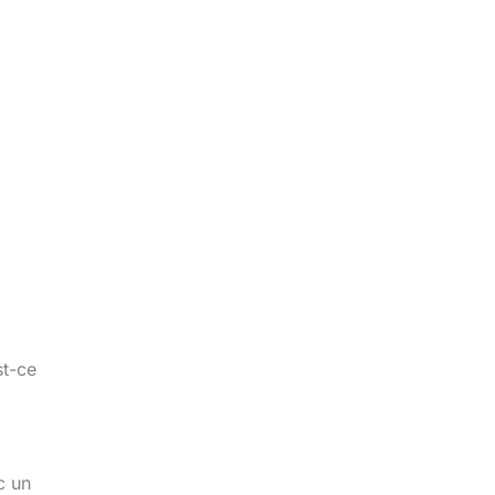
st-ce
c un