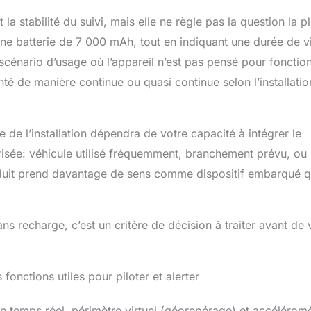
la stabilité du suivi, mais elle ne règle pas la question la p
 une batterie de 7 000 mAh, tout en indiquant une durée de v
énario d’usage où l’appareil n’est pas pensé pour fonctio
nté de manière continue ou quasi continue selon l’installatio
te de l’installation dépendra de votre capacité à intégrer le
risée: véhicule utilisé fréquemment, branchement prévu, ou
oduit prend davantage de sens comme dispositif embarqué 
 recharge, c’est un critère de décision à traiter avant de
fonctions utiles pour piloter et alerter
 en temps réel, périmètre virtuel (géorepérage) et accéléromè