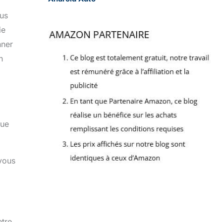
lus
ie
nner
n
que
 vous
tre.