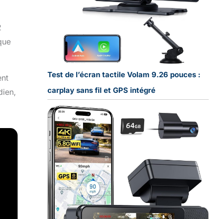
2
que
Test de l’écran tactile Volam 9.26 pouces :
ent
carplay sans fil et GPS intégré
dien,