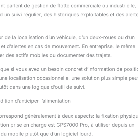
ivré avec le service déjà activé : 30 jours, 90 jours, 6 mois,
ant parlent de gestion de flotte commerciale ou industrielle, 
s, selon l'option choisie lors de l'achat. Aucun rechargement
un suivi régulier, des historiques exploitables et des alert
est nécessaire. Le renouvellement est entièrement facultatif
9,00 € par mois. Sans frais cachés ni engagement. Idéal
echerchent un traceur GPS pour véhicule sans frais mensuels
 COUVERTURE 4G LTE À TRAVERS L'EUROPE + APPLICATION
our de la localisation d’un véhicule, d’un deux-roues ou d’un
INTUITIVE : Cet appareil utilise un réseau 4G LTE
éel et d’alertes en cas de mouvement. En entreprise, le même
 les principaux opérateurs européens, garantissant une
er des actifs mobiles ou documenter des trajets.
nue sur tout le continent. L'application est simple
tuitive et disponible en plusieurs langues, idéale pour les
r que si vous avez un besoin concret d’information de positi
 monde entier. Aucun rechargement de carte SIM n'est
fait comme traceur compact, dispositif discret pour la
 une localisation occasionnelle, une solution plus simple peu
véhicules volés ou solution pour les flottes, les sociétés de
utôt dans une logique d’outil de suivi.
s jeunes conducteurs. ÉTANCHE IP65 + ALARME DE
 GARANTIE À VIE : Son boîtier étanche IP65, sa batterie
dition d’anticiper l’alimentation
grée et ses alertes instantanées d’entrée/sortie de zone
frent une protection maximale. La garantie à vie couvre les
areil, vous assurant une protection permanente. L’application
i correspond généralement à deux aspects: la fixation physiq
tilingue permet une gestion simplifiée et en temps réel du
lication prise en charge est GPS7000 Pro, à utiliser depuis un
us soyez. Que ce soit pour votre voiture, votre flotte ou pour
du mobile plutôt que d’un logiciel lourd.
 jeune conducteur, le GPS7000 G1 offre une visibilité fiable