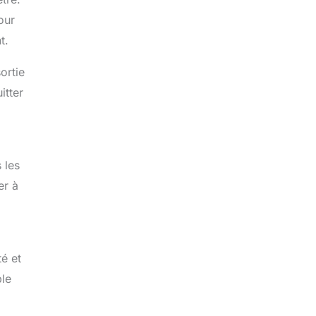
our
t.
ortie
itter
 les
er à
té et
ble