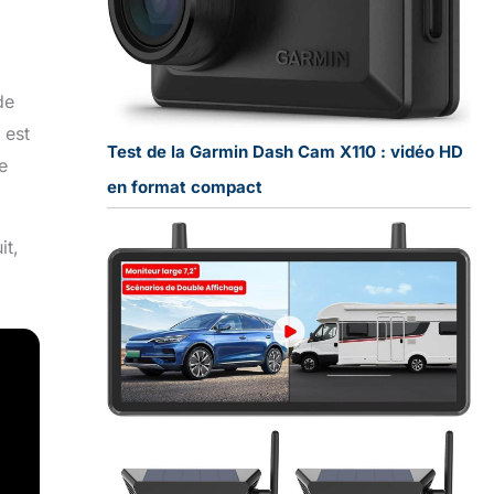
de
 est
Test de la Garmin Dash Cam X110 : vidéo HD
e
en format compact
it,