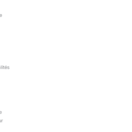
e
lités
e
ur