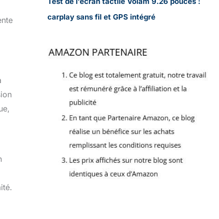
Test de l’écran tactile Volam 9.26 pouces :
carplay sans fil et GPS intégré
ente
a
sion
ue,
n
ité.