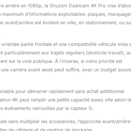
a arrière en 1080p, la Oryzom Dashcam 4K Pro vise d’abo
un maximum d’informations exploitables: plaques, marquage
duo avant/arrière est évident en ville, en stationnement, ou su
.
 orientée partie frontale et une compatibilité véhicule mise 
 particulièrement aux trajets réguliers (domicile-travail), a
nt sur la voie publique. À l’inverse, si votre priorité est
 une caméra avant seule peut suffire, avec un budget souve
éciable pour démarrer rapidement sans achat additionnel
ation 4K peut remplir une petite capacité assez vite selon l
des événements verrouillés par le capteur G.
e sans multiplier les accessoires, l’approche avant/arrière
elles de câblage et de gestion de stockage.