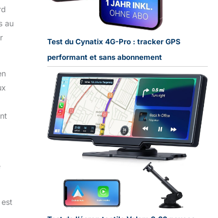
rd
s au
r
Test du Cynatix 4G-Pro : tracker GPS
performant et sans abonnement
en
ux
nt
e
 est