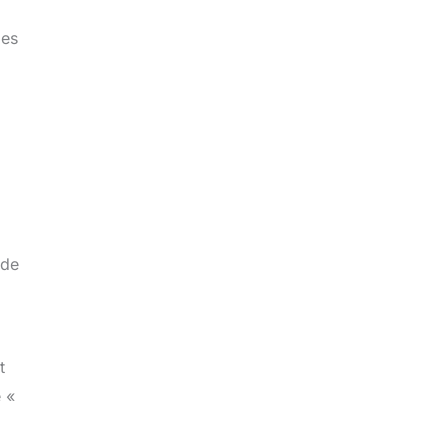
les
 de
t
e «