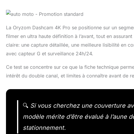
La Oryzom Dashcam 4K Pro se positionne sur un segme
filmer en ultra haute définition à l’avant, tout en assura
claire: une capture détaillée, une meilleure lisibilité en 
avec capteur G et surveillance 24h/24.
Ce test se concentre sur ce que la fiche technique permet
intérêt du double canal, et limites à connaître avant de 
🔍
Si vous cherchez une couverture avan
modèle mérite d’être évalué à l’aune d
stationnement.