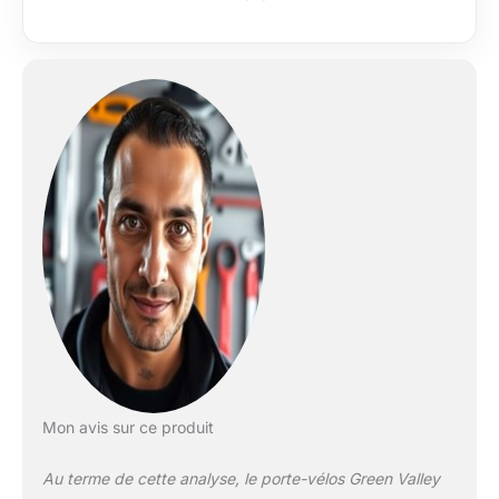
(VAE), avec une
capacité maximale de
60 kg. Idéal pour les
trajets en famille ou
entre amis ! 📌
Produit pré-assemblé
à 98%, installation
facile avec outil
fourni. ✔ Accès facile
au coffre – Système
basculant intégré
Conçu pour une
utilisation pratique,
grâce à son système
de basculement,
accédez à votre
coffre même avec les
vélos installés. ✔
Mon avis sur ce produit
Fixation robuste et
sécurisée –
Au terme de cette analyse, le porte-vélos Green Valley
Protection optimale