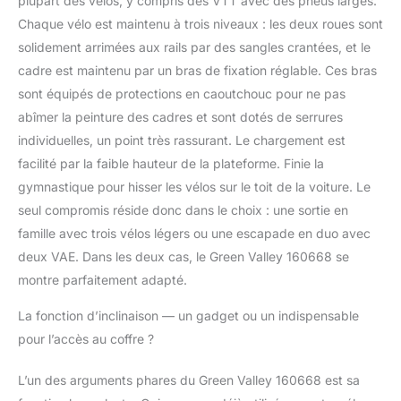
plupart des vélos, y compris des VTT avec des pneus larges.
Éclairage intégré –
Chaque vélo est maintenu à trois niveaux : les deux roues sont
Conformité aux
normes routières Doté
solidement arrimées aux rails par des sangles crantées, et le
d’un système
cadre est maintenu par un bras de fixation réglable. Ces bras
d’éclairage 5 fonctions
sont équipés de protections en caoutchouc pour ne pas
et d’une prise 13
abîmer la peinture des cadres et sont dotés de serrures
broches, garantissant
une visibilité parfaite et
individuelles, un point très rassurant. Le chargement est
une conformité totale
facilité par la faible hauteur de la plateforme. Finie la
sur la route.
gymnastique pour hisser les vélos sur le toit de la voiture. Le
seul compromis réside donc dans le choix : une sortie en
famille avec trois vélos légers ou une escapade en duo avec
deux VAE. Dans les deux cas, le Green Valley 160668 se
montre parfaitement adapté.
La fonction d’inclinaison — un gadget ou un indispensable
pour l’accès au coffre ?
L’un des arguments phares du Green Valley 160668 est sa