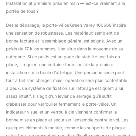
Idéal pour les trajets en
Installation et première prise en main — est-ce vraiment à la
famille ou entre amis !
portée de tous ?
📌 Produit pré-
assemblé à 98%,
Dès le déballage, le porte-vélos Green Valley 160668 inspire
installation facile avec
outil fourni. ✔ Accès
une sensation de robustesse. Les matériaux semblent de
facile au coffre –
bonne facture et l’assemblage général est soigné. Avec un
Système basculant
poids de 17 kilogrammes, il se situe dans la moyenne de sa
intégré Conçu pour
catégorie. Si ce poids est un gage de stabilité une fois en
une utilisation pratique,
grâce à son système
place, il requiert une certaine force lors de la première
de basculement,
installation sur la boule d’attelage. Une personne seule peut
accédez à votre coffre
tout à fait s’en charger, mais l’opération sera plus confortable
même avec les vélos
à deux. Le système de fixation sur l’attelage est quant à lui
installés. ✔ Fixation
robuste et sécurisée –
assez intuitif. Il s’agit d’un levier de serrage qu’il suffit
Protection optimale
d’abaisser pour verrouiller fermement le porte-vélos. Un
Fixation sur la boule
indicateur visuel et un verrou à clé viennent confirmer la
d’attelage par vis pour
bonne mise en place et sécuriser l’ensemble contre le vol. Les
une stabilité renforcée.
Pinces avec protection
quelques éléments à monter, comme les supports de plaque
en caoutchouc pour
et les feux, ne présentent pas de difficulté majeure et la notice