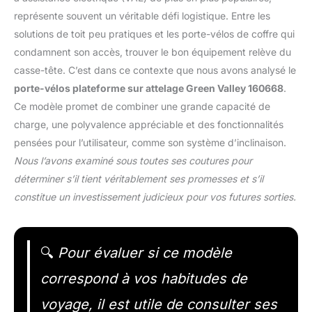
représente souvent un véritable défi logistique. Entre les
solutions de toit peu pratiques et les porte-vélos de coffre qui
condamnent son accès, trouver le bon équipement relève du
casse-tête. C’est dans ce contexte que nous avons analysé le
porte-vélos plateforme sur attelage Green Valley 160668
.
Ce modèle promet de combiner une grande capacité de
charge, une polyvalence appréciable et des fonctionnalités
pensées pour l’utilisateur, comme son système d’inclinaison.
Nous l’avons examiné sous toutes ses coutures pour
déterminer s’il tient véritablement ses promesses et s’il
constitue un investissement judicieux pour vos futures sorties.
🔍
Pour évaluer si ce modèle
correspond à vos habitudes de
voyage, il est utile de consulter ses