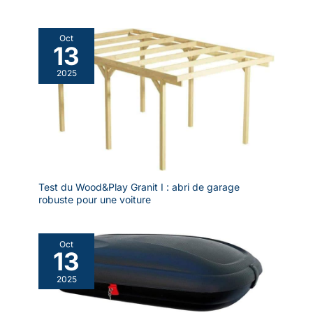
Oct
13
2025
Test du Wood&Play Granit I : abri de garage
robuste pour une voiture
Oct
13
2025