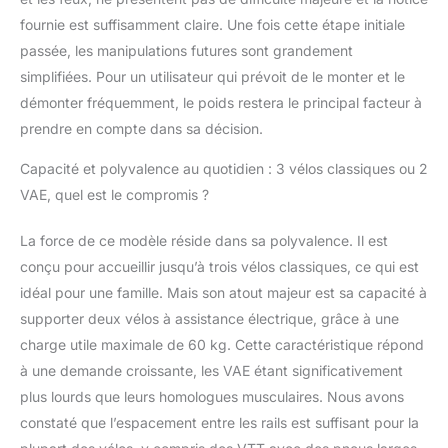
sécuriser le cadre des
fournie est suffisamment claire. Une fois cette étape initiale
vélos sans les abîmer.
passée, les manipulations futures sont grandement
Fixation des roues
simplifiées. Pour un utilisateur qui prévoit de le monter et le
avec sangle textile
ajustable pour une
démonter fréquemment, le poids restera le principal facteur à
tenue optimale. ✔
prendre en compte dans sa décision.
Structure légère et
résistante – Aluminium
Capacité et polyvalence au quotidien : 3 vélos classiques ou 2
& acier Rails en
VAE, quel est le compromis ?
aluminium pour plus de
légèreté et de
La force de ce modèle réside dans sa polyvalence. Il est
durabilité. Structure
portante en acier,
conçu pour accueillir jusqu’à trois vélos classiques, ce qui est
garantissant une
idéal pour une famille. Mais son atout majeur est sa capacité à
robustesse optimale
supporter deux vélos à assistance électrique, grâce à une
tout en restant
charge utile maximale de 60 kg. Cette caractéristique répond
compact. Empattement
à une demande croissante, les VAE étant significativement
max. 1250 mm et
distance entre les vélos
plus lourds que leurs homologues musculaires. Nous avons
de 18 cm pour éviter les
constaté que l’espacement entre les rails est suffisant pour la
frottements. ✔