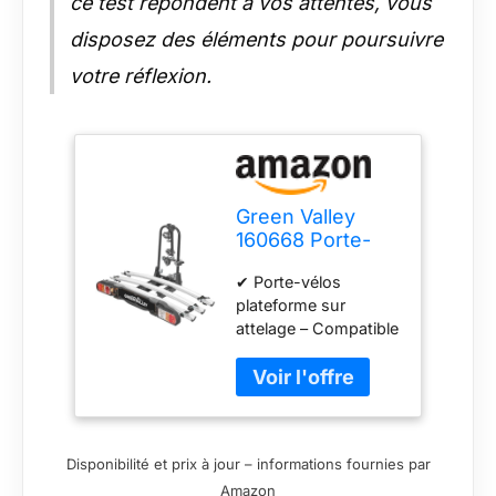
ce test répondent à vos attentes, vous
disposez des éléments pour poursuivre
votre réflexion.
Green Valley
160668 Porte-
Vélos Plateforme
✔ Porte-vélos
sur Attelage
plateforme sur
Voiture Tilting – 3
attelage – Compatible
Vélos Classiques
vélos électriques
(2 Électriques
(VAE) Ce porte-vélos
VAE Max) –
plateforme sur
Pliable, Inclinable
attelage permet de
& Sécurisé -
transporter jusqu’à 3
60kg
Disponibilité et prix à jour – informations fournies par
vélos classiques ou 2
Amazon
vélos électriques