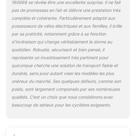
160668 se révèle être une excellente surprise. Il ne fait
Fixation sur la boule
d’attelage par vis
pas de promesses en l’air et délivre une prestation très
pour une stabilité
complète et cohérente. Particulièrement adapté aux
renforcée. Pinces
possesseurs de vélos électriques et aux familles, il brille
avec protection en
par sa praticité, notamment grâce à sa fonction
caoutchouc pour
sécuriser le cadre des
d’inclinaison qui change véritablement la donne au
vélos sans les
quotidien. Robuste, sécurisant et bien pensé, il
abîmer. Fixation des
représente un investissement très pertinent pour
roues avec sangle
quiconque cherche une solution de transport fiable et
textile ajustable pour
une tenue optimale.
durable, sans pour autant viser les modèles les plus
✔ Structure légère et
onéreux du marché. Ses quelques défauts, comme son
résistante –
poids, sont largement compensés par ses nombreuses
Aluminium & acier
qualités. C’est un choix que nous considérons avec
Rails en aluminium
beaucoup de sérieux pour les cyclistes exigeants.
pour plus de légèreté
et de durabilité.
Structure portante en
acier, garantissant
une robustesse