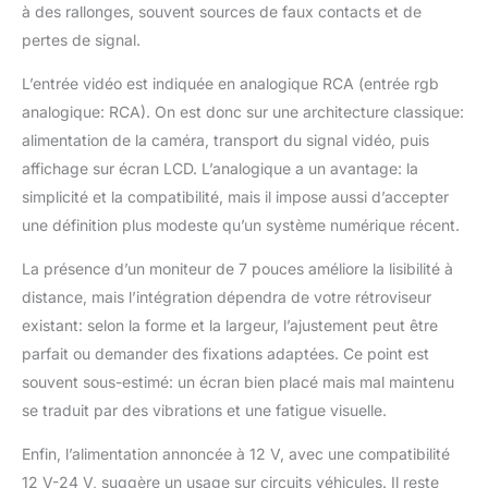
à des rallonges, souvent sources de faux contacts et de
besoin d'alimenter le
moniteur et la caméra
pertes de signal.
séparément, ce qui
L’entrée vidéo est indiquée en analogique RCA (entrée rgb
rend l'installation plus
facile. Il peut également
analogique: RCA). On est donc sur une architecture classique:
fournir de l'énergie via
alimentation de la caméra, transport du signal vidéo, puis
le feu de recul, et
affichage sur écran LCD. L’analogique a un avantage: la
l'image de recul est
simplicité et la compatibilité, mais il impose aussi d’accepter
automatiquement
déclenchée lors de la
une définition plus modeste qu’un système numérique récent.
marche arrière. Câbles
de connexion à 4
La présence d’un moniteur de 7 pouces améliore la lisibilité à
broches : une solution
distance, mais l’intégration dépendra de votre rétroviseur
de câble permet à la
existant: selon la forme et la largeur, l’ajustement peut être
fois l'alimentation et la
parfait ou demander des fixations adaptées. Ce point est
transmission du signal.
souvent sous-estimé: un écran bien placé mais mal maintenu
Aucun câble
d'alimentation n'est
se traduit par des vibrations et une fatigue visuelle.
nécessaire pour
connecter les caméras.
Enfin, l’alimentation annoncée à 12 V, avec une compatibilité
Le moniteur peut
12 V-24 V, suggère un usage sur circuits véhicules. Il reste