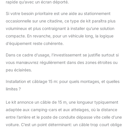
corps de caméra
rapide qu’avec un écran déporté.
étanche avec pare-
soleil et support en
Si votre besoin prioritaire est une aide au stationnement
métal. Facile à monter
occasionnelle sur une citadine, ce type de kit paraîtra plus
sur n'importe quelle
volumineux et plus contraignant à installer qu’une solution
surface plane du
compacte. En revanche, pour un véhicule long, la logique
véhicule, il aide votre
vue encore clairement
d’équipement reste cohérente.
la nuit ou par mauvais
temps. 2 types de
Dans ce cadre d’usage, l’investissement se justifie surtout si
connexion : notre
vous manœuvrez régulièrement dans des zones étroites ou
caméra de recul de
peu éclairées.
voiture avec moniteur
peut être directement
Installation et câblage 15 m: pour quels montages, et quelles
connectée à l'allume-
limites ?
cigare, l'installation
simple ne nécessite
Le kit annonce un câble de 15 m, une longueur typiquement
qu'une alimentation
allume-cigare,
adaptée aux camping-cars et aux attelages, où la distance
connectez la caméra et
entre l’arrière et le poste de conduite dépasse vite celle d’une
le moniteur via un câble
voiture. C’est un point déterminant: un câble trop court oblige
vidéo de 15 m, pas