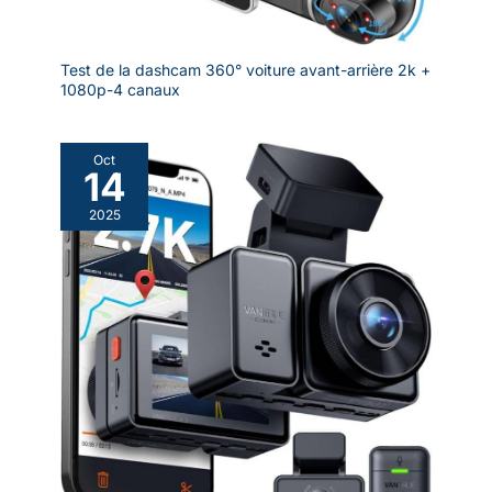
interférences du
circuit du véhicule
que le câble AV
Test de la dashcam 360° voiture avant-arrière 2k +
normal.
1080p-4 canaux
Oct
14
2025