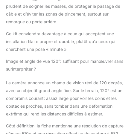
alimenter la caméra
prudent de soigner les masses, de protéger le passage de
directement. Un fil dur
câble et d’éviter les zones de pincement, surtout sur
épais peut mieux
protéger les
remorque ou porte arrière.
interférences du circuit
Ce kit conviendra davantage à ceux qui acceptent une
du véhicule que le
câble AV normal.
installation filaire propre et durable, plutôt qu’à ceux qui
cherchent une pose « minute ».
Image et angle de vue 120°: suffisant pour manœuvrer sans
surinterpréter ?
La caméra annonce un champ de vision réel de 120 degrés,
avec un objectif grand angle fixe. Sur le terrain, 120° est un
compromis courant: assez large pour voir les coins et les
obstacles proches, sans tomber dans une déformation
extrême qui rend les distances difficiles à estimer.
Côté définition, la fiche mentionne une résolution de capture
d’écran 510p et une résolution effective de capture à 582