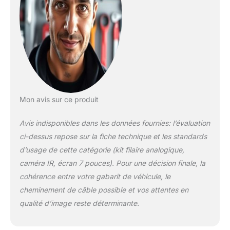
voiture pour bus,
camion, caravane,
remorque, camping-
car et autres
appareils lourds.
Rétroviseur HD 7"
TFT LCD écran de
rétroviseur, clip sur
rétroviseur original,
installation facile +
Mon avis sur ce produit
connecteurs à
distance 2 canaux 4
Avis indisponibles dans les données fournies: l’évaluation
broches maximum
ci-dessus repose sur la fiche technique et les standards
prend en charge 2
d’usage de cette catégorie (kit filaire analogique,
connexions de
caméras. Caméra de
caméra IR, écran 7 pouces). Pour une décision finale, la
recul étanche avec
cohérence entre votre gabarit de véhicule, le
vision nocturne 18
cheminement de câble possible et vos attentes en
LED infrarouges en
qualité d’image reste déterminante.
métal robuste pour
voiture, corps de
caméra étanche avec