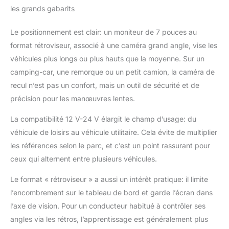
C'est un dispositif très
les grands gabarits
exceptionnel pour le
système de recul de
Le positionnement est clair: un moniteur de 7 pouces au
voiture pour bus,
format rétroviseur, associé à une caméra grand angle, vise les
camion, caravane,
remorque, camping-car
véhicules plus longs ou plus hauts que la moyenne. Sur un
et autres appareils
camping-car, une remorque ou un petit camion, la caméra de
lourds. Rétroviseur HD
recul n’est pas un confort, mais un outil de sécurité et de
7" TFT LCD écran de
précision pour les manœuvres lentes.
rétroviseur, clip sur
rétroviseur original,
La compatibilité 12 V-24 V élargit le champ d’usage: du
installation facile +
véhicule de loisirs au véhicule utilitaire. Cela évite de multiplier
connecteurs à distance
2 canaux 4 broches
les références selon le parc, et c’est un point rassurant pour
maximum prend en
ceux qui alternent entre plusieurs véhicules.
charge 2 connexions
de caméras. Caméra de
Le format « rétroviseur » a aussi un intérêt pratique: il limite
recul étanche avec
l’encombrement sur le tableau de bord et garde l’écran dans
vision nocturne 18 LED
l’axe de vision. Pour un conducteur habitué à contrôler ses
infrarouges en métal
robuste pour voiture,
angles via les rétros, l’apprentissage est généralement plus