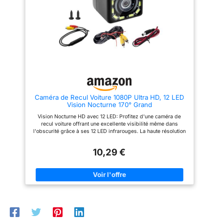
lors des marches arrière
blanches offrent une couleur
clairement la nuit ou
nocturnes et facilite le
cristalline à la fois la nuit et le
par mauvais temps. 2
stationnement dans les
jour. Réglage à faire soi-même :
parkings souterrains, les rues
vous pouvez régler la largeur
types de connexion :
sombres ou sous la pluie. Une
de la ligne de stationnement,
notre caméra de recul
camera recul fiable de jour
déplacer la gauche droite haut
de voiture avec
comme de nuit Grand Angle
bas pour l'adapter à l'état réel.
170° pour Réduire les Angles
Vous pouvez également
moniteur peut être
Morts: Dotée d’un objectif
l'éteindre si vous ne le voulez
directement
fisheye de 170°, cette caméra
pas. L'image peut être née entre
de recul couvre une large zone
le miroir (vue arrière) et la vue
connectée à l'allume-
derrière le véhicule afin de
frontale. Vous pouvez utiliser la
cigare, l'installation
limiter efficacement les angles
caméra comme caméra de recul
simple ne nécessite
Caméra de Recul Voiture 1080P Ultra HD, 12 LED
morts. La caméra recul pour
ou caméra frontale en option. Kit
Vision Nocturne 170° Grand
voiture améliore le contrôle lors
de caméra de recul avec écran
qu'une alimentation
des manœuvres et convient
LCD HD de 4,3 équipé d'un
Vision Nocturne HD avec 12 LED: Profitez d'une caméra de
allume-cigare,
parfaitement aux voitures, SUV,
support magnétique, vous
recul voiture offrant une excellente visibilité même dans
fourgons, remorques ainsi
pouvez le faire pivoter à 360
connectez la caméra
l'obscurité grâce à ses 12 LED infrarouges. La haute résolution
qu’aux utilisations comme
degrés, peut être monté sur le
et le moniteur via un
1080P permet une image claire de jour comme de nuit. Cette
camera recul camping car
tableau de bord ou le pare-
caméra recul est parfaite pour les manœuvres nocturnes avec
câble vidéo de 15 m,
Étanchéité IP68 pour Toutes les
brise. Bon : instructions
10,29 €
voitures, SUV, camions, remorques ou camping-cars Angle de
Conditions Climatiques: Conçue
d'installation incluses. Le kit de
pas besoin
Vue Ultra Large 170°: Cette camera de recul pour voiture
pour une utilisation extérieure
caméra de recul a une de 2 ans
propose un angle de 170° pour une couverture maximale de
d'alimenter le
permanente, cette caméra de
et un support technique à vie.
l’environnement arrière. Idéal pour détecter angles morts,
recul bénéficie d’un indice
Veuillez nous er si vous avez
moniteur et la caméra
piétons ou obstacles lors des créneaux. Le champ large
IP68. Elle résiste efficacement à
sur le produit.
séparément, ce qui
améliore la sécurité de tout véhicule : voiture, utilitaire ou
la pluie, à la neige, à la
camion camping car Caméra Étanche IP68 Résistante aux
rend l'installation plus
poussière et aux projections
Intempéries: Conçue pour les conditions extérieures les plus
d’eau. Sa construction robuste
facile. Il peut
exigeantes, cette caméra de recule est certifiée IP68. Elle
assure des performances