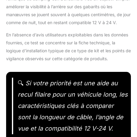
améliorer la visibilité à l’arrière sur des gabarits où les
manœuvres se jouent souvent à quelques centimètres, de jour
comme de nuit, tout en restant compatible 12 V à 24 V.
En l’absence d’avis utilisateurs exploitables dans les données
fournies, ce test se concentre sur la fiche technique, la
logique d’installation typique de ce type de kit et les points de
vigilance observés sur cette catégorie de produits.
🔍
Si votre priorité est une aide au
recul filaire pour un véhicule long, les
caractéristiques clés à comparer
sont la longueur de câble, l’angle de
vue et la compatibilité 12 V-24 V.