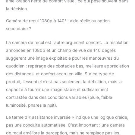
amélioration nette de confort visuel, ce qui pèse souvent dans
pas ; sans elle, l'écran
la décision.
CarPlay/Android Auto
fonctionne toujours
Caméra de recul 1080p à 140° : aide réelle ou option
parfaitement
secondaire ?
Installation Facile et
Compatible avec la
Plupart des Véhicules -
La caméra de recul est l’autre argument concret. La résolution
Pas besoin de retirer
annoncée en 1080p et un champ de vue de 140 degrés
l'autoradio d'origine—
suggèrent une image exploitable pour les manœuvres du
l'installation ne prend
quotidien : repérage des obstacles bas, meilleure appréciation
que quelques minutes.
Utilisez le support
des distances, et confort accru en ville. Sur ce type de
inclus pour fixer le
produit, l’essentiel n’est pas seulement la définition, mais la
produit sur le tableau
capacité à fournir une image stable et suffisamment
de bord ou le pare-
contrastée dans des conditions variables (pluie, faible
brise, permettant un
retrait facile à des fins
luminosité, phares la nuit).
anti-vol. Aucun
Le terme d’« assistance inversée » indique une logique d’aide,
câblage complexe
requis ; il suffit de
pas une conduite automatisée. C’est important : une caméra
brancher le câble
de recul améliore la perception, mais ne remplace pas les