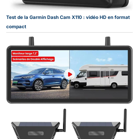
non lié à une
utilisation
Test de la Garmin Dash Cam X110 : vidéo HD en format
inappropriée. Nous
nous engageons à
compact
assurer un suivi
responsable et à tout
mettre en œuvre
pour que vous soyez
entièrement satisfait
du résultat