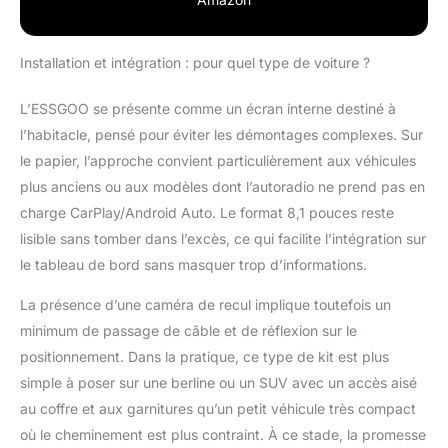
navigation, à la
musique et aux appels.
Une fois l’appairage
Installation et intégration : pour quel type de voiture ?
effectué, la connexion
se fait
L’ESSGOO se présente comme un écran interne destiné à
automatiquement à
l’habitacle, pensé pour éviter les démontages complexes. Sur
chaque fois que vous
le papier, l’approche convient particulièrement aux véhicules
entrez dans le véhicule,
sans aucune
plus anciens ou aux modèles dont l’autoradio ne prend pas en
reconfiguration.
charge CarPlay/Android Auto. Le format 8,1 pouces reste
Profitez d’une
lisible sans tomber dans l’excès, ce qui facilite l’intégration sur
expérience de conduite
le tableau de bord sans masquer trop d’informations.
connectée, fluide et
pratique Écran
La présence d’une caméra de recul implique toutefois un
Compact de 8,1 Pouces
minimum de passage de câble et de réflexion sur le
- Le CarPlay de 8,1
pouces est compact et
positionnement. Dans la pratique, ce type de kit est plus
économise de l'espace,
simple à poser sur une berline ou un SUV avec un accès aisé
offrant une vue
au coffre et aux garnitures qu’un petit véhicule très compact
dégagée à l'avant qui
où le cheminement est plus contraint. À ce stade, la promesse
évite d'obstruer la ligne