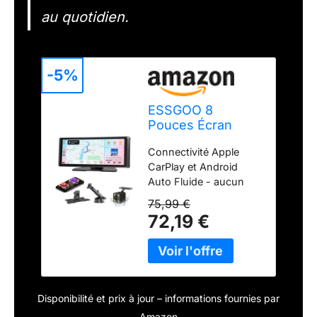
au quotidien.
-5%
ESSGOO 8
Pouces Écran
Voiture CarPlay
Connectivité Apple
sans Fil Caméra
CarPlay et Android
de Recul 1080P
Auto Fluide - aucun
téléchargement de
75,99 €
logiciel requis.
72,19 €
Connectez votre
smartphone à l’écran
de 8,1 pouces via Apple
CarPlay ou Android
Auto (Bluetooth et Wi-
Disponibilité et prix à jour – informations fournies par
Fi) pour accéder
facilement à la
Amazon