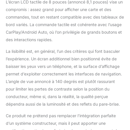
L’écran LCD tactile de 8 pouces (annoncé 8,1 pouces) vise un
angle (140°), cet écran
compromis : assez grand pour afficher une carte et des
CarPlay Android Auto
commandes, tout en restant compatible avec des tableaux de
vous procure une
vision claire et en
bord variés. La commande tactile est cohérente avec l’usage
temps réel de l'arrière
CarPlay/Android Auto, où l’on privilégie de grands boutons et
de votre
des interactions rapides.
véhicule.Passez la
marche arrière : l'écran
La lisibilité est, en général, l’un des critères qui font basculer
CarPlay bascule
l’expérience. Un écran additionnel bien positionné évite de
instantanément sur le
flux vidéo. Les lignes
baisser les yeux vers un téléphone, et la surface d’affichage
de trajectoire précises
permet d’exploiter correctement les interfaces de navigation.
vous aident à évaluer
L’angle de vue annoncé à 140 degrés est plutôt rassurant
les distances et à vous
pour limiter les pertes de contraste selon la position du
garer comme un
conducteur, même si, dans la réalité, la qualité perçue
professionnel.
Information Clé：: La
dépendra aussi de la luminosité et des reflets du pare-brise.
caméra de recul
(accessoire optionnel)
Ce produit ne prétend pas remplacer l’intégration parfaite
permet une vision en
d’un système constructeur, mais il peut apporter une
direct mais n'enregistre