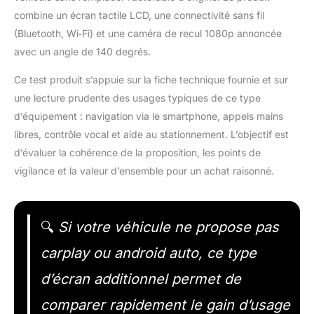
combine un écran tactile LCD, une connectivité sans fil
(Bluetooth, Wi‑Fi) et une caméra de recul 1080p annoncée
avec un angle de 140 degrés.
Ce test produit s’appuie sur la fiche technique fournie et sur
une lecture prudente des usages typiques de ce type
d’équipement : navigation via le smartphone, appels mains
libres, contrôle vocal et aide au stationnement. L’objectif est
d’évaluer la cohérence de la proposition, les points de
vigilance et la valeur d’ensemble pour un achat raisonné.
🔍
Si votre véhicule ne propose pas
carplay ou android auto, ce type
d’écran additionnel permet de
comparer rapidement le gain d’usage