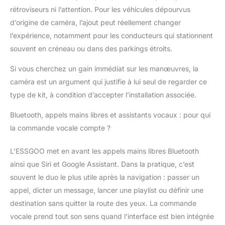
d'alimentation dans la
rétroviseurs ni l’attention. Pour les véhicules dépourvus
prise allume-cigare (12-
d’origine de caméra, l’ajout peut réellement changer
32V). Ce Carplay est
compatible avec
l’expérience, notamment pour les conducteurs qui stationnent
presque tous les types
souvent en créneau ou dans des parkings étroits.
de véhicules, y compris
les voitures, les
Si vous cherchez un gain immédiat sur les manœuvres, la
camions, les SUV et les
caméra est un argument qui justifie à lui seul de regarder ce
modèles plus anciens
type de kit, à condition d’accepter l’installation associée.
sans écran intelligent,
etc. 4 Options Audio
Bluetooth, appels mains libres et assistants vocaux : pour qui
pour l'écran Apple
la commande vocale compte ?
CarPlay - Profitez de
votre musique préférée
comme vous le
L’ESSGOO met en avant les appels mains libres Bluetooth
souhaitez ! Diffusez
ainsi que Siri et Google Assistant. Dans la pratique, c’est
votre musique sans fil
souvent le duo le plus utile après la navigation : passer un
depuis votre téléphone
appel, dicter un message, lancer une playlist ou définir une
par Bluetooth. Pour les
véhicules plus anciens,
destination sans quitter la route des yeux. La commande
utilisez une sortie audio
vocale prend tout son sens quand l’interface est bien intégrée
AUX ou un