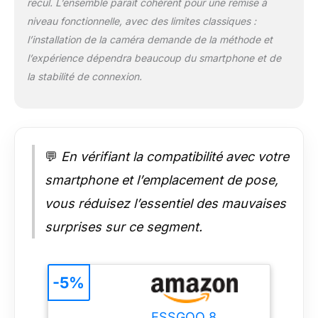
recul. L’ensemble paraît cohérent pour une remise à
Avec une résolution
niveau fonctionnelle, avec des limites classiques :
de 1600*600 et une
l’installation de la caméra demande de la méthode et
interface tactile, il
l’expérience dépendra beaucoup du smartphone et de
propose une
expérience visuelle
la stabilité de connexion.
claire. Le support de
montage réglable
permet d'ajuster
l'angle, améliorant
ainsi votre conduite
💬
En vérifiant la compatibilité avec votre
en toute sécurité
Contrôle Vocal
smartphone et l’emplacement de pose,
Intelligent et
vous réduisez l’essentiel des mauvaises
Navigation GPS en
Temps Réel - Utilisez
surprises sur ce segment.
Siri ou l'assistant
Google pour un
contrôle mains libres
-5%
de la navigation, des
appels, des
messages et du
ESSGOO 8