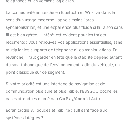
téléphones et les versions logicielles.
multimédia. L'écran
CarPlay HD de 8,1
La connectivité annoncée en Bluetooth et Wi‑Fi va dans le
pouces s'intègre à
Apple CarPlay et
sens d’un usage moderne : appels mains libres,
Android Auto, se
synchronisation, et une expérience plus fluide si la liaison sans
synchronisant avec
fil est bien gérée. L’intérêt est évident pour les trajets
Apple Maps, Google
récurrents : vous retrouvez vos applications essentielles, sans
Maps et Waze. Profitez
d'une vue de carte plus
multiplier les supports de téléphone ni les manipulations. En
grande et plus claire
revanche, il faut garder en tête que la stabilité dépend autant
pour une meilleure
du smartphone que de l’environnement radio du véhicule, un
commodité et sécurité,
point classique sur ce segment.
tout en restant
connecté et concentré
Si votre priorité est une interface de navigation et de
sur la rou Écran
communication plus sûre et plus lisible, l’ESSGOO coche les
CarPlay Voiture avec
Caméra de Recul
cases attendues d’un écran CarPlay/Android Auto.
Intégrée - Dites adieu
aux problèmes de
Écran tactile 8,1 pouces et lisibilité : suffisant face aux
stationnement ! Équipé
systèmes intégrés ?
d'une caméra de recul
HD étanche et grand