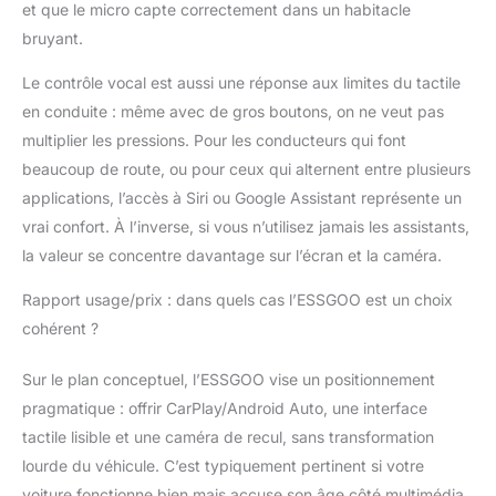
et que le micro capte correctement dans un habitacle
transmetteur FM. Les
bruyant.
haut-parleurs intégrés
offrent un son clair et
Le contrôle vocal est aussi une réponse aux limites du tactile
net. Grâce à la double
en conduite : même avec de gros boutons, on ne veut pas
connexion Bluetooth,
vous pouvez
multiplier les pressions. Pour les conducteurs qui font
connecter votre
beaucoup de route, ou pour ceux qui alternent entre plusieurs
téléphone à l'écran
applications, l’accès à Siri ou Google Assistant représente un
CarPlay tout en
vrai confort. À l’inverse, si vous n’utilisez jamais les assistants,
diffusant le son
through votre
la valeur se concentre davantage sur l’écran et la caméra.
autoradio, le tout sans
avoir à jongler entre les
Rapport usage/prix : dans quels cas l’ESSGOO est un choix
appareils Service Client
cohérent ?
ESSGOO – Nous vous
offrons un support
Sur le plan conceptuel, l’ESSGOO vise un positionnement
après-vente dédié de 2
pragmatique : offrir CarPlay/Android Auto, une interface
ans, comprenant une
tactile lisible et une caméra de recul, sans transformation
assistance complète
telle que des conseils
lourde du véhicule. C’est typiquement pertinent si votre
d'installation, des
voiture fonctionne bien mais accuse son âge côté multimédia,