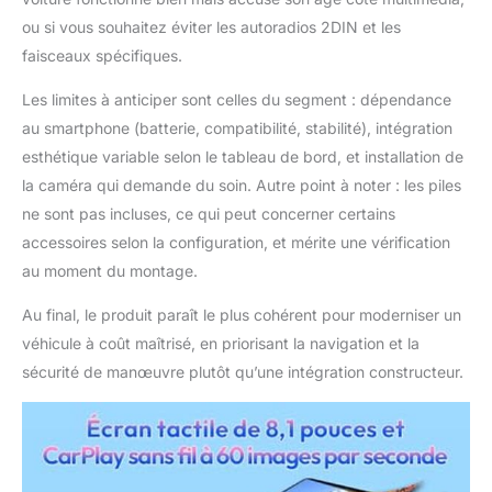
réponses aux
ou si vous souhaitez éviter les autoradios 2DIN et les
questions d'utilisation
faisceaux spécifiques.
et tout autre
accompagnement
Les limites à anticiper sont celles du segment : dépendance
professionnel. Afin de
garantir une expérience
au smartphone (batterie, compatibilité, stabilité), intégration
d'achat optimale, nous
esthétique variable selon le tableau de bord, et installation de
proposons une
la caméra qui demande du soin. Autre point à noter : les piles
solution de «
ne sont pas incluses, ce qui peut concerner certains
remplacement direct
accessoires selon la configuration, et mérite une vérification
sans réparation » pour
tout problème non lié à
au moment du montage.
une utilisation
inappropriée. Nous
Au final, le produit paraît le plus cohérent pour moderniser un
nous engageons à
véhicule à coût maîtrisé, en priorisant la navigation et la
assurer un suivi
sécurité de manœuvre plutôt qu’une intégration constructeur.
responsable et à tout
mettre en œuvre pour
que vous soyez
entièrement satisfait du
résultat