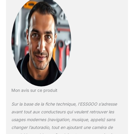
l’appairage effectué,
la connexion se fait
automatiquement à
chaque fois que vous
entrez dans le
véhicule, sans
aucune
reconfiguration.
Profitez d’une
expérience de
conduite connectée,
fluide et pratique
Écran Compact de
8,1 Pouces - Le
CarPlay de 8,1
Mon avis sur ce produit
pouces est compact
et économise de
Sur la base de la fiche technique, l’ESSGOO s’adresse
l'espace, offrant une
avant tout aux conducteurs qui veulent retrouver les
vue dégagée à
usages modernes (navigation, musique, appels) sans
l'avant qui évite
changer l’autoradio, tout en ajoutant une caméra de
d'obstruer la ligne de
vision du conducteur.