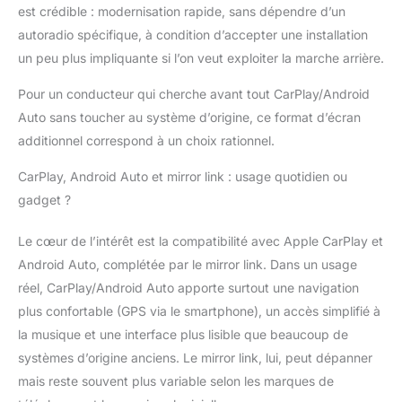
de vision du
est crédible : modernisation rapide, sans dépendre d’un
conducteur. Avec une
autoradio spécifique, à condition d’accepter une installation
résolution de
un peu plus impliquante si l’on veut exploiter la marche arrière.
1600*600 et une
interface tactile, il
Pour un conducteur qui cherche avant tout CarPlay/Android
propose une
Auto sans toucher au système d’origine, ce format d’écran
expérience visuelle
additionnel correspond à un choix rationnel.
claire. Le support de
montage réglable
CarPlay, Android Auto et mirror link : usage quotidien ou
permet d'ajuster
l'angle, améliorant ainsi
gadget ?
votre conduite en toute
sécurité Contrôle Vocal
Le cœur de l’intérêt est la compatibilité avec Apple CarPlay et
Intelligent et Navigation
Android Auto, complétée par le mirror link. Dans un usage
GPS en Temps Réel -
réel, CarPlay/Android Auto apporte surtout une navigation
Utilisez Siri ou
plus confortable (GPS via le smartphone), un accès simplifié à
l'assistant Google pour
un contrôle mains
la musique et une interface plus lisible que beaucoup de
libres de la navigation,
systèmes d’origine anciens. Le mirror link, lui, peut dépanner
des appels, des
mais reste souvent plus variable selon les marques de
messages et du