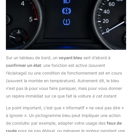
Sur un tableau de bord, un
voyant bleu
sert d’abord à
confirmer un état
: une fonction est active (souvent
l’éclairage) ou une condition de fonctionnement est en cours
(souvent la montée en température). Autrement dit, le bleu
n’est pas là pour vous faire paniquer, mais pour vous donner
un repère immédiat sur ce que fait la voiture
à cet instant
.
Le point important, c’est que « informatif » ne veut pas dire «
à ignorer ». Un pictogramme bleu peut impliquer une action
de conduite: par exemple, adapter votre usage des
feux de
route
pour ne pas éblouir, ou ménager le moteur pendant une