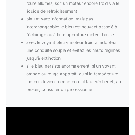
route allumés, soit un moteur encore froid via le
liquide de refroidissement
bleu et vert: information, mais pas
interchangeable: le bleu est souvent associé à
l’éclairage ou à la température moteur basse
avec le voyant bleu « moteur froid », adoptez
une conduite souple et évitez les hauts régimes
jusqu’à extinction
si le bleu persiste anormalement, si un voyant
orange ou rouge apparaît, ou si la température
moteur devient incohérente: il faut vérifier et, au
besoin, consulter un professionnel