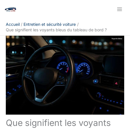
Aller
Rechercher
au
contenu
Accueil
Entretien et sécurité voiture
Que signifient les voyants bleus du tableau de bord ?
Que signifient les voyants