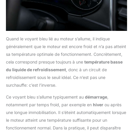
Quand le voyant bleu lié au moteur s’allume, il indique
généralement que le moteur est encore froid et n’a pas atteint
sa température optimale de fonctionnement. Concrètement,
cela correspond presque toujours à une
température basse
du liquide de refroidissement
, donc à un circuit de
refroidissement sous le seuil idéal. Ce n’est pas une
surchauffe: c’est l’inverse.
Ce voyant bleu s’allume typiquement au
démarrage
,
notamment par temps froid, par exemple en
hiver
ou après
une longue immobilisation. Il s’éteint automatiquement lorsque
le moteur atteint une température suffisante pour un
fonctionnement normal. Dans la pratique, il peut disparaître